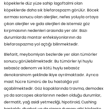
köpeklerle düz yüze sahip lagoftalmi olan
köpeklerde daha sık blefarospazm görülür. Böcek
ısırması sonucu olan alerjiler, nefes yoluyla ortaya
çıkan alerjiler ve gıda alerjileri de istemsiz göz
kırpmasının nedenleri arasında yer alır. Bazı
durumlarda mantar enfeksiyonlarının da
blefarospazma yol açtığı bilinmektedir.
Blefarit, meybomiyan bezlerde yer alan tümörler
sonucu görülebilmektedir. Bu tümörler iyi huylu
sebasöz adenom ve kötü huylu sebasöz
denokarsinom şeklinde ikiye ayrılmaktadır. Ayrıca
mast hücre tümörü de bu hastalığa yol
açabilmektedir. Göz kapaklarında travma, demodex
ya da sarcopes akarlarının neden olduğu durumlar,
dermatit, yağ asidi yetmezliği, hipotiroid, Cushing
hastalığı, diyabet ya da sigara dumanı gibi blefarite