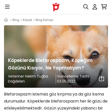
Blog
Köpek
Blog Detayı
Köpeklerde Blefarospazm, Köpeğim
Gözünü Kısıyor, Ne Yapmalıyım?
Veteriner Hekim Tuğba
Güncelleme Tarihi:
Dağdelen
03.05.2022
Blefarospazm istemsiz göz kırpma ya da göz kısma
durumudur. Köpeklerde blefarospazm her iki gözü de
etkileyebilmektedir. Gözün yüzeyindeki yabancı bir