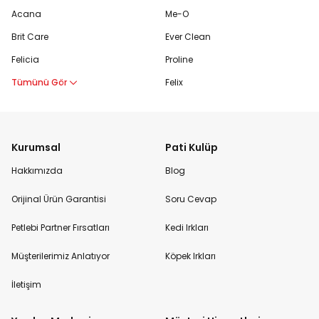
Acana
Me-O
Brit Care
Ever Clean
Felicia
Proline
Tümünü Gör
Felix
Kurumsal
Pati Kulüp
Hakkımızda
Blog
Orijinal Ürün Garantisi
Soru Cevap
Petlebi Partner Fırsatları
Kedi Irkları
Müşterilerimiz Anlatıyor
Köpek Irkları
İletişim