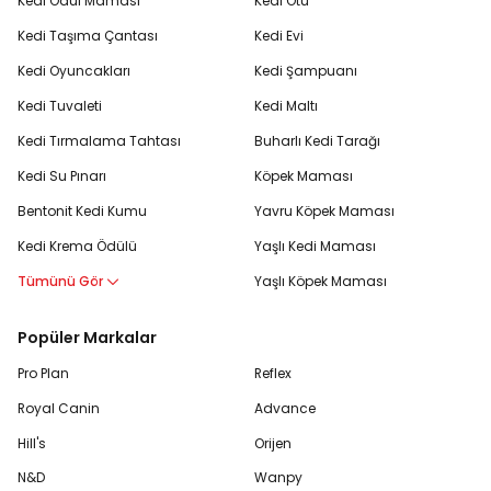
Kedi Ödül Maması
Kedi Otu
Kedi Taşıma Çantası
Kedi Evi
Kedi Oyuncakları
Kedi Şampuanı
Kedi Tuvaleti
Kedi Maltı
Kedi Tırmalama Tahtası
Buharlı Kedi Tarağı
Kedi Su Pınarı
Köpek Maması
Bentonit Kedi Kumu
Yavru Köpek Maması
Kedi Krema Ödülü
Yaşlı Kedi Maması
Tümünü Gör
Yaşlı Köpek Maması
Popüler Markalar
Pro Plan
Reflex
Royal Canin
Advance
Hill's
Orijen
N&D
Wanpy