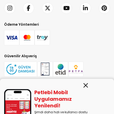
Ödeme Yöntemleri
Güvenilir Alışveriş
Petlebi Mobil
PETLEBİ EVCİL HAYVAN ÜRÜNLERİ PAZ. SAN. TİC. LTD. ŞTİ. Alaşarköy Mah.
1. Alaşar Cad. No: 9 Osmangazi/Bursa
Uygulamamız
7290599225 vergi numarasıyla Uludağ Vergi Dairesi'ne bağlıdır.
Yenilendi!
Şimdi daha hızlı ve kullanıcı dostu