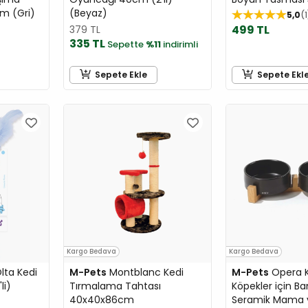
m (Gri)
(Beyaz)
5,0
1
499 TL
379 TL
335 TL
Sepette
%11
indirimli
Sepete Ekle
Sepete Ekl
Kargo Bedava
Kargo Bedava
ta Kedi
M-Pets
Montblanc Kedi
M-Pets
Opera K
li)
Tırmalama Tahtası
Köpekler için B
40x40x86cm
Seramik Mama v