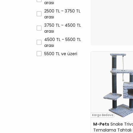
arası
Chef's Choice
2500 TL - 3750 TL
Crocus
arası
Curli
3750 TL - 4500 TL
Dentalight
arası
Dogness
4500 TL - 5500 TL
Dreamies
arası
Eastland
5500 TL ve üzeri
ELS Pet
Enabot
EuroCat
EuroGold
Ever Clean
Ewox
Exclusion
Kargo Bedava
Favor
M-Pets
Snake Triv
Feles
Tırmalama Tahtalı 