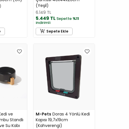
(Yeşil)
6.149 TL
5.449 TL
Sepette
%11
indirimli
e
Sepete Ekle
edi ve
M-Pets
Doras 4 Yönlü Kedi
ambu Standlı
Kapısı 19,7x19cm
e Su Kabı
(Kahverengi)