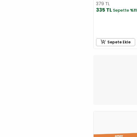
379 TL
N&D
335 TL
Sepette
%11
Natura
Nutri
Orijen
Patiguard
Sepete Ekle
Pawgether
Pawise
PERFECT FIT
Petlebi
Pioneer Pet
Plaisir
PLATINUM
Pro Plan
PRO-NUTRITION
ProChoice
Proline