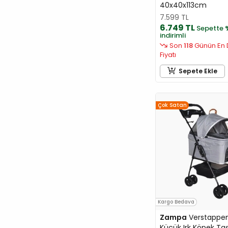
40x40x113cm
Felicia
7.599 TL
Felix
6.749 TL
Sepette
Ferplast
indirimli
Son
118
Günün En 
Flip
Fiyatı
Furminator
Sepete Ekle
G&B
Garden Mix
GiGwi
Çok Satan
GimCat
GimDog
Gnawlers
Gourmet
Happy Cat
Hill's
Kargo Bedava
IMAC
Zampa
Verstappen
INABA
Küçük Irk Köpek Ta