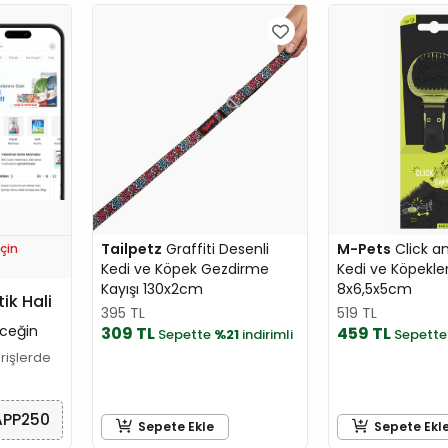
Tailpetz
Graffiti Desenli
M-Pets
Click a
çin
Kedi ve Köpek Gezdirme
Kedi ve Köpekler 
Kayışı 130x2cm
8x6,5x5cm
tik Hali
395 TL
519 TL
ceğin
309 TL
459 TL
Sepette
%21
indirimli
Sepett
arişlerde
APP250
Sepete Ekle
Sepete Ekl