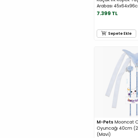
Jadawa
Arabası 45x64x96c
Jungle
7.399 TL
Karlie
Kong
Sepete Ekle
Kudi
LaVital
Lindocat
M-Pets
majo
Me-O
Miamor
Moderna
Molly
MOOCHIE
M-Pets
Mooncat Ol
Mp Bergamo
Oyuncağı 40cm (2'
Mps
(Mavi)