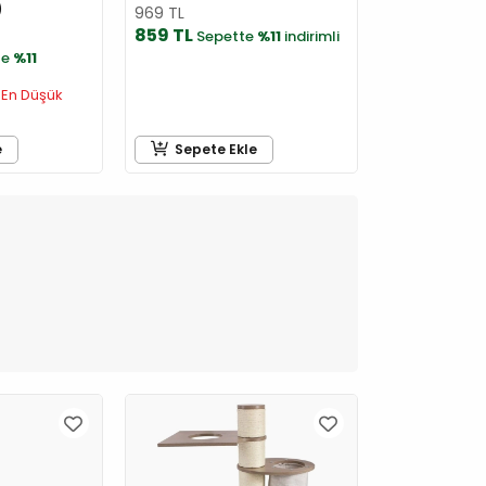
)
969 TL
859 TL
Sepette
%11
indirimli
te
%11
En Düşük
e
Sepete Ekle