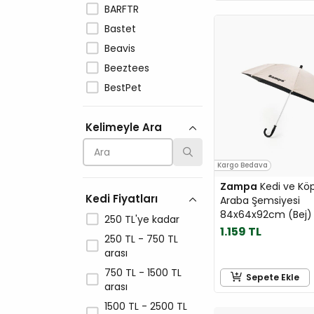
BARFTR
Bastet
Beavis
Beeztees
BestPet
Biokat's
Kelimeyle Ara
Bioline
Brit Care
Cat Chow
Kargo Bedava
CatDog Life
Zampa
Kedi ve Kö
Kedi Fiyatları
Araba Şemsiyesi
Catit
84x64x92cm (Bej)
250 TL'ye kadar
Catlife
1.159 TL
250 TL - 750 TL
CATLINK
arası
Catty
750 TL - 1500 TL
Sepete Ekle
Challenge
arası
Cheerble
1500 TL - 2500 TL