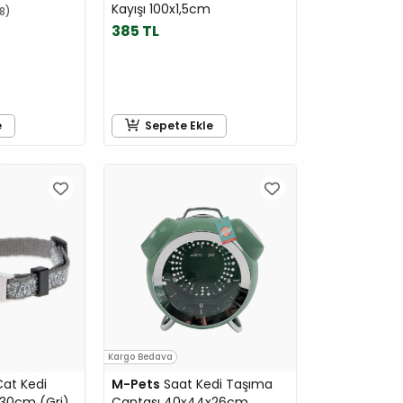
Kayışı 100x1,5cm
18
385 TL
e
Sepete Ekle
Kargo Bedava
at Kedi
M-Pets
Saat Kedi Taşıma
30cm (Gri)
Çantası 40x44x26cm