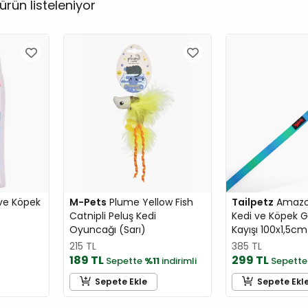
ürün listeleniyor
ve Köpek
M-Pets
Plume Yellow Fish
Tailpetz
Amazon
Catnipli Peluş Kedi
Kedi ve Köpek 
Oyuncağı (Sarı)
Kayışı 100x1,5cm
215 TL
385 TL
189 TL
299 TL
Sepette
%11
indirimli
Sepett
Sepete Ekle
Sepete Ekl