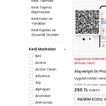
Kedi Tasması
Kedi Taşıma
Ekipmanları
Kedi Evleri ve
Yatakları
Kedi Kapıları ve
Güvenlik Ürünleri
Kedi Markaları
8in1
Uygulamayı İndirmek İ
Acana
QR Kodu Okut!
Active Clean
Alışverişin En Pra
Advance
Uygulamadan vere
Afp
2.000 TL ve üzeri sip
Alphapet
250 TL
indirim
Anatolian
İNDİRİM KODU: 
Animonda