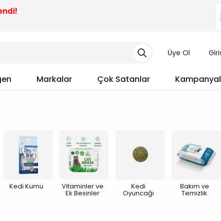
endi!
Üye Ol
Gir
gen
Markalar
Çok Satanlar
Kampanyal
Kedi Kumu
Vitaminler ve
Kedi
Bakım ve
Ek Besinler
Oyuncağı
Temizlik