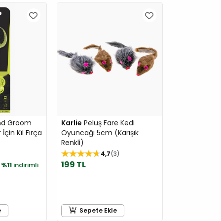
nd Groom
Karlie
Peluş Fare Kedi
İçin Kıl Fırça
Oyuncağı 5cm (Karışık
Renkli)
4,7
3
199 TL
e
%11
indirimli
e
Sepete Ekle