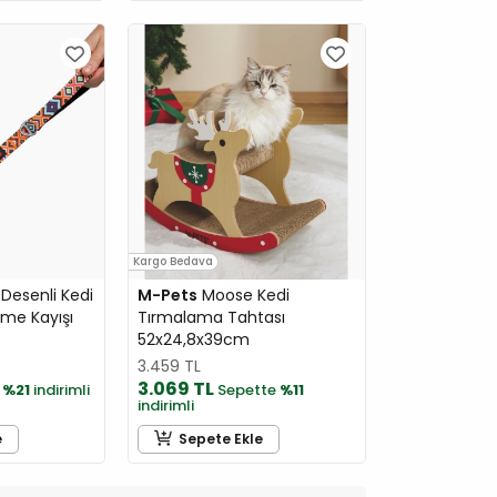
Kargo Bedava
Desenli Kedi
M-Pets
Moose Kedi
me Kayışı
Tırmalama Tahtası
52x24,8x39cm
3.459 TL
3.069 TL
e
%21
indirimli
Sepette
%11
indirimli
e
Sepete Ekle