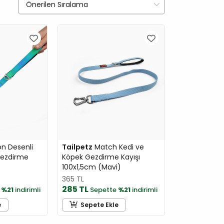
 Desenli
Tailpetz
Match Kedi ve
Gezdirme
Köpek Gezdirme Kayışı
100x1,5cm (Mavi)
365 TL
285 TL
e
%21
indirimli
Sepette
%21
indirimli
e
Sepete Ekle