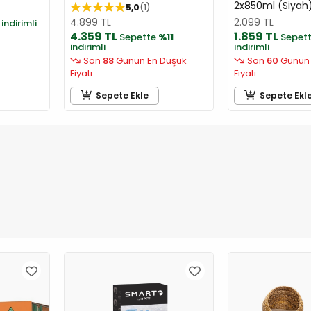
2x850ml (Siyah
5,0
1
4.899 TL
2.099 TL
indirimli
4.359 TL
1.859 TL
Sepette
%11
Sepet
indirimli
indirimli
Son
88
Günün En Düşük
Son
60
Günün 
Fiyatı
Fiyatı
Sepete Ekle
Sepete Ekl