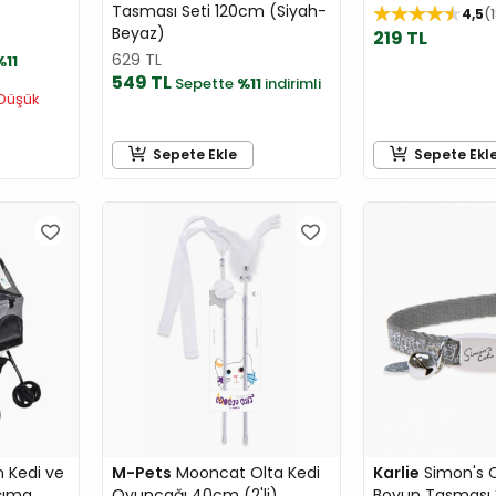
Tasması Seti 120cm (Siyah-
4,5
Beyaz)
219 TL
629 TL
%11
549 TL
Sepette
%11
indirimli
Düşük
Sepete Ekle
Sepete Ekl
 Kedi ve
M-Pets
Mooncat Olta Kedi
Karlie
Simon's C
şıma
Oyuncağı 40cm (2'li)
Boyun Tasması 