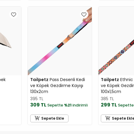
pek
Tailpetz
Pass Desenli Kedi
Tailpetz
Ethnic 
ve Köpek Gezdirme Kayışı
ve Köpek Gezdir
130x2cm
100x1,5cm
395 TL
385 TL
309 TL
299 TL
Sepette
%21
indirimli
Sepett
Sepete Ekle
Sepete Ekl