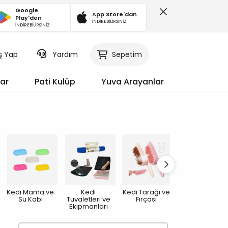
Google
App Store'dan
Play'den
İNDİREBİLİRSİNİZ
İNDİREBİLİRSİNİZ
iş Yap
Sepetim
Yardım
ar
Pati Kulüp
Yuva Arayanlar
Kedi Mama ve
Kedi
Kedi Tarağı ve
Tırmalama
Su Kabı
Tuvaletleri ve
Fırçası
Tahtası
Ekipmanları