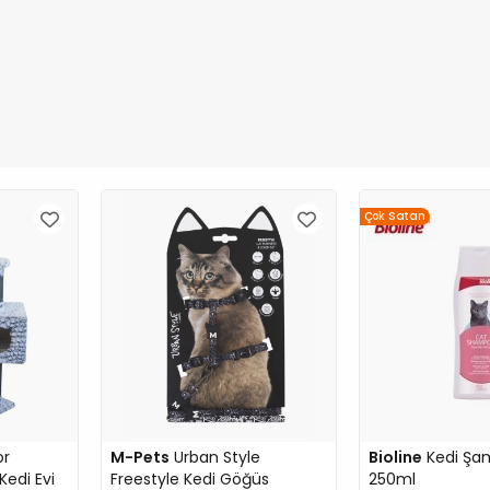
Çok Satan
or
M-Pets
Urban Style
Bioline
Kedi Şa
Kedi Evi
Freestyle Kedi Göğüs
250ml