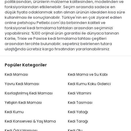
politikasından, ürünlerin malzeme kalitesinden, modelinden ve
fonksiyonlarından etkilenebilir. Seçim sırasında sadece en
düşük fiyata odaklanmak satın alınan ürünün idealden kısa süre
kullanılması ile sonuçlanabilir. Türkiye'nin en çok ziyaret edilen
online petshopu Petlebi.com'da birbirinden kaliteli ve
fonksiyonel kedi tırmalama tahtaları arasından seçiminizi
yapabilirsiniz. %100 orijinal ürün garantisi ile dünyaca tanınan
Karlie, Trixie ve Pawise kedi tırmalama tahtası çeşitleri
arasından tercihte bulunabilir; sepetiniz belirlenen tutara
ulaştığında ücretsiz kargo fırsatından yararlanabilirsiniz.
Popüler Kategoriler
Kedi Maması
Kedi Mama ve Su Kabı
Yavru Kedi Maması
Kedi Kumu Koku Giderici
Kısırlaştırılmış Kedi Maması
Kedi Vitamini
Yetişkin Kedi Maması
Kedi Tasması
Kedi Kumu
Kedi Yatağı
Kedi Konservesi & Yaş Mama
Kedi Tarağı
Kedi Ödül Maması
Kedi Otu