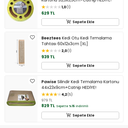
1,0
1
629 TL
Sepete Ekle
Beeztees
Kedi Otu Kedi Tırmalama
Tahtası 60x12x3cm [XL]
2,0
1
939 TL
Sepete Ekle
Pawise
Silindir Kedi Tırmalama Kartonu
44x23x9cm+Catnip HEDİYE!
4,2
5
979 TL
829 TL
Sepette
%15
indirimli
Sepete Ekle