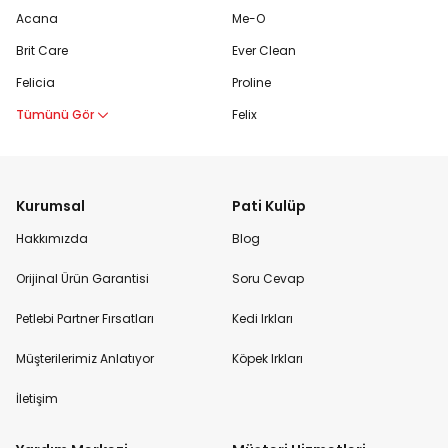
Acana
Me-O
Brit Care
Ever Clean
Felicia
Proline
Tümünü Gör
Felix
Kurumsal
Pati Kulüp
Hakkımızda
Blog
Orijinal Ürün Garantisi
Soru Cevap
Petlebi Partner Fırsatları
Kedi Irkları
Müşterilerimiz Anlatıyor
Köpek Irkları
İletişim