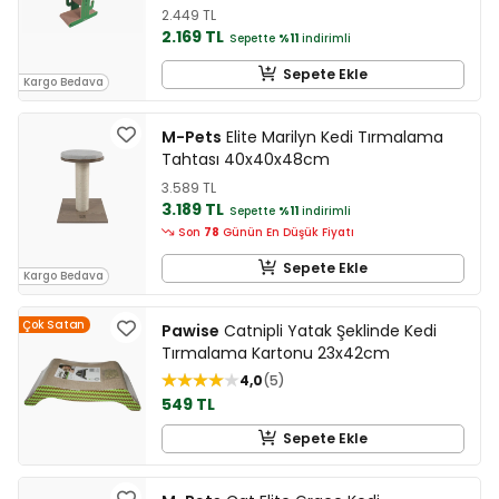
2.449 TL
2.169 TL
Sepette
%11
indirimli
Sepete Ekle
Kargo Bedava
M-Pets
Elite Marilyn Kedi Tırmalama
Tahtası 40x40x48cm
3.589 TL
3.189 TL
Sepette
%11
indirimli
Son
78
Günün En Düşük Fiyatı
Sepete Ekle
Kargo Bedava
Çok Satan
Pawise
Catnipli Yatak Şeklinde Kedi
Tırmalama Kartonu 23x42cm
4,0
5
549 TL
Sepete Ekle