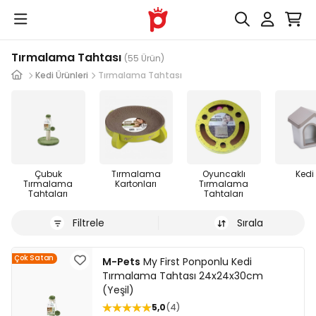
Tırmalama Tahtası
(55 Ürün)
Kedi Ürünleri
Tırmalama Tahtası
Çubuk
Tırmalama
Oyuncaklı
Kedi 
Tırmalama
Kartonları
Tırmalama
Tahtaları
Tahtaları
Filtrele
Sırala
Çok Satan
M-Pets
My First Ponponlu Kedi
Tırmalama Tahtası 24x24x30cm
(Yeşil)
5,0
4