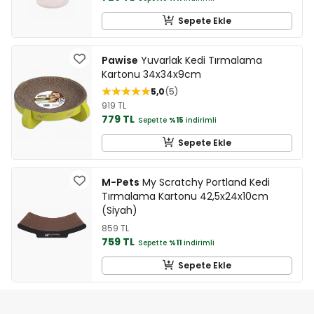
Sepete Ekle
Pawise
Yuvarlak Kedi Tırmalama
Kartonu 34x34x9cm
5,0
5
919 TL
779 TL
Sepette
%15
indirimli
Sepete Ekle
M-Pets
My Scratchy Portland Kedi
Tırmalama Kartonu 42,5x24x10cm
(Siyah)
859 TL
759 TL
Sepette
%11
indirimli
Sepete Ekle