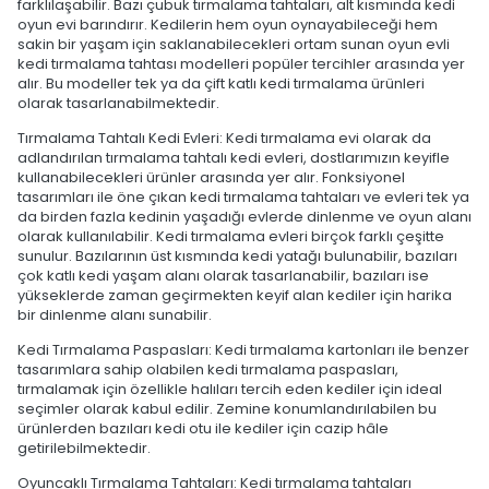
farklılaşabilir. Bazı çubuk tırmalama tahtaları, alt kısmında kedi
oyun evi barındırır. Kedilerin hem oyun oynayabileceği hem
sakin bir yaşam için saklanabilecekleri ortam sunan oyun evli
kedi tırmalama tahtası modelleri popüler tercihler arasında yer
alır. Bu modeller tek ya da çift katlı kedi tırmalama ürünleri
olarak tasarlanabilmektedir.
Tırmalama Tahtalı Kedi Evleri: Kedi tırmalama evi olarak da
adlandırılan tırmalama tahtalı kedi evleri, dostlarımızın keyifle
kullanabilecekleri ürünler arasında yer alır. Fonksiyonel
tasarımları ile öne çıkan kedi tırmalama tahtaları ve evleri tek ya
da birden fazla kedinin yaşadığı evlerde dinlenme ve oyun alanı
olarak kullanılabilir. Kedi tırmalama evleri birçok farklı çeşitte
sunulur. Bazılarının üst kısmında kedi yatağı bulunabilir, bazıları
çok katlı kedi yaşam alanı olarak tasarlanabilir, bazıları ise
yükseklerde zaman geçirmekten keyif alan kediler için harika
bir dinlenme alanı sunabilir.
Kedi Tırmalama Paspasları: Kedi tırmalama kartonları ile benzer
tasarımlara sahip olabilen kedi tırmalama paspasları,
tırmalamak için özellikle halıları tercih eden kediler için ideal
seçimler olarak kabul edilir. Zemine konumlandırılabilen bu
ürünlerden bazıları kedi otu ile kediler için cazip hâle
getirilebilmektedir.
Oyuncaklı Tırmalama Tahtaları: Kedi tırmalama tahtaları