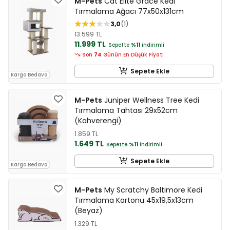
M-Pets
Cat Elite Grace Kedi
Tırmalama Ağacı 77x50x131cm
3,0
1
13.599 TL
11.999 TL
Sepette
%11
indirimli
Son
74
Günün En Düşük Fiyatı
Sepete Ekle
Kargo Bedava
M-Pets
Juniper Wellness Tree Kedi
Tırmalama Tahtası 29x52cm
(Kahverengi)
1.859 TL
1.649 TL
Sepette
%11
indirimli
Sepete Ekle
Kargo Bedava
M-Pets
My Scratchy Baltimore Kedi
Tırmalama Kartonu 45x19,5x13cm
(Beyaz)
1.329 TL