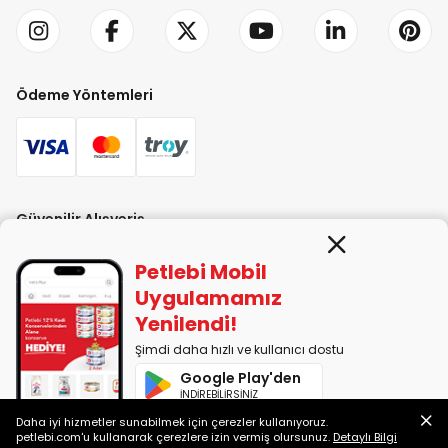
Ödeme Yöntemleri
Güvenilir Alışveriş
Petlebi Mobil
Uygulamamız
Yenilendi!
Şimdi daha hızlı ve kullanıcı dostu
PETLEBİ EVCİL HAYVAN ÜRÜNLERİ PAZ. SAN. TİC. LTD. ŞTİ. Alaşarköy Mah.
Google Play'den
1. Alaşar Cad. No: 9 Osmangazi/Bursa
İNDİREBİLİRSİNİZ
7290599225 vergi numarasıyla Uludağ Vergi Dairesi'ne bağlıdır.
Daha iyi hizmetler sunabilmek için çerezler kullanıyoruz.
App Store'dan
petlebi.com'u kullanarak çerezlere izin vermiş olursunuz.
Detaylı Bilgi
İNDİREBİLİRSİNİZ