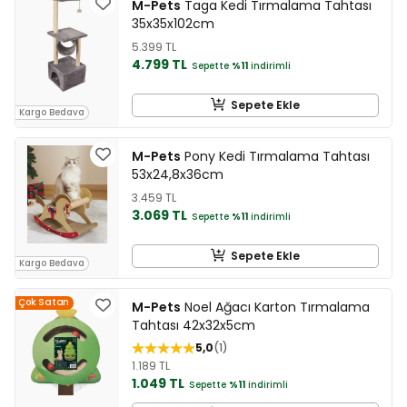
M-Pets
Taga Kedi Tırmalama Tahtası
35x35x102cm
5.399 TL
4.799 TL
Sepette
%11
indirimli
Sepete Ekle
Kargo Bedava
M-Pets
Pony Kedi Tırmalama Tahtası
53x24,8x36cm
3.459 TL
3.069 TL
Sepette
%11
indirimli
Sepete Ekle
Kargo Bedava
Çok Satan
M-Pets
Noel Ağacı Karton Tırmalama
Tahtası 42x32x5cm
5,0
1
1.189 TL
1.049 TL
Sepette
%11
indirimli