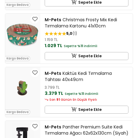
Sepete Ekle
Kargo Bedava
M-Pets
Christmas Frosty Mix Kedi
Tırmalama Kartonu 41x10cm
5,0
1
1.159 TL
1.029 TL
Sepette
%11
indirimli
Sepete Ekle
Kargo Bedava
M-Pets
Kaktüs Kedi Tırmalama
Tahtası 40x49cm
3.799 TL
3.379 TL
Sepette
%11
indirimli
Son
91
Günün En Düşük Fiyatı
Sepete Ekle
Kargo Bedava
M-Pets
Panther Premium Suite Kedi
Tırmalama Ağacı 62x62x130cm (Siyah)