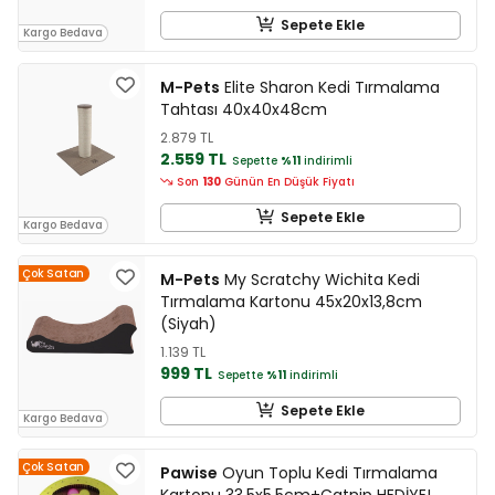
Sepete Ekle
Kargo Bedava
M-Pets
Elite Sharon Kedi Tırmalama
Tahtası 40x40x48cm
2.879 TL
2.559 TL
Sepette
%11
indirimli
Son
130
Günün En Düşük Fiyatı
Sepete Ekle
Kargo Bedava
Çok Satan
M-Pets
My Scratchy Wichita Kedi
Tırmalama Kartonu 45x20x13,8cm
(Siyah)
1.139 TL
999 TL
Sepette
%11
indirimli
Sepete Ekle
Kargo Bedava
Çok Satan
Pawise
Oyun Toplu Kedi Tırmalama
Kartonu 33,5x5,5cm+Catnip HEDİYE!