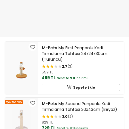
M-Pets
My First Ponponlu Kedi
Tırmalama Tahtası 24x24x30cm
(Turuncu)
2,7
3
559 TL
489 TL
Sepette
%11
indirimli
Sepete Ekle
Çok Satan
M-Pets
My Second Ponponlu Kedi
Tırmalama Tahtası 30x43cm (Beyaz)
3,0
2
829 TL
729 TL
Sepette
%11
indirimli