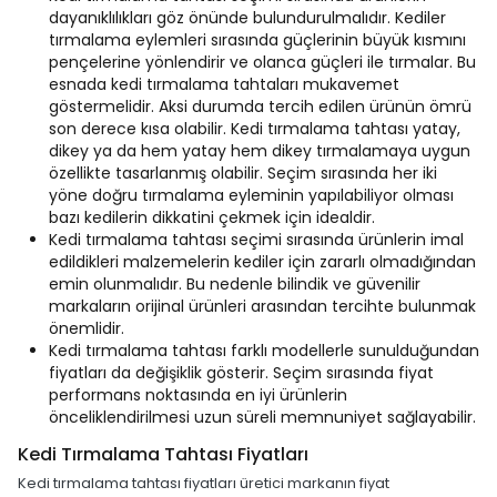
dayanıklılıkları göz önünde bulundurulmalıdır. Kediler
tırmalama eylemleri sırasında güçlerinin büyük kısmını
pençelerine yönlendirir ve olanca güçleri ile tırmalar. Bu
esnada kedi tırmalama tahtaları mukavemet
göstermelidir. Aksi durumda tercih edilen ürünün ömrü
son derece kısa olabilir. Kedi tırmalama tahtası yatay,
dikey ya da hem yatay hem dikey tırmalamaya uygun
özellikte tasarlanmış olabilir. Seçim sırasında her iki
yöne doğru tırmalama eyleminin yapılabiliyor olması
bazı kedilerin dikkatini çekmek için idealdir.
Kedi tırmalama tahtası seçimi sırasında ürünlerin imal
edildikleri malzemelerin kediler için zararlı olmadığından
emin olunmalıdır. Bu nedenle bilindik ve güvenilir
markaların orijinal ürünleri arasından tercihte bulunmak
önemlidir.
Kedi tırmalama tahtası farklı modellerle sunulduğundan
fiyatları da değişiklik gösterir. Seçim sırasında fiyat
performans noktasında en iyi ürünlerin
önceliklendirilmesi uzun süreli memnuniyet sağlayabilir.
Kedi Tırmalama Tahtası Fiyatları
Kedi tırmalama tahtası fiyatları üretici markanın fiyat