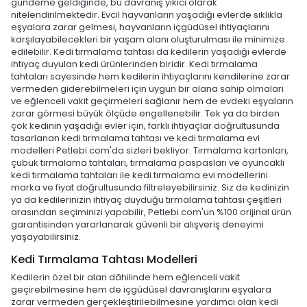
gündeme geldiğinde, bu davranış yıkıcı olarak
nitelendirilmektedir. Evcil hayvanların yaşadığı evlerde sıklıkla
eşyalara zarar gelmesi, hayvanların içgüdüsel ihtiyaçlarını
karşılayabilecekleri bir yaşam alanı oluşturulması ile minimize
edilebilir. Kedi tırmalama tahtası da kedilerin yaşadığı evlerde
ihtiyaç duyulan kedi ürünlerinden biridir. Kedi tırmalama
tahtaları sayesinde hem kedilerin ihtiyaçlarını kendilerine zarar
vermeden giderebilmeleri için uygun bir alana sahip olmaları
ve eğlenceli vakit geçirmeleri sağlanır hem de evdeki eşyaların
zarar görmesi büyük ölçüde engellenebilir. Tek ya da birden
çok kedinin yaşadığı evler için, farklı ihtiyaçlar doğrultusunda
tasarlanan kedi tırmalama tahtası ve kedi tırmalama evi
modelleri Petlebi.com'da sizleri bekliyor. Tırmalama kartonları,
çubuk tırmalama tahtaları, tırmalama paspasları ve oyuncaklı
kedi tırmalama tahtaları ile kedi tırmalama evi modellerini
marka ve fiyat doğrultusunda filtreleyebilirsiniz. Siz de kedinizin
ya da kedilerinizin ihtiyaç duyduğu tırmalama tahtası çeşitleri
arasından seçiminizi yapabilir, Petlebi.com'un %100 orijinal ürün
garantisinden yararlanarak güvenli bir alışveriş deneyimi
yaşayabilirsiniz.
Kedi Tırmalama Tahtası Modelleri
Kedilerin özel bir alan dâhilinde hem eğlenceli vakit
geçirebilmesine hem de içgüdüsel davranışlarını eşyalara
zarar vermeden gerçekleştirilebilmesine yardımcı olan kedi