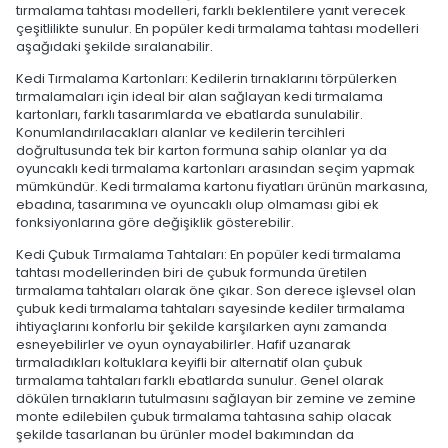
tırmalama tahtası modelleri, farklı beklentilere yanıt verecek
çeşitlilikte sunulur. En popüler kedi tırmalama tahtası modelleri
aşağıdaki şekilde sıralanabilir.
Kedi Tırmalama Kartonları: Kedilerin tırnaklarını törpülerken
tırmalamaları için ideal bir alan sağlayan kedi tırmalama
kartonları, farklı tasarımlarda ve ebatlarda sunulabilir.
Konumlandırılacakları alanlar ve kedilerin tercihleri
doğrultusunda tek bir karton formuna sahip olanlar ya da
oyuncaklı kedi tırmalama kartonları arasından seçim yapmak
mümkündür. Kedi tırmalama kartonu fiyatları ürünün markasına,
ebadına, tasarımına ve oyuncaklı olup olmaması gibi ek
fonksiyonlarına göre değişiklik gösterebilir.
Kedi Çubuk Tırmalama Tahtaları: En popüler kedi tırmalama
tahtası modellerinden biri de çubuk formunda üretilen
tırmalama tahtaları olarak öne çıkar. Son derece işlevsel olan
çubuk kedi tırmalama tahtaları sayesinde kediler tırmalama
ihtiyaçlarını konforlu bir şekilde karşılarken aynı zamanda
esneyebilirler ve oyun oynayabilirler. Hafif uzanarak
tırmaladıkları koltuklara keyifli bir alternatif olan çubuk
tırmalama tahtaları farklı ebatlarda sunulur. Genel olarak
dökülen tırnakların tutulmasını sağlayan bir zemine ve zemine
monte edilebilen çubuk tırmalama tahtasına sahip olacak
şekilde tasarlanan bu ürünler model bakımından da