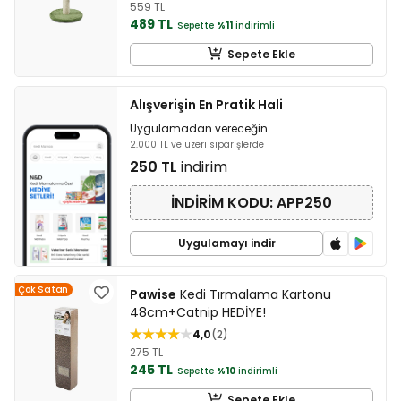
559 TL
489 TL
Sepette
%11
indirimli
Sepete Ekle
Alışverişin En Pratik Hali
Uygulamadan vereceğin
2.000 TL ve üzeri siparişlerde
250 TL
indirim
İNDİRİM KODU: APP250
Uygulamayı indir
Çok Satan
Pawise
Kedi Tırmalama Kartonu
48cm+Catnip HEDİYE!
4,0
2
275 TL
245 TL
Sepette
%10
indirimli
Sepete Ekle