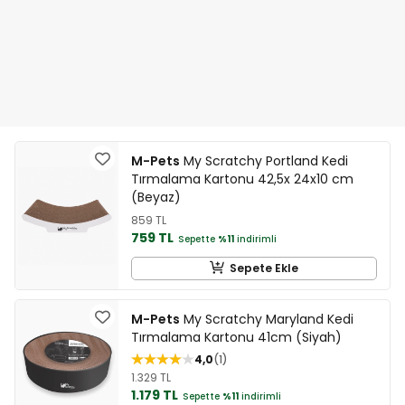
M-Pets
My Scratchy Portland Kedi
Tırmalama Kartonu 42,5x 24x10 cm
(Beyaz)
859 TL
759 TL
Sepette
%11
indirimli
Sepete Ekle
M-Pets
My Scratchy Maryland Kedi
Tırmalama Kartonu 41cm (Siyah)
4,0
1
1.329 TL
1.179 TL
Sepette
%11
indirimli