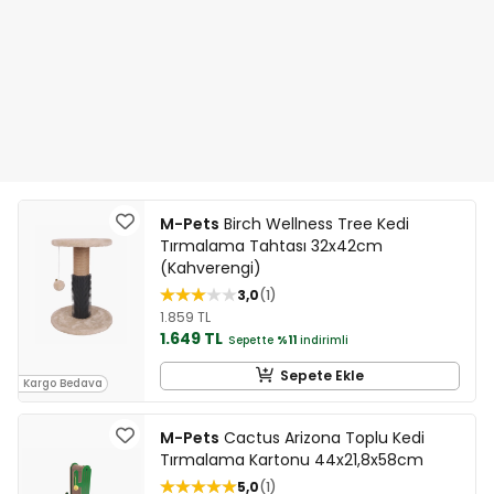
M-Pets
Birch Wellness Tree Kedi
Tırmalama Tahtası 32x42cm
(Kahverengi)
3,0
1
1.859 TL
1.649 TL
Sepette
%11
indirimli
Sepete Ekle
Kargo Bedava
M-Pets
Cactus Arizona Toplu Kedi
Tırmalama Kartonu 44x21,8x58cm
5,0
1