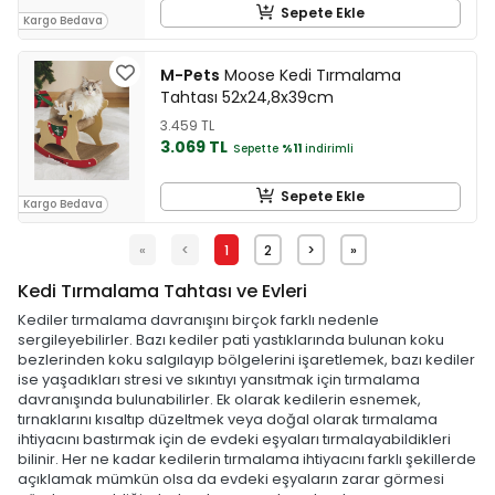
Sepete Ekle
Kargo Bedava
M-Pets
Moose Kedi Tırmalama
Tahtası 52x24,8x39cm
3.459 TL
3.069 TL
Sepette
%11
indirimli
Sepete Ekle
Kargo Bedava
«
<
1
2
>
»
Kedi Tırmalama Tahtası ve Evleri
Kediler tırmalama davranışını birçok farklı nedenle
sergileyebilirler. Bazı kediler pati yastıklarında bulunan koku
bezlerinden koku salgılayıp bölgelerini işaretlemek, bazı kediler
ise yaşadıkları stresi ve sıkıntıyı yansıtmak için tırmalama
davranışında bulunabilirler. Ek olarak kedilerin esnemek,
tırnaklarını kısaltıp düzeltmek veya doğal olarak tırmalama
ihtiyacını bastırmak için de evdeki eşyaları tırmalayabildikleri
bilinir. Her ne kadar kedilerin tırmalama ihtiyacını farklı şekillerde
açıklamak mümkün olsa da evdeki eşyaların zarar görmesi