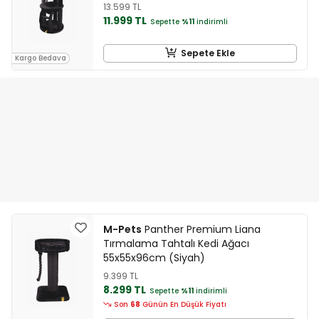
13.599 TL
11.999 TL
Sepette
%11
indirimli
Sepete Ekle
Kargo Bedava
M-Pets
Panther Premium Liana
Tırmalama Tahtalı Kedi Ağacı
55x55x96cm (Siyah)
9.399 TL
8.299 TL
Sepette
%11
indirimli
Son
68
Günün En Düşük Fiyatı