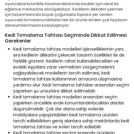
oyuncaklarla birlikte tasarlandıklarında kediler için ideal bir
eğlence merkezine dönüşebiliyor. Kedilerin dikkatini çekmek
için tasarımlarında büyük çoğunlukla toplara yer verilen
oyuncaklı tırmalama tahtaları tek bir ürünle birden çok faydanın
deneyimlenmesini kolaylaştırıyor.
Kedi Tırmalama Tahtası Seçiminde Dikkat Edilmesi
Gerekenler
Kedi tırmalama tahtası modelleri işlevselliklerinin yanı
sıra kedilerin dikkatini çekecek tasarım özellikleri ile de
farklılık gösterir. Kedilerin rahat kullanabilecekleri ve
evdeki eşyalara zarar vermekten vazgeçmelerini
sağlayabilecek modellerin tercih edilmesi, kedi
tırmalama tahtası kullanımının amacına ulaşmasına
yardımcı olur. Kedi tırmalama tahtaları arasından seçim
yaparken şu unsurlara dikkat edilmelidir:
Kedi tırmalama tahtası modelleri arasından seçim
yapılırken öncelikle evde konumlandırılacakları alanlar
düşünülmelidir. Çok dar alana sahip evlerde
mobilyalara yapıştırılabilen kedi tırmalama ürünleri
tercih edilebilirken geniş alanlara sahip mekânlarda kedi
tırmalama tahtası ve evleri tercih edilebilir.
Kedi tırmalama tahtası seçimi sırasında ürünlerin