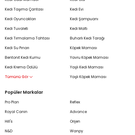
Kedi Taşıma Çantası
Kedi Evi
Kedi Oyuncakları
Kedi Şampuanı
Kedi Tuvaleti
Kedi Maltı
Kedi Tırmalama Tahtası
Buharlı Kedi Tarağı
Kedi Su Pınarı
Köpek Maması
Bentonit Kedi Kumu
Yavru Köpek Maması
Kedi Krema Ödülü
Yaşlı Kedi Maması
Tümünü Gör
Yaşlı Köpek Maması
Popüler Markalar
Pro Plan
Reflex
Royal Canin
Advance
Hill's
Orijen
N&D
Wanpy