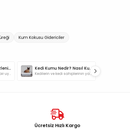
üreği
Kum Kokusu Gidericiler
Kedi Kumu Nasıl Temizlenir? Temizleme Yöntemleri ve Sıklığı
Kedi Kumu Nedir? Nasıl Kullanılır?
Kedi kumu temizlemeye dair uygulayacağınız pratik bilgilerle hem patili dostlarınızın hem de kendinizin çok daha rahat hissetmesini sağlayabilirsiniz.
Kedilerin ve kedi sahiplerinin yaşam kalitesini arttıran ürünler arasında yer alan kedi kumunun doğru kullanımı ile ilgili bilgiler yazımızda.
Ücretsiz Hızlı Kargo