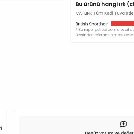
Bu ürünü hangi ırk (c
Özel tasarımı sayesinde CATLI
CATLINK Tüm Kedi Tuvaletleri 
koku giderme bölmelerine sani
British Shorthair
* Bu rapor petlebi.com'a evcil do
üzerinden referans olması amacı
i
Henüz yorum ve değer