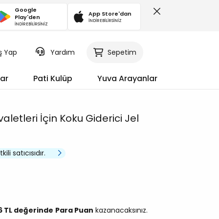
Google
App Store'dan
Play'den
İNDİREBİLİRSİNİZ
İNDİREBİLİRSİNİZ
iş Yap
Sepetim
Yardım
ar
Pati Kulüp
Yuva Arayanlar
letleri İçin Koku Giderici Jel
ili satıcısıdır.
16 TL değerinde
Para Puan
kazanacaksınız.