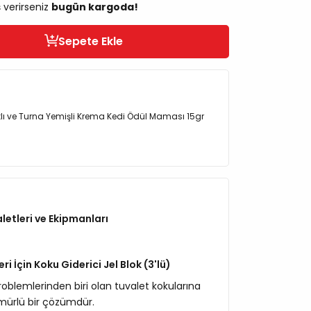
ş verirseniz
bugün kargoda!
Sepete Ekle
lı ve Turna Yemişli Krema Kedi Ödül Maması 15gr
letleri ve Ekipmanları
i İçin Koku Giderici Jel Blok (3'lü)
roblemlerinden biri olan tuvalet kokularına
mürlü bir çözümdür.