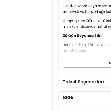
Özellikle kapalı veya otomat
amonyak ve benzeri ağır kokul
Gelişmiş formülü ile kötü k
moleküler düzeyde nötralize
30 Gün Boyunca Etkili
Her bir jel blok, kötü kokular
nötralize eder.
Koku Maskeleme Değil, N
D
Havaya hoş olmayan parfüml
hapsederek ortamı doğal ve 
Taksit Seçenekleri
Evcil Hayvan Dostu Formü
Kedinizin sağlığına ve has
İade
güvenli ve toksik olmayan bi
Kolay ve Pratik Kurulum