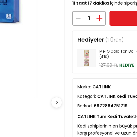
11 saat 17 dakika
içinde sipari
Hediyeler
(1 Ürün)
Me-O Gold Ton Balık
(4'lü)
127,00 TL
HEDİYE
Marka:
CATLINK
Kategori:
CATLINK Kedi Tuva
Barkod:
6972884751719
CATLINK Tüm Kedi Tuvaletler
Kedi sahiplerinin en büyük p
karşı profesyonel ve uzun ö