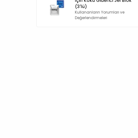
İçin Koku Giderici Jel Blok
(3'lü)
Kullananların Yorumları ve
Değerlendirmeleri