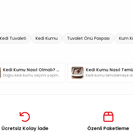
Kedi Tuvaleti
Kedi Kumu
Tuvalet Önü Paspası
Kum K
Kedi Kumu Nasıl Olmalı? Nasıl Seçilir?
Doğru kedi kumu seçimi yapmak patili dostlarımızın konforu için çok önemli. Kedi kumu seçerken dikkat edilmesi gerekenler blog yazımızda.
Ücretsiz Kolay İade
Özenli Paketleme