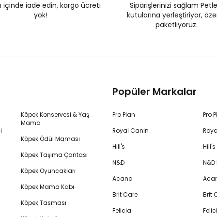
 içinde iade edin, kargo ücreti
Siparişlerinizi sağlam Petl
yok!
kutularına yerleştiriyor, öz
paketliyoruz.
Popüler Markalar
Köpek Konservesi & Yaş
Pro Plan
Pro 
Mama
i
Royal Canin
Roya
Köpek Ödül Maması
Hill's
Hill
Köpek Taşıma Çantası
N&D
N&D
Köpek Oyuncakları
Acana
Aca
Köpek Mama Kabı
Brit Care
Brit
Köpek Tasması
Felicia
Feli