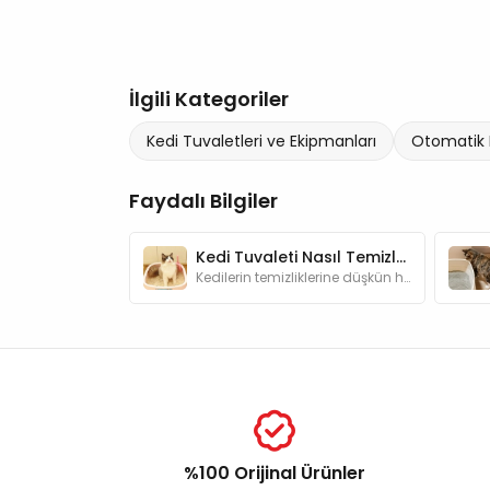
İlgili Kategoriler
Kedi Tuvaletleri ve Ekipmanları
Otomatik 
Faydalı Bilgiler
Kedi Tuvaleti Nasıl Temizlenir?
Kedilerin temizliklerine düşkün hayvanlar olduğunu biliyorsunuz değil mi? Evinizi bir kediyle paylaşıyorsanız tuvalet temizliğine özen göstermelisiniz
%100 Orijinal Ürünler