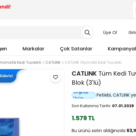
endi!
Üye Ol
Gir
gen
Markalar
Çok Satanlar
Kampanyal
tomatik Kedi Tuvaleti
CATLINK
CATLINK Otomatik Kedi Tuvaleti
CATLINK
Tüm Kedi Tuva
Blok (3'lü)
Orijinal
Petlebi, CATLINK yetk
Ürün
Son Kullanma Tarihi:
07.01.2028
1.579 TL
Bu ürünü satın aldığınızda
63,