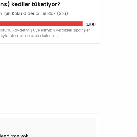
ins) kediler tüketiyor?
NK ve diğer tüm kedi tuvaletlerinin ilgili
İçin Koku Giderici Jel Blok (3'lü)
yeler içinde yerleştirilir.
%100
stunu kaydetmiş üyelerimizin verdikleri siparişler
yla otomatik olarak derlenmiştir.
lendirme yok