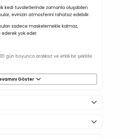
ik kedi tuvaletlerinde zamanla oluşabilen
ar, evinizin atmosferini rahatsız edebilir.
okuları sadece maskelemekle kalmaz,
 ederek yok eder.
ı 30 gün boyunca aralıksız ve etkili bir şekilde
ötralize Etme
evamını Göster
er sıkmak yerine, kötü koku moleküllerini
temiz bir kokuya kavuşturur.
l
sas koku alma duyusuna zarar vermeyen,
leşenlerden üretilmiştir.