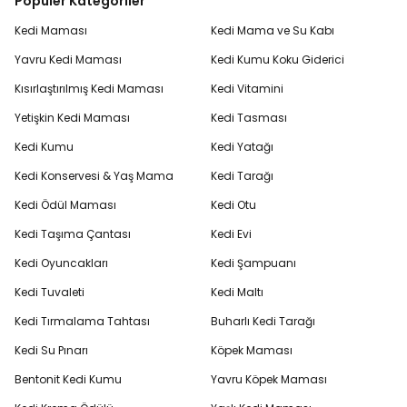
Popüler Kategoriler
Kedi Maması
Kedi Mama ve Su Kabı
Yavru Kedi Maması
Kedi Kumu Koku Giderici
Kısırlaştırılmış Kedi Maması
Kedi Vitamini
Yetişkin Kedi Maması
Kedi Tasması
Kedi Kumu
Kedi Yatağı
Kedi Konservesi & Yaş Mama
Kedi Tarağı
Kedi Ödül Maması
Kedi Otu
Kedi Taşıma Çantası
Kedi Evi
Kedi Oyuncakları
Kedi Şampuanı
Kedi Tuvaleti
Kedi Maltı
Kedi Tırmalama Tahtası
Buharlı Kedi Tarağı
Kedi Su Pınarı
Köpek Maması
Bentonit Kedi Kumu
Yavru Köpek Maması