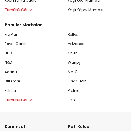
Kedi Krema Ödülü
Yaşlı Kedi Maması
Tümünü Gör
Yaşlı Köpek Maması
Popüler Markalar
Pro Plan
Reflex
Royal Canin
Advance
Hill's
Orijen
N&D
Wanpy
Acana
Me-O
Brit Care
Ever Clean
Felicia
Proline
Tümünü Gör
Felix
Kurumsal
Pati Kulüp