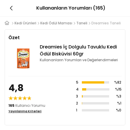
Kullananların Yorumları (165)
Kedi Ürünleri
Kedi Ödül Maması
Taneli
Dreamies Taneli
Özet
Dreamies İç Dolgulu Tavuklu Kedi
Ödül Bisküvisi 60gr
Kullananların Yorumları ve Değerlendirmeleri
5
%82
4,8
4
%15
3
%3
2
%1
165
Kullanıcı Yorumu
1
%0
Yayınlanma Kriterleri