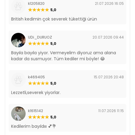
k1205820
21.07.2026 16:05
5,0
British kedimin çok severek tükettiği ürün
UDi_DURUOZ
20.07.2026 09:44
5,0
Bayıla bayıla yiyor. Vermeyelim diyoruz ama alana
kadar da susmuyor. Tüm kediler mi böyle! 😂
k469405
15.07.2026 20:48
5,0
Lezzetli,severek yiyorlar.
k1615142
11.07.2026 11:15
5,0
Kedilerim bayıldııı 💕💐