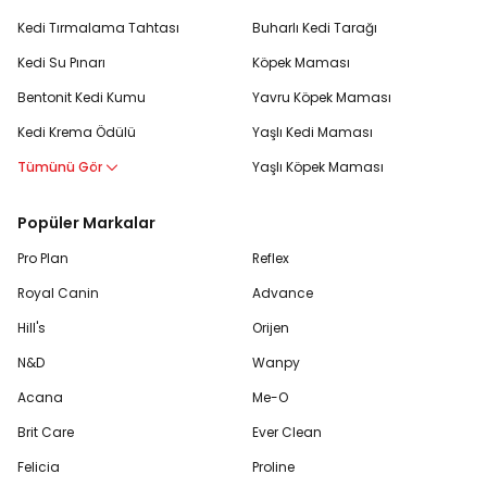
Kedi Tırmalama Tahtası
Buharlı Kedi Tarağı
Kedi Su Pınarı
Köpek Maması
Bentonit Kedi Kumu
Yavru Köpek Maması
Kedi Krema Ödülü
Yaşlı Kedi Maması
Tümünü Gör
Yaşlı Köpek Maması
Popüler Markalar
Pro Plan
Reflex
Royal Canin
Advance
Hill's
Orijen
N&D
Wanpy
Acana
Me-O
Brit Care
Ever Clean
Felicia
Proline