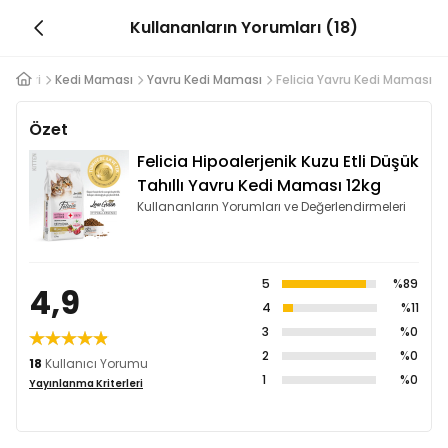
Kullananların Yorumları (18)
Ürünleri
Kedi Maması
Yavru Kedi Maması
Felicia Yavru Kedi Maması
Özet
Felicia Hipoalerjenik Kuzu Etli Düşük
Tahıllı Yavru Kedi Maması 12kg
Kullananların Yorumları ve Değerlendirmeleri
5
%89
4,9
4
%11
3
%0
2
%0
18
Kullanıcı Yorumu
1
%0
Yayınlanma Kriterleri