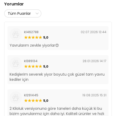
Yorumlar
k1462788
02.07.2026 13:44
5,0
Yavrularım zevkle yiyorlar😍
k1389134
28.01.2026 14:17
5,0
Kedişlerim severek yiyor boyutu çok güzel tam yavru
kediler için
k1291445
19.08.2025 15:31
5,0
2 Kiloluk versiyonuna göre taneleri daha küçük ki bu
bizim yavrularımız için daha iyi. Kaliteli ürünler ve hızlı