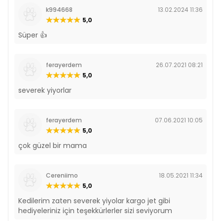
k994668
13.02.2024 11:36
5,0
Süper 👍
ferayerdem
26.07.2021 08:21
5,0
severek yiyorlar
ferayerdem
07.06.2021 10:05
5,0
çok güzel bir mama
Cereniimo
18.05.2021 11:34
5,0
Kedilerim zaten severek yiyolar kargo jet gibi
hediyeleriniz için teşekkürlerler sizi seviyorum