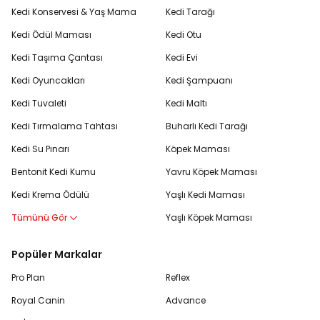
Kedi Konservesi & Yaş Mama
Kedi Tarağı
Kedi Ödül Maması
Kedi Otu
Kedi Taşıma Çantası
Kedi Evi
Kedi Oyuncakları
Kedi Şampuanı
Kedi Tuvaleti
Kedi Maltı
Kedi Tırmalama Tahtası
Buharlı Kedi Tarağı
Kedi Su Pınarı
Köpek Maması
Bentonit Kedi Kumu
Yavru Köpek Maması
Kedi Krema Ödülü
Yaşlı Kedi Maması
Tümünü Gör
Yaşlı Köpek Maması
Popüler Markalar
Pro Plan
Reflex
Royal Canin
Advance