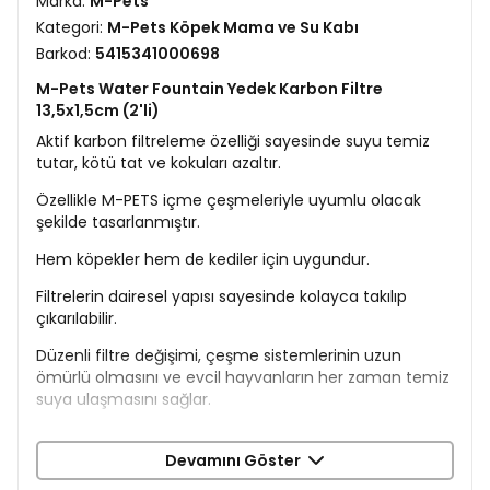
Marka:
M-Pets
Kategori:
M-Pets Köpek Mama ve Su Kabı
Barkod:
5415341000698
M-Pets Water Fountain Yedek Karbon Filtre
13,5x1,5cm (2'li)
Aktif karbon filtreleme özelliği sayesinde suyu temiz
tutar, kötü tat ve kokuları azaltır.
Özellikle M-PETS içme çeşmeleriyle uyumlu olacak
şekilde tasarlanmıştır.
Hem köpekler hem de kediler için uygundur.
Filtrelerin dairesel yapısı sayesinde kolayca takılıp
çıkarılabilir.
Düzenli filtre değişimi, çeşme sistemlerinin uzun
ömürlü olmasını ve evcil hayvanların her zaman temiz
suya ulaşmasını sağlar.
Hem köpek hem kedi kullanımına uygundur.
Devamını Göster