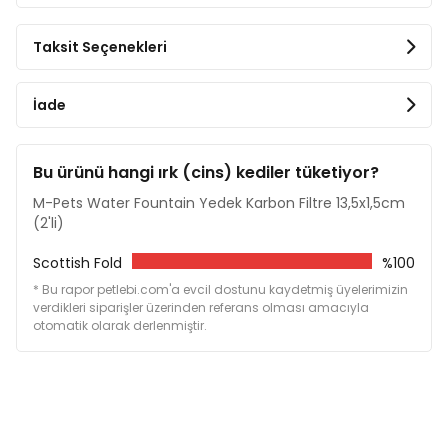
Ürün Ölçüleri
13,5 cm (çap) x 1,5 cm (derinlik)
Taksit Seçenekleri
İade
Bu ürünü hangi ırk (cins) kediler tüketiyor?
M-Pets Water Fountain Yedek Karbon Filtre 13,5x1,5cm
(2'li)
Scottish Fold
%100
* Bu rapor petlebi.com'a evcil dostunu kaydetmiş üyelerimizin
verdikleri siparişler üzerinden referans olması amacıyla
otomatik olarak derlenmiştir.