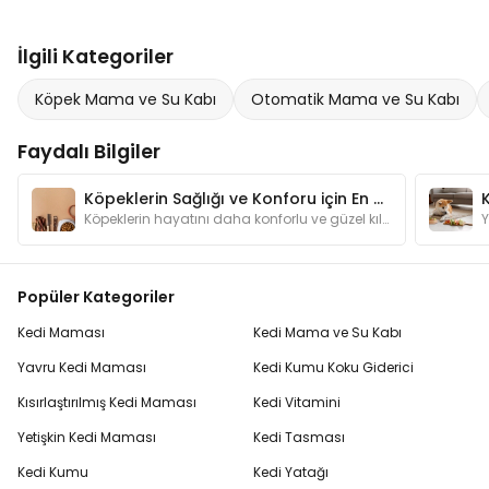
İlgili Kategoriler
Köpek Mama ve Su Kabı
Otomatik Mama ve Su Kabı
Faydalı Bilgiler
Köpeklerin Sağlığı ve Konforu için En Gerekli Ürünler
K
Köpeklerin hayatını daha konforlu ve güzel kılmaya yardımcı olan ürünler hakkında detaylı bilgileri bu yazımızda bulabilirsiniz.
Popüler Kategoriler
Kedi Maması
Kedi Mama ve Su Kabı
Yavru Kedi Maması
Kedi Kumu Koku Giderici
Kısırlaştırılmış Kedi Maması
Kedi Vitamini
Yetişkin Kedi Maması
Kedi Tasması
Kedi Kumu
Kedi Yatağı