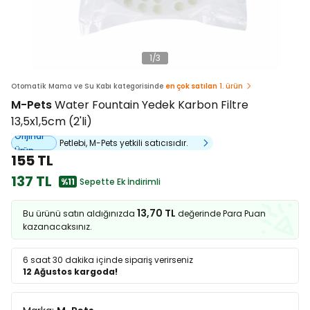
1
/
3
Otomatik Mama ve Su Kabı kategorisinde
en çok satılan
1. ürün
M-Pets
Water Fountain Yedek Karbon Filtre
13,5x1,5cm (2'li)
Orijinal
Petlebi, M-Pets yetkili satıcısıdır.
Ürün
155 TL
137 TL
%11
Sepette Ek İndirimli
13,70 TL
Bu ürünü satın aldığınızda
değerinde Para Puan
kazanacaksınız.
6 saat 30 dakika
içinde sipariş verirseniz
12 Ağustos kargoda!