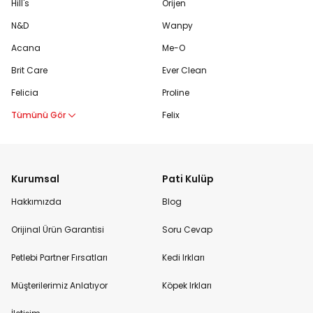
Hill's
Orijen
N&D
Wanpy
Acana
Me-O
Brit Care
Ever Clean
Felicia
Proline
Tümünü Gör
Felix
Kurumsal
Pati Kulüp
Hakkımızda
Blog
Orijinal Ürün Garantisi
Soru Cevap
Petlebi Partner Fırsatları
Kedi Irkları
Müşterilerimiz Anlatıyor
Köpek Irkları