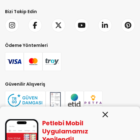
Bizi Takip Edin
Ödeme Yöntemleri
Güvenilir Alışveriş
Petlebi Mobil
PETLEBİ EVCİL HAYVAN ÜRÜNLERİ PAZ. SAN. TİC. LTD. ŞTİ. Alaşarköy Mah.
Uygulamamız
1. Alaşar Cad. No: 9 Osmangazi/Bursa
Yenilendi!