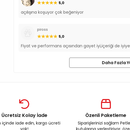
5,0
açılışına koşuyor çok beğeniyor
piross
5,0
Fiyat ve performans açısından gayet iyi,içeriği de iy
Daha Fazla Y
Ücretsiz Kolay İade
Özenli Paketleme
 içinde iade edin, kargo ücreti
Siparişlerinizi sağlam Petl
yok!
kutularına yerleştiriyor, öz