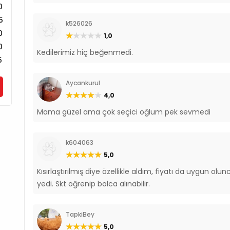
0
5
k526026
0
1,0
0
Kedilerimiz hiç beğenmedi.
5
Aycankurul
4,0
Mama güzel ama çok seçici oğlum pek sevmedi
k604063
5,0
Kısırlaştırılmış diye özellikle aldım, fiyatı da uygun
yedi. Skt öğrenip bolca alınabilir.
TapkiBey
5,0