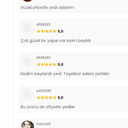
Güzel,afiyetle yedi aslanim
k588282
5,0
Çok güzel bir yapısı var kızım bayıldı
k588282
5,0
Kedim bayılarak yedi. Teşekkür ederiz petlebi
k493293
5,0
Bu ürünü de afiyetle yediler
hazzal9