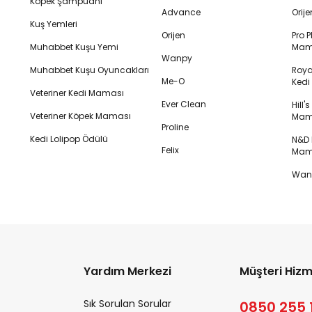
Köpek Şampuanı
Advance
Orij
Kuş Yemleri
Orijen
Pro P
Muhabbet Kuşu Yemi
Mam
Wanpy
Muhabbet Kuşu Oyuncakları
Royal
Me-O
Ked
Veteriner Kedi Maması
Ever Clean
Hill'
Veteriner Köpek Maması
Mam
Proline
Kedi Lolipop Ödülü
N&D K
Felix
Mam
Wanp
Yardım Merkezi
Müşteri Hizm
Sık Sorulan Sorular
0850 255 