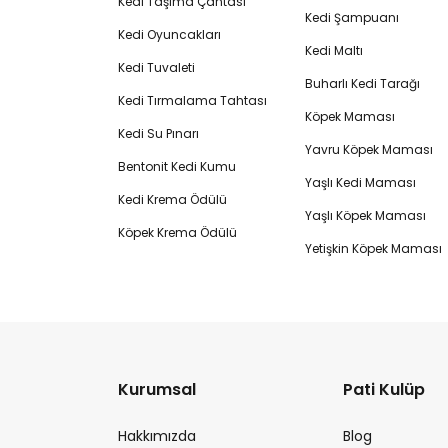
Kedi Taşıma Çantası
Kedi Şampuanı
Kedi Oyuncakları
Kedi Maltı
Kedi Tuvaleti
Buharlı Kedi Tarağı
Kedi Tırmalama Tahtası
Köpek Maması
Kedi Su Pınarı
Yavru Köpek Maması
Bentonit Kedi Kumu
Yaşlı Kedi Maması
Kedi Krema Ödülü
Yaşlı Köpek Maması
Köpek Krema Ödülü
Yetişkin Köpek Maması
Kurumsal
Pati Kulüp
Hakkımızda
Blog