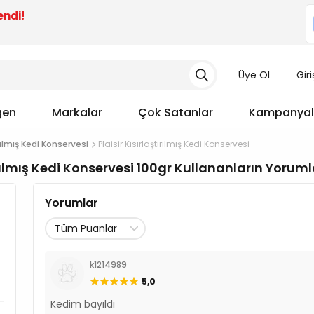
endi!
Üye Ol
Gir
gen
Markalar
Çok Satanlar
Kampanyal
ırılmış Kedi Konservesi
Plaisir Kısırlaştırılmış Kedi Konservesi
tırılmış Kedi Konservesi 100gr Kullananların Yoruml
Yorumlar
k1214989
5,0
Kedim bayıldı