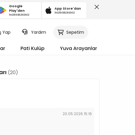
Google
App Store'dan
Play'den
İNDİREBİLİRSİNİZ
İNDİREBİLİRSİNİZ
iş Yap
Sepetim
Yardım
ar
Pati Kulüp
Yuva Arayanlar
arı
(20)
20.05.2026 15:16