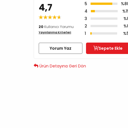
4,7
5
%8
4
%1
3
%
2
%
20
Kullanıcı Yorumu
Yayınlanma Kriterleri
1
%
Yorum Yaz
Sepete Ekle
Ürün Detayına Geri Dön