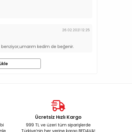
26.02.2021 12:25
iye benziyor,umarım kedim de beğenir.
ükle
Ücretsiz Hızlı Kargo
ebi
999 TL ve üzeri tüm siparişlerde
enle
Türkiye’nin her yerine kargo BEDAVA!