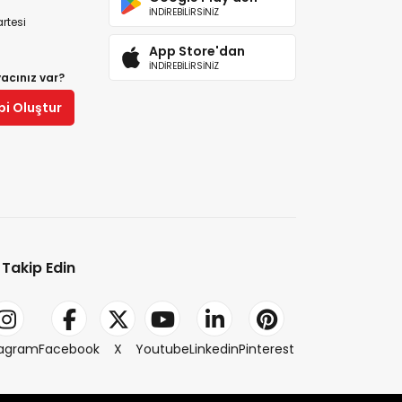
İNDİREBİLİRSİNİZ
rtesi
App Store'dan
İNDİREBİLİRSİNİZ
yacınız var?
bi Oluştur
i Takip Edin
tagram
Facebook
X
Youtube
Linkedin
Pinterest