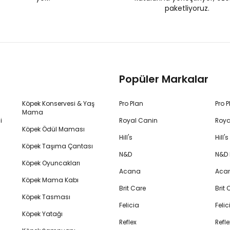
paketliyoruz.
Popüler Markalar
Köpek Konservesi & Yaş
Pro Plan
Pro 
Mama
i
Royal Canin
Roya
Köpek Ödül Maması
Hill's
Hill
Köpek Taşıma Çantası
N&D
N&D
Köpek Oyuncakları
Acana
Aca
Köpek Mama Kabı
Brit Care
Brit
Köpek Tasması
Felicia
Feli
Köpek Yatağı
Reflex
Refl