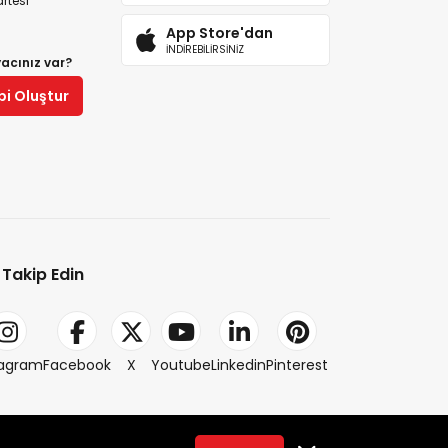
rtesi
App Store'dan
İNDİREBİLİRSİNİZ
yacınız var?
bi Oluştur
i Takip Edin
tagram
Facebook
X
Youtube
Linkedin
Pinterest