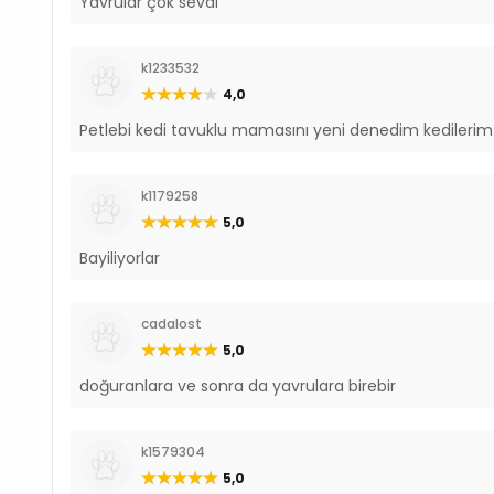
Yavrular çok sevdi
k1233532
4,0
Petlebi kedi tavuklu mamasını yeni denedim kedileri
k1179258
5,0
Bayiliyorlar
cadalost
5,0
doğuranlara ve sonra da yavrulara birebir
k1579304
5,0