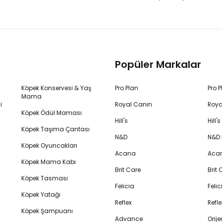
Popüler Markalar
Köpek Konservesi & Yaş
Pro Plan
Pro 
Mama
i
Royal Canin
Roya
Köpek Ödül Maması
Hill's
Hill
Köpek Taşıma Çantası
N&D
N&D
Köpek Oyuncakları
Acana
Aca
Köpek Mama Kabı
Brit Care
Brit
Köpek Tasması
Felicia
Feli
Köpek Yatağı
Reflex
Refl
Köpek Şampuanı
Advance
Orij