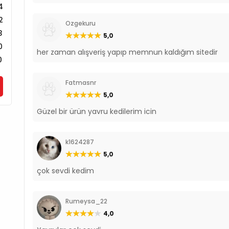
4
2
Ozgekuru
3
5,0
0
her zaman alışveriş yapıp memnun kaldığım sitedir
0
Fatmasnr
5,0
Güzel bir ürün yavru kedilerim icin
k1624287
5,0
çok sevdi kedim
Rumeysa_22
4,0