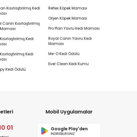
lan Kısırlaştırılmış Kedi
Reflex Köpek Maması
ası
Orijen Köpek Maması
 Canin Kısırlaştırılmış
Pro Plan Yavru Kedi Maması
i Maması
Royal Canin Yavru Kedi
s Kısırlaştırılmış Kedi
Maması
ası
Me-O Kedi Ödülü
ısırlaştırılmış Kedi
ası
Ever Clean Kedi Kumu
y Kedi Ödülü
etleri
Mobil Uygulamalar
10 01
Google Play'den
İNDİREBİLİRSİNİZ