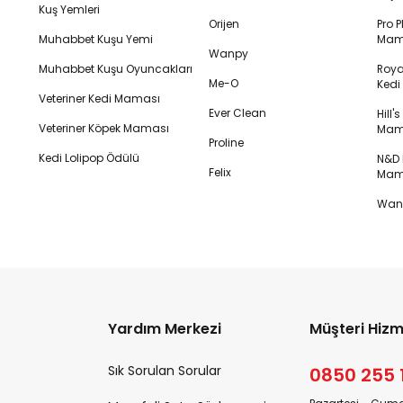
Kuş Yemleri
Orijen
Pro P
Muhabbet Kuşu Yemi
Mam
Wanpy
Muhabbet Kuşu Oyuncakları
Royal
Me-O
Ked
Veteriner Kedi Maması
Ever Clean
Hill'
Veteriner Köpek Maması
Mam
Proline
Kedi Lolipop Ödülü
N&D K
Felix
Mam
Wanp
Yardım Merkezi
Müşteri Hizm
Sık Sorulan Sorular
0850 255 