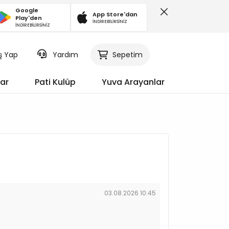
Google
App Store'dan
Play'den
İNDİREBİLİRSİNİZ
İNDİREBİLİRSİNİZ
iş Yap
Sepetim
Yardım
ar
Pati Kulüp
Yuva Arayanlar
03.08.2026 10:45