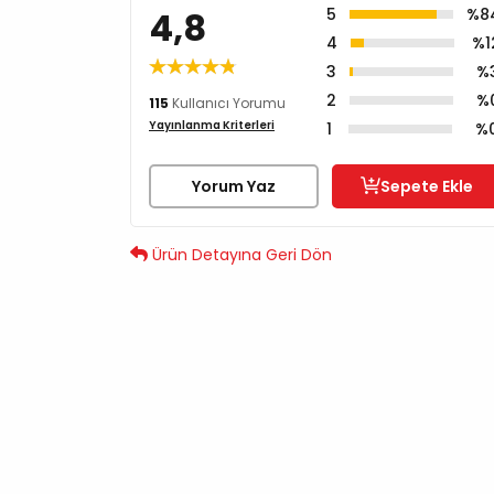
4,8
5
%8
4
%1
3
%
2
%
115
Kullanıcı Yorumu
Yayınlanma Kriterleri
1
%
Yorum Yaz
Sepete Ekle
Ürün Detayına Geri Dön