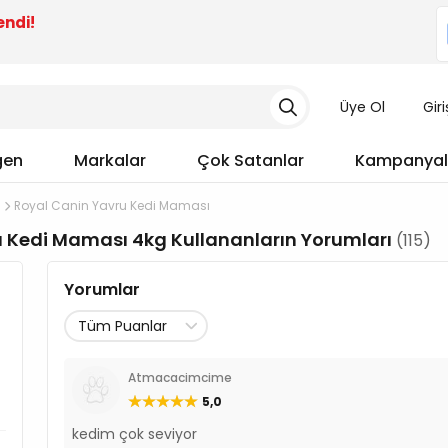
endi!
Üye Ol
Gir
gen
Markalar
Çok Satanlar
Kampanyal
Royal Canin Yavru Kedi Maması
 Kedi Maması 4kg Kullananların Yorumları
(115)
Yorumlar
Atmacacimcime
5,0
kedim çok seviyor