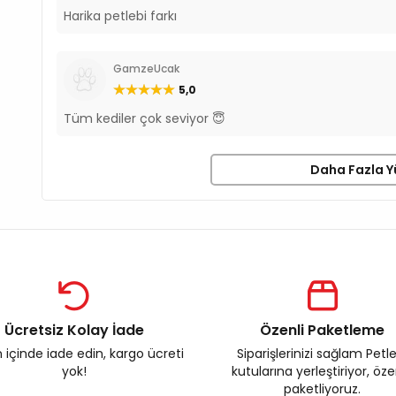
Harika petlebi farkı
GamzeUcak
5,0
Tüm kediler çok seviyor 😇
Daha Fazla Y
Ücretsiz Kolay İade
Özenli Paketleme
 içinde iade edin, kargo ücreti
Siparişlerinizi sağlam Petl
yok!
kutularına yerleştiriyor, öz
paketliyoruz.