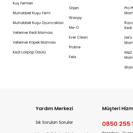
Kuş Yemleri
Orijen
Pro P
Muhabbet Kuşu Yemi
Mam
Wanpy
Muhabbet Kuşu Oyuncakları
Royal
Me-O
Ked
Veteriner Kedi Maması
Ever Clean
Hill'
Veteriner Köpek Maması
Mam
Proline
Kedi Lolipop Ödülü
N&D K
Felix
Mam
Wanp
Yardım Merkezi
Müşteri Hizm
Sık Sorulan Sorular
0850 255 