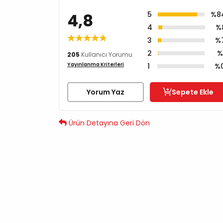
4,8
5
%8
4
%
3
%
2
%
205
Kullanıcı Yorumu
Yayınlanma Kriterleri
1
%
Yorum Yaz
Sepete Ekle
Ürün Detayına Geri Dön