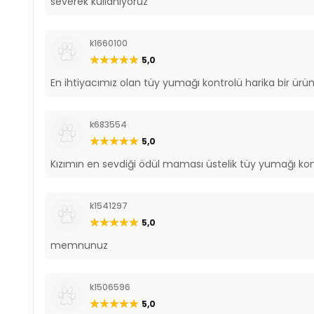
severek kullanıyoruz
k1660100
5,0
En ihtiyacımız olan tüy yumağı kontrolü harika bir ürün
k683554
5,0
Kızımın en sevdiği ödül maması üstelik tüy yumağı kontr
k1541297
5,0
memnunuz
k1506596
5,0