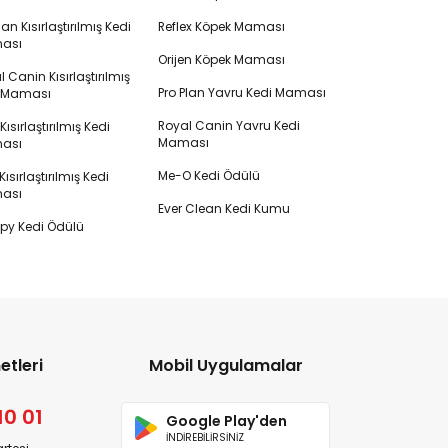
lan Kısırlaştırılmış Kedi
Reflex Köpek Maması
ası
Orijen Köpek Maması
 Canin Kısırlaştırılmış
Pro Plan Yavru Kedi Maması
i Maması
Royal Canin Yavru Kedi
s Kısırlaştırılmış Kedi
Maması
ası
Me-O Kedi Ödülü
ısırlaştırılmış Kedi
ası
Ever Clean Kedi Kumu
y Kedi Ödülü
etleri
Mobil Uygulamalar
10 01
Google Play'den
İNDİREBİLİRSİNİZ