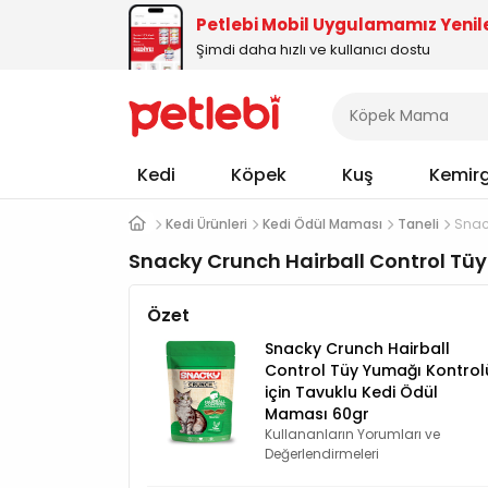
Petlebi Mobil Uygulamamız Yenil
Şimdi daha hızlı ve kullanıcı dostu
Kedi
Köpek
Kuş
Kemir
Kedi Ürünleri
Kedi Ödül Maması
Taneli
Snac
Snacky Crunch Hairball Control Tüy
Özet
Snacky Crunch Hairball
Control Tüy Yumağı Kontrol
için Tavuklu Kedi Ödül
Maması 60gr
Kullananların Yorumları ve
Değerlendirmeleri