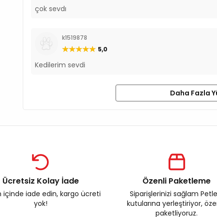
çok sevdı
k1519878
5,0
Kedilerim sevdi
Daha Fazla Y
Ücretsiz Kolay İade
Özenli Paketleme
 içinde iade edin, kargo ücreti
Siparişlerinizi sağlam Petl
yok!
kutularına yerleştiriyor, öz
paketliyoruz.