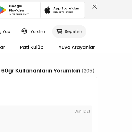
Google
App Store'dan
Play'den
İNDİREBİLİRSİNİZ
İNDİREBİLİRSİNİZ
iş Yap
Sepetim
Yardım
ar
Pati Kulüp
Yuva Arayanlar
 60gr Kullananların Yorumları
(205)
Dün 12:21