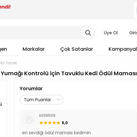
endi!
Üye Ol
Gir
gen
Markalar
Çok Satanlar
Kampanyal
ky Taneli
 Yumağı Kontrolü için Tavuklu Kedi Ödül Maması
Yorumlar
ü
k1139509
5,0
en sevdiği ödül maması kedimin