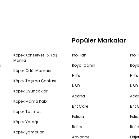
Popüler Markalar
Köpek Konservesi & Yaş
Pro Plan
Pro 
Mama
i
Royal Canin
Roya
Köpek Ödül Maması
Hill's
Hill
Köpek Taşıma Çantası
N&D
N&D
Köpek Oyuncakları
Acana
Aca
Köpek Mama Kabı
Brit Care
Brit
Köpek Tasması
Felicia
Feli
Köpek Yatağı
Reflex
Refl
Köpek Şampuanı
Advance
Orij