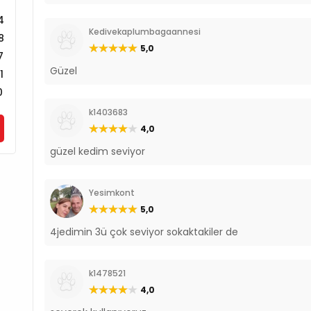
4
Kedivekaplumbagaannesi
8
5,0
7
Güzel
1
0
k1403683
4,0
güzel kedim seviyor
Yesimkont
5,0
4jedimin 3ü çok seviyor sokaktakiler de
k1478521
4,0