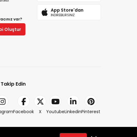
rtesi
App Store'dan
İNDİREBİLİRSİNİZ
yacınız var?
bi Oluştur
i Takip Edin
tagram
Facebook
X
Youtube
Linkedin
Pinterest