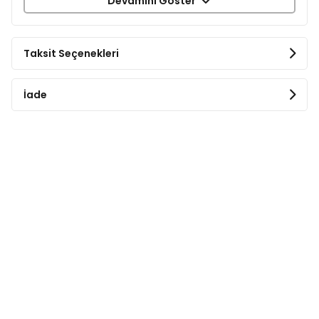
Devamını Göster
Kullanım Önerisi
Kafes veya kemirgenin beslendiği ortam zeminine en
az 2 cm kalınlığında olacak şekilde serilir.
Taksit Seçenekleri
Ortalama 30 x 40 cm ebatlarında kafes için 2 - 3 cm
kadar konulması yeterlidir.
İade
Normal şartlarda paketin tamamı 45 gün
kullanılabilmektedir.