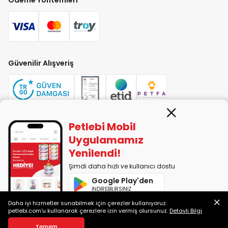
Güvenilir Alışveriş
Petlebi Mobil
PETLEBİ EVCİL HAYVAN ÜRÜNLERİ PAZ. SAN. TİC. LTD. ŞTİ. Alaşarköy Mah.
Uygulamamız
1. Alaşar Cad. No: 9 Osmangazi/Bursa
Yenilendi!
7290599225 vergi numarasıyla Uludağ Vergi Dairesi'ne bağlıdır.
Şimdi daha hızlı ve kullanıcı dostu
Google Play'den
2014-2026 © petlebi.com v11.88.0
İNDİREBİLİRSİNİZ
Bursa'da sevgiyle yapıldı.
Daha iyi hizmetler sunabilmek için çerezler kullanıyoruz.
App Store'dan
petlebi.com'u kullanarak çerezlere izin vermiş olursunuz.
Detaylı Bilgi
İNDİREBİLİRSİNİZ
Sepete Ekle
Tamam