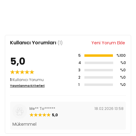
Kullanıcı Yorumları
(1)
Yeni Yorum Ekle
5
%100
5,0
4
%0
3
%0
2
%0
1
Kullanıcı Yorumu
1
%0
Yayınlanma Kriterleri
Me** To******
18.02.2026 13:58
5,0
Mükemmel