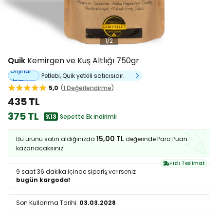
1
/
2
Quik
Kemirgen ve Kuş Altlığı 750gr
Orijinal
Petlebi, Quik yetkili satıcısıdır.
Ürün
5,0
1 Değerlendirme
435 TL
375 TL
%13
Sepette Ek İndirimli
15,00 TL
Bu ürünü satın aldığınızda
değerinde Para Puan
kazanacaksınız.
Hızlı Teslimat
9 saat 36 dakika
içinde sipariş verirseniz
bugün kargoda!
Son Kullanma Tarihi:
03.03.2028