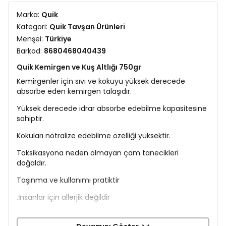
Marka:
Quik
Kategori:
Quik Tavşan Ürünleri
Menşei:
Türkiye
Barkod:
8680468040439
Quik Kemirgen ve Kuş Altlığı 750gr
Kemirgenler için sıvı ve kokuyu yüksek derecede
absorbe eden kemirgen talaşıdır.
Yüksek derecede idrar absorbe edebilme kapasitesine
sahiptir.
Kokuları nötralize edebilme özelliği yüksektir.
Toksikasyona neden olmayan çam tanecikleri
doğaldır.
Taşınma ve kullanımı pratiktir
.İnsanlar için allerjik değildir
.Bakterilerin üremesini önler.