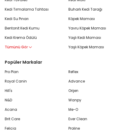
Kedi Tırmalama Tahtası
Buharlı Kedi Tarağı
Kedi Su Pınarı
Köpek Maması
Bentonit Kedi Kumu
Yavru Köpek Maması
Kedi Krema Ödülü
Yaşlı Kedi Maması
Tümünü Gör
Yaşlı Köpek Maması
Popüler Markalar
Pro Plan
Reflex
Royal Canin
Advance
Hill's
Orijen
N&D
Wanpy
Acana
Me-O
Brit Care
Ever Clean
Felicia
Proline