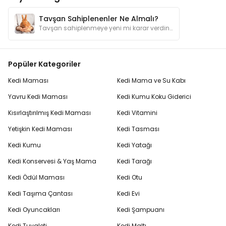
Tavşan Sahiplenenler Ne Almalı?
Tavşan sahiplenmeye yeni mi karar verdiniz? Bu rehber, tavşanınızın ihtiyaç duyacağı ekipmanlar, beslenme ve sağlık ürünleri hakkında bilgiler sunar.
Popüler Kategoriler
Kedi Maması
Kedi Mama ve Su Kabı
Yavru Kedi Maması
Kedi Kumu Koku Giderici
Kısırlaştırılmış Kedi Maması
Kedi Vitamini
Yetişkin Kedi Maması
Kedi Tasması
Kedi Kumu
Kedi Yatağı
Kedi Konservesi & Yaş Mama
Kedi Tarağı
Kedi Ödül Maması
Kedi Otu
Kedi Taşıma Çantası
Kedi Evi
Kedi Oyuncakları
Kedi Şampuanı
Kedi Tuvaleti
Kedi Maltı