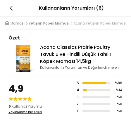
Kullananların Yorumları (6)
Köpek Maması
Yetişkin Köpek Maması
Acana Yetişkin Köpek Maması
Özet
Acana Classics Prairie Poultry
Tavuklu ve Hindili Düşük Tahıllı
Köpek Maması 14,5kg
Kullananların Yorumları ve Değerlendirmeleri
5
%86
4,9
4
%14
3
%0
2
%0
6
Kullanıcı Yorumu
1
%0
Yayınlanma Kriterleri