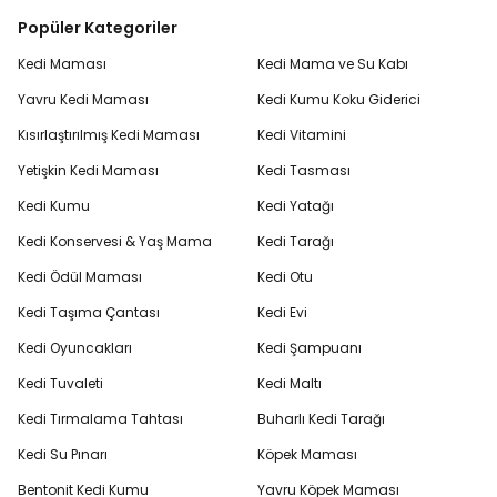
Popüler Kategoriler
Kedi Maması
Kedi Mama ve Su Kabı
Yavru Kedi Maması
Kedi Kumu Koku Giderici
Kısırlaştırılmış Kedi Maması
Kedi Vitamini
Yetişkin Kedi Maması
Kedi Tasması
Kedi Kumu
Kedi Yatağı
Kedi Konservesi & Yaş Mama
Kedi Tarağı
Kedi Ödül Maması
Kedi Otu
Kedi Taşıma Çantası
Kedi Evi
Kedi Oyuncakları
Kedi Şampuanı
Kedi Tuvaleti
Kedi Maltı
Kedi Tırmalama Tahtası
Buharlı Kedi Tarağı
Kedi Su Pınarı
Köpek Maması
Bentonit Kedi Kumu
Yavru Köpek Maması