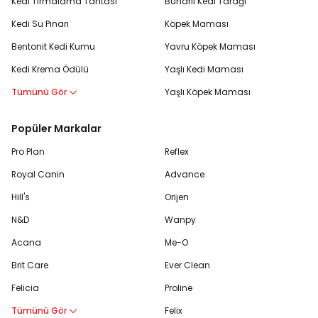
Kedi Tırmalama Tahtası
Buharlı Kedi Tarağı
Kedi Su Pınarı
Köpek Maması
Bentonit Kedi Kumu
Yavru Köpek Maması
Kedi Krema Ödülü
Yaşlı Kedi Maması
Tümünü Gör
Yaşlı Köpek Maması
Popüler Markalar
Pro Plan
Reflex
Royal Canin
Advance
Hill's
Orijen
N&D
Wanpy
Acana
Me-O
Brit Care
Ever Clean
Felicia
Proline
Tümünü Gör
Felix