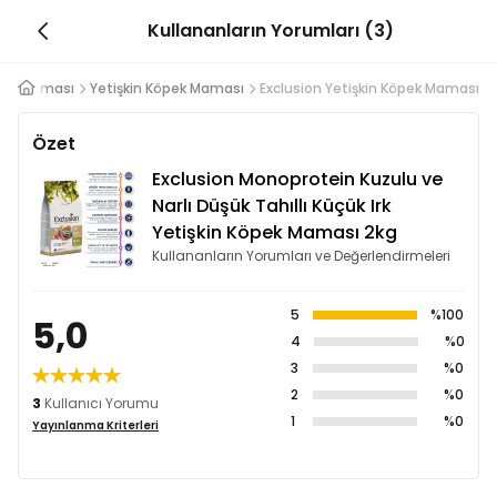
Kullananların Yorumları (3)
pek Maması
Yetişkin Köpek Maması
Exclusion Yetişkin Köpek Maması
Özet
Exclusion Monoprotein Kuzulu ve
Narlı Düşük Tahıllı Küçük Irk
Yetişkin Köpek Maması 2kg
Kullananların Yorumları ve Değerlendirmeleri
5
%100
5,0
4
%0
3
%0
2
%0
3
Kullanıcı Yorumu
1
%0
Yayınlanma Kriterleri