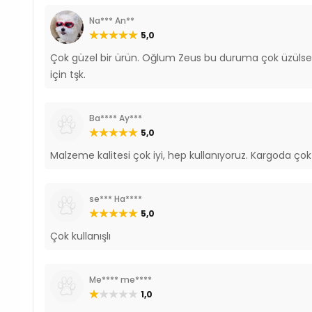
Na*** An**
5,0
Çok güzel bir ürün. Oğlum Zeus bu duruma çok üzülsede
için tşk.
Ba**** Ay***
5,0
Malzeme kalitesi çok iyi, hep kullanıyoruz. Kargoda çok
se*** Ha****
5,0
Çok kullanışlı
Me**** me****
1,0