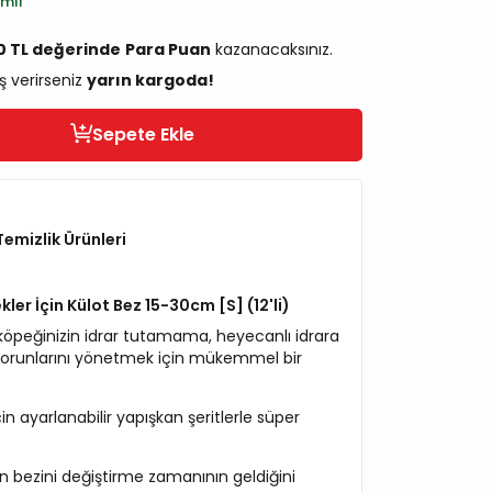
imli
50 TL değerinde
Para Puan
kazanacaksınız.
ş verirseniz
yarın kargoda!
Sepete Ekle
emizlik Ürünleri
er İçin Külot Bez 15-30cm [S] (12'li)
 köpeğinizin idrar tutamama, heyecanlı idrara
sorunlarını yönetmek için mükemmel bir
n ayarlanabilir yapışkan şeritlerle süper
zin bezini değiştirme zamanının geldiğini