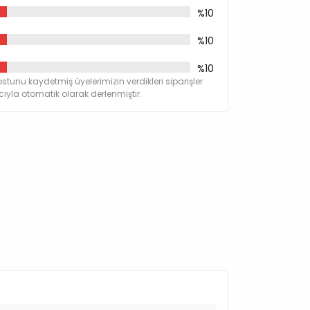
%10
%10
%10
stunu kaydetmiş üyelerimizin verdikleri siparişler
yla otomatik olarak derlenmiştir.