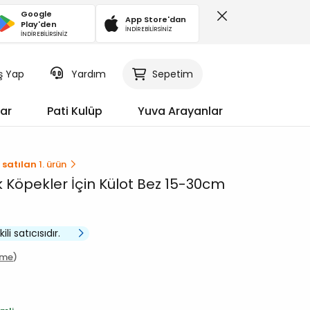
Google
App Store'dan
Play'den
İNDİREBİLİRSİNİZ
İNDİREBİLİRSİNİZ
iş Yap
Sepetim
Yardım
ar
Pati Kulüp
Yuva Arayanlar
 satılan
1. ürün
 Köpekler İçin Külot Bez 15-30cm
li satıcısıdır.
rme