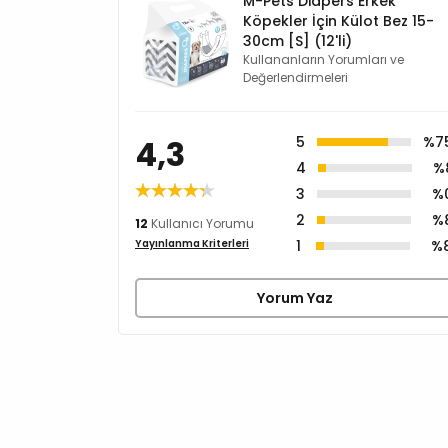
M-Pets Diapers Erkek
Köpekler İçin Külot Bez 15-
30cm [S] (12'li)
Kullananların Yorumları ve
Değerlendirmeleri
4,3
5
%7
4
%
3
%
2
%
12
Kullanıcı Yorumu
1
%
Yayınlanma Kriterleri
Yorum Yaz