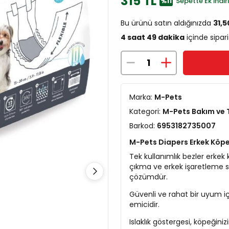
315 TL
%11
Sepette Ek İndir
Bu ürünü satın aldığınızda
31,
4 saat 49 dakika
içinde sipari
Marka:
M-Pets
Kategori:
M-Pets Bakım ve T
Barkod:
6953182735007
M-Pets Diapers Erkek Köpekl
Tek kullanımlık bezler erkek
çıkma ve erkek işaretleme 
çözümdür.
Güvenli ve rahat bir uyum içi
emicidir.
Islaklık göstergesi, köpeğini