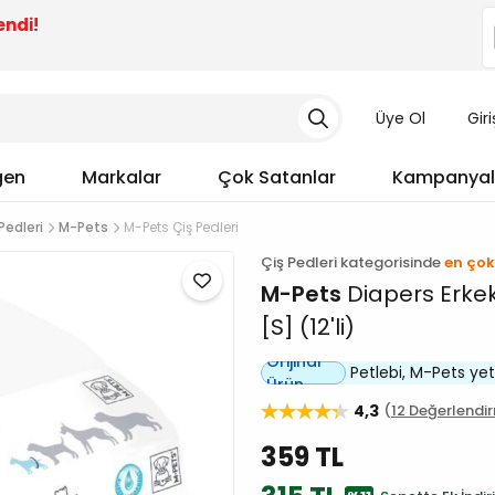
endi!
Üye Ol
Gir
gen
Markalar
Çok Satanlar
Kampanyal
Pedleri
M-Pets
M-Pets Çiş Pedleri
Çiş Pedleri kategorisinde
en çok
M-Pets
Diapers Erkek
[S] (12'li)
Orijinal
Petlebi, M-Pets yetki
Ürün
4,3
12 Değerlendi
359 TL