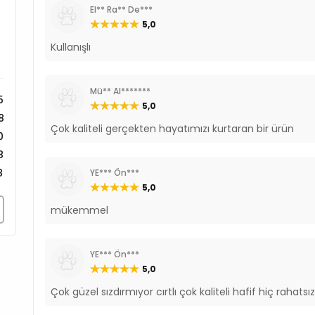
El** Ra** De***
5,0
Kullanışlı
Mü** Al*******
5
5,0
8
Çok kaliteli gerçekten hayatımızı kurtaran bir ürün
0
8
8
YE*** Ön***
5,0
mükemmel
YE*** Ön***
5,0
Çok güzel sızdırmıyor cırtlı çok kaliteli hafif hiç ra