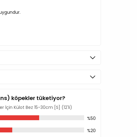
n uygundur.
ins) köpekler tüketiyor?
r İçin Külot Bez 15-30cm [S] (12'li)
%50
%20