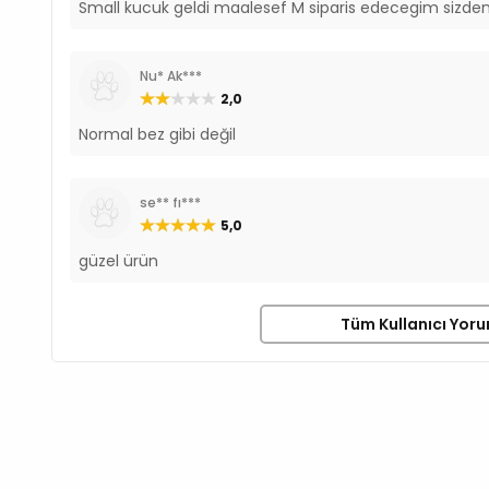
Small kucuk geldi maalesef M siparis edecegim sizde
Nu* Ak***
2,0
Normal bez gibi değil
se** fı***
5,0
güzel ürün
Tüm Kullanıcı Yoru