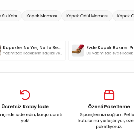
 Su Kabı
Köpek Maması
Köpek Ödül Maması
Köpek 
Köpekler Ne Yer, Ne ile Beslenir?
Yazımızda köpeklerin sağlıklı ve dengeli beslenmesi için gerekli besin grupları hakkında bilgi ve "Köpekler ne yer?" sorusunun yanıtlar bulabilirsiniz
Ücretsiz Kolay İade
Özenli Paketleme
 içinde iade edin, kargo ücreti
Siparişlerinizi sağlam Petl
yok!
kutularına yerleştiriyor, öz
paketliyoruz.