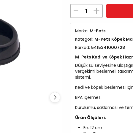
Marka:
M-Pets
Kategori:
M-Pets Köpek Ma
Barkod:
5415341000728
M-Pets Kedi ve Köpek Hazn
Düşük su seviyesine ulaştığı
yerçekimi beslemeli tasarı
sistemi.
Kedi ve köpek beslemesi için
BPA içermez.
Kurulumu, saklaması ve temi
Ürün Ölçüleri:
En: 12 cm