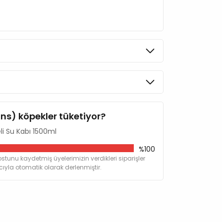
ins) köpekler tüketiyor?
i Su Kabı 1500ml
%100
stunu kaydetmiş üyelerimizin verdikleri siparişler
yla otomatik olarak derlenmiştir.