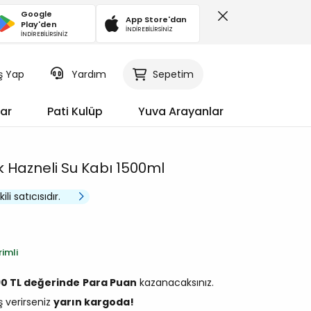
Google
App Store'dan
Play'den
İNDİREBİLİRSİNİZ
İNDİREBİLİRSİNİZ
iş Yap
Sepetim
Yardım
ar
Pati Kulüp
Yuva Arayanlar
 Hazneli Su Kabı 1500ml
li satıcısıdır.
rimli
90 TL değerinde
Para Puan
kazanacaksınız.
ş verirseniz
yarın kargoda!