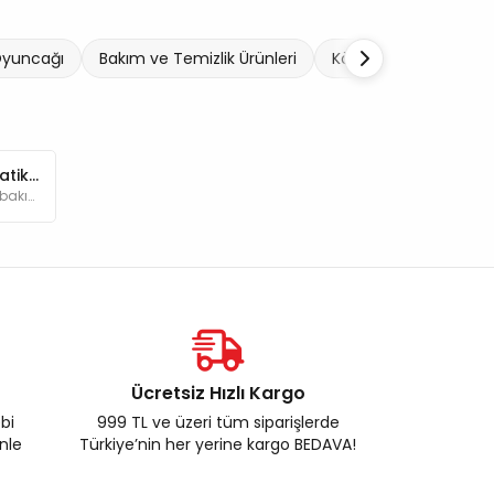
Oyuncağı
Bakım ve Temizlik Ürünleri
Köpek Tasmaları ve Ka
Evde Köpek Bakımı: Pratik İpuçları ve Gündelik Rutinler
Bu yazımızda evde köpek bakımıyla ilgili bilmeniz gerekenleri ve oluşturmanız gereken rutinleri adım adım ele alacağız.
Ücretsiz Hızlı Kargo
ebi
999 TL ve üzeri tüm siparişlerde
enle
Türkiye’nin her yerine kargo BEDAVA!