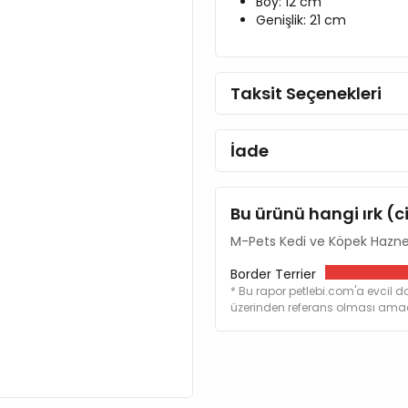
Boy: 12 cm
Genişlik: 21 cm
Taksit Seçenekleri
İade
Bu ürünü hangi ırk (c
M-Pets Kedi ve Köpek Haznel
Border Terrier
* Bu rapor petlebi.com'a evcil do
üzerinden referans olması amacı