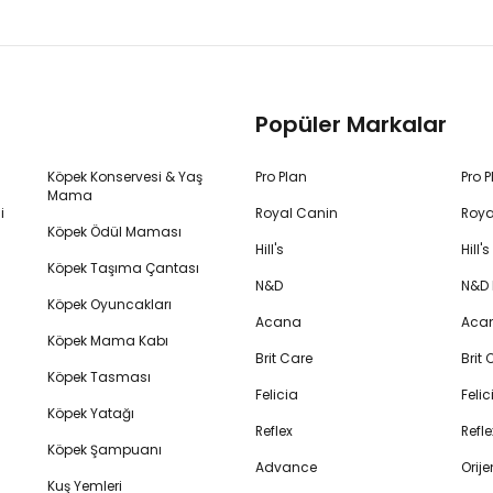
Popüler Markalar
Köpek Konservesi & Yaş
Pro Plan
Pro 
Mama
i
Royal Canin
Roya
Köpek Ödül Maması
Hill's
Hill
Köpek Taşıma Çantası
N&D
N&D
Köpek Oyuncakları
Acana
Aca
Köpek Mama Kabı
Brit Care
Brit
Köpek Tasması
Felicia
Feli
Köpek Yatağı
Reflex
Refl
Köpek Şampuanı
Advance
Orij
Kuş Yemleri