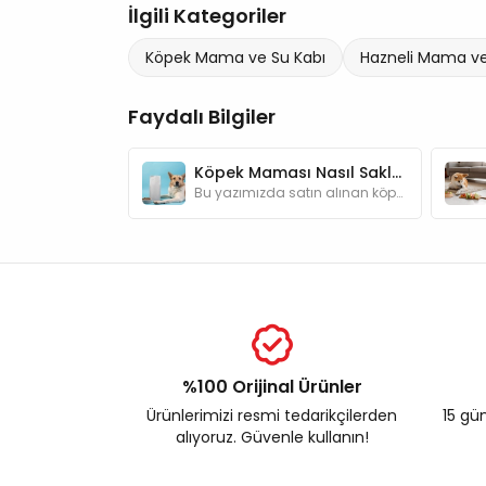
İlgili Kategoriler
Köpek Mama ve Su Kabı
Hazneli Mama ve
Faydalı Bilgiler
Köpek Maması Nasıl Saklanır? Saklarken Sıkça Yapılan Hatalar
Bu yazımızda satın alınan köpek mamalarının ideal depolanma şartları hakkında bilgi bulabilirsiniz.
%100 Orijinal Ürünler
Ürünlerimizi resmi tedarikçilerden
15 gün
alıyoruz. Güvenle kullanın!