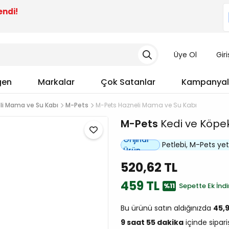
endi!
Üye Ol
Gir
gen
Markalar
Çok Satanlar
Kampanyal
li Mama ve Su Kabı
M-Pets
M-Pets Hazneli Mama ve Su Kabı
M-Pets
Kedi ve Köpek
Orijinal
Petlebi, M-Pets yetki
Ürün
520,62 TL
459 TL
%11
Sepette Ek İndi
Bu ürünü satın aldığınızda
45,
9 saat 55 dakika
içinde sipari