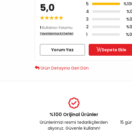
5,0
5
%10
4
%
3
%
2
%
1
Kullanıcı Yorumu
Yayınlanma Kriterleri
1
%
Yorum Yaz
Sepete Ekle
Ürün Detayına Geri Dön
%100 Orijinal Ürünler
Ürünlerimizi resmi tedarikçilerden
15 gün
alıyoruz. Güvenle kullanın!