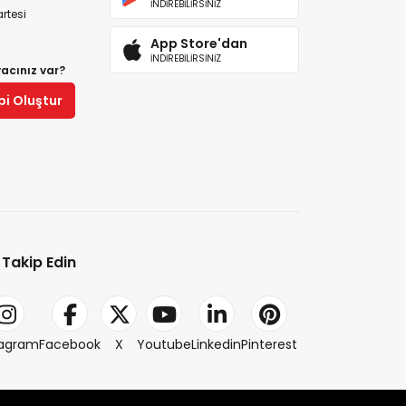
İNDİREBİLİRSİNİZ
rtesi
App Store'dan
İNDİREBİLİRSİNİZ
yacınız var?
bi Oluştur
i Takip Edin
tagram
Facebook
X
Youtube
Linkedin
Pinterest