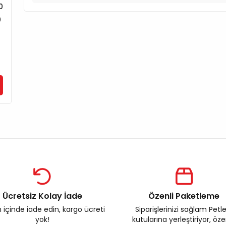
0
0
0
0
0
Ücretsiz Kolay İade
Özenli Paketleme
 içinde iade edin, kargo ücreti
Siparişlerinizi sağlam Petl
yok!
kutularına yerleştiriyor, öz