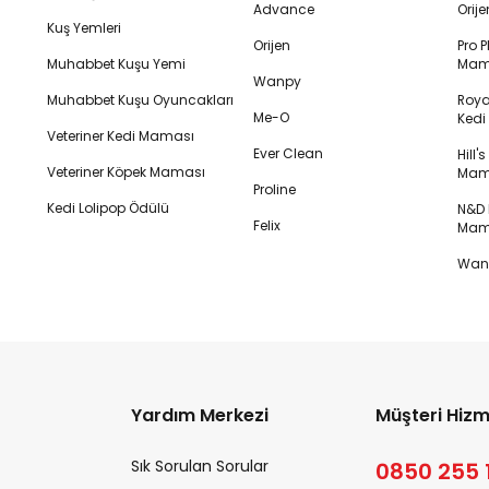
Advance
Orij
Kuş Yemleri
Orijen
Pro P
Muhabbet Kuşu Yemi
Mam
Wanpy
Muhabbet Kuşu Oyuncakları
Royal
Me-O
Ked
Veteriner Kedi Maması
Ever Clean
Hill'
Veteriner Köpek Maması
Mam
Proline
Kedi Lolipop Ödülü
N&D K
Felix
Mam
Wanp
Yardım Merkezi
Müşteri Hizm
Sık Sorulan Sorular
0850 255 