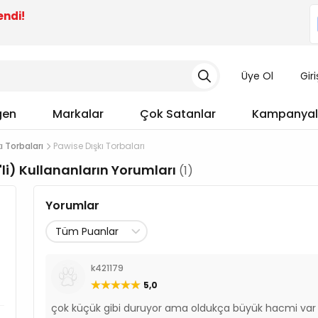
endi!
Üye Ol
Gir
gen
Markalar
Çok Satanlar
Kampanyal
ı Torbaları
Pawise Dışkı Torbaları
'li) Kullananların Yorumları
(1)
Yorumlar
k421179
5,0
çok küçük gibi duruyor ama oldukça büyük hacmi var