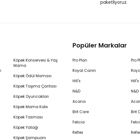
paketliyoruz.
Popüler Markalar
Köpek Konservesi & Yaş
Pro Plan
Pro 
Mama
i
Royal Canin
Roya
Köpek Ödül Maması
Hill's
Hill
Köpek Taşıma Çantası
N&D
N&D
Köpek Oyuncakları
Acana
Aca
Köpek Mama Kabı
Brit Care
Brit
Köpek Tasması
Felicia
Feli
Köpek Yatağı
Reflex
Refl
Köpek Şampuanı