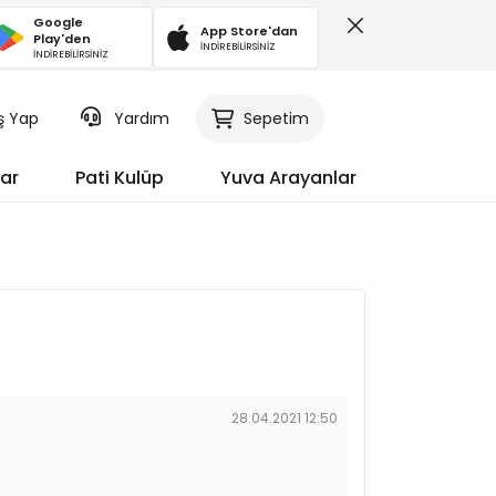
Google
App Store'dan
Play'den
İNDİREBİLİRSİNİZ
İNDİREBİLİRSİNİZ
iş Yap
Sepetim
Yardım
ar
Pati Kulüp
Yuva Arayanlar
28.04.2021 12:50