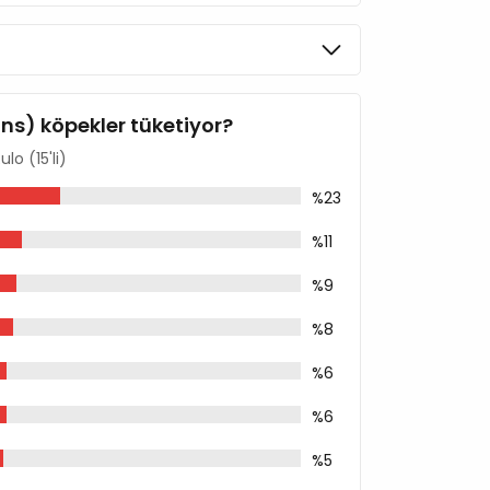
ins) köpekler tüketiyor?
lo (15'li)
%23
%11
%9
%8
%6
%6
%5