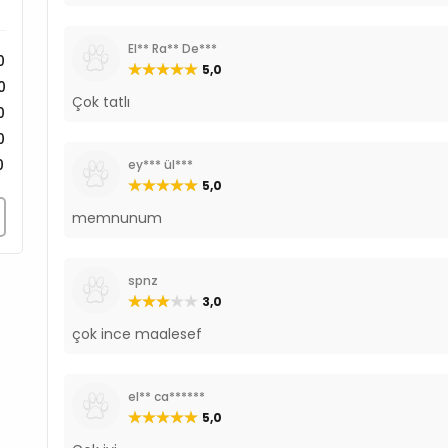
El** Ra** De***
0
5,0
0
Çok tatlı
0
0
0
ey*** ül***
5,0
memnunum
spnz
3,0
çok ince maalesef
el** ca******
5,0