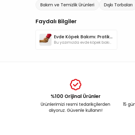
Bakım ve Temizlik Ürünleri
Dışkı Torbaları
Faydalı Bilgiler
Evde Köpek Bakımı: Pratik İpuçları ve Gündelik Rutinler
Bu yazımızda evde köpek bakımıyla ilgili bilmeniz gerekenleri ve oluşturmanız gereken rutinleri adım adım ele alacağız.
%100 Orijinal Ürünler
Ürünlerimizi resmi tedarikçilerden
15 gün
alıyoruz. Güvenle kullanın!