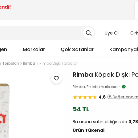
endi!
Üye Ol
Gir
gen
Markalar
Çok Satanlar
Kampanyal
ı Torbaları
Rimba
Rimba Dışkı Torbaları
Rimba
Köpek Dışkı Poş
Rimba, Petlebi markasıdır.
4,6
5 Değerlendir
54 TL
Bu ürünü satın aldığınızda
3,7
Ürün Tükendi