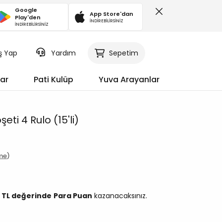
Google
App Store'dan
Play'den
İNDİREBİLİRSİNİZ
İNDİREBİLİRSİNİZ
iş Yap
Sepetim
Yardım
ar
Pati Kulüp
Yuva Arayanlar
eti 4 Rulo (15'li)
me
8 TL değerinde
Para Puan
kazanacaksınız.