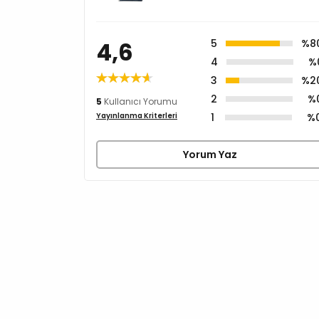
4,6
5
%8
4
%
3
%2
2
%
5
Kullanıcı Yorumu
1
%
Yayınlanma Kriterleri
Yorum Yaz