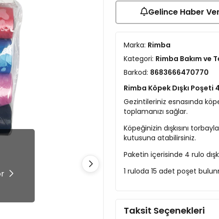
Gelince Haber Ve
Marka:
Rimba
Kategori:
Rimba Bakım ve Te
Barkod:
8683666470770
Rimba Köpek Dışkı Poşeti 4 
Gezintileriniz esnasında köpeğ
toplamanızı sağlar.
Köpeğinizin dışkısını torbay
kutusuna atabilirsiniz.
Paketin içerisinde 4 rulo dış
!
1 ruloda 15 adet poşet bulu
ör
Taksit Seçenekleri