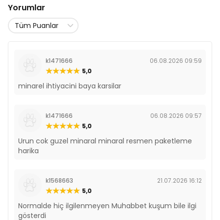
Yorumlar
k1471666
06.08.2026 09:59
5,0
minarel ihtiyacini baya karsilar
k1471666
06.08.2026 09:57
5,0
Urun cok guzel minaral minaral resmen paketleme
harika
k1568663
21.07.2026 16:12
5,0
Normalde hiç ilgilenmeyen Muhabbet kuşum bile ilgi
gösterdi