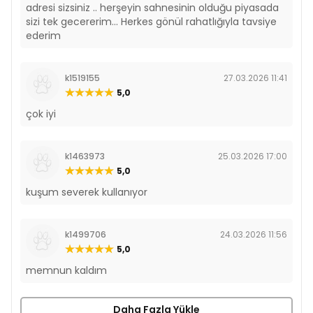
adresi sizsiniz .. herşeyin sahnesinin olduğu piyasada
sizi tek gecererim... Herkes gönül rahatlığıyla tavsiye
ederim
k1519155
27.03.2026 11:41
5,0
çok iyi
k1463973
25.03.2026 17:00
5,0
kuşum severek kullanıyor
k1499706
24.03.2026 11:56
5,0
memnun kaldım
Daha Fazla Yükle