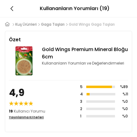
Kullananların Yorumları (19)
Kuş Ürünleri
Gaga Taşları
Gold Wings Gaga Taşları
Özet
Gold Wings Premium Mineral Bloğu
6cm
Kullananların Yorumları ve Değerlendirmeleri
5
%89
4,9
4
%11
3
%0
2
%0
19
Kullanıcı Yorumu
1
%0
Yayınlanma Kriterleri