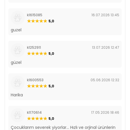
k1615085
16.07.2026 13:45
5,0
guzel
k1252911
13.07.2026 12:47
5,0
güzel
k1600553
05.06.2026 12:32
5,0
Harika
k1170614
17.05.2026 18:46
5,0
Çocuklarım severek yiyorlar... Hızlı ve orjinal ürünlerin