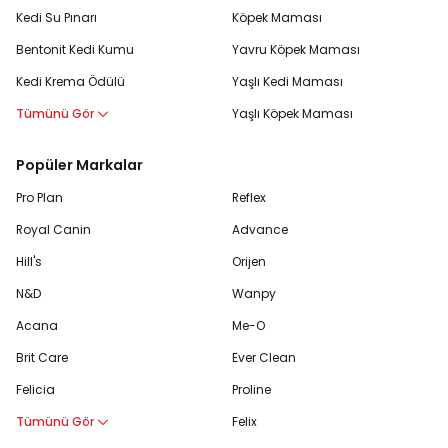
Kedi Su Pınarı
Köpek Maması
Bentonit Kedi Kumu
Yavru Köpek Maması
Kedi Krema Ödülü
Yaşlı Kedi Maması
Tümünü Gör
Yaşlı Köpek Maması
Popüler Markalar
Pro Plan
Reflex
Royal Canin
Advance
Hill's
Orijen
N&D
Wanpy
Acana
Me-O
Brit Care
Ever Clean
Felicia
Proline
Tümünü Gör
Felix