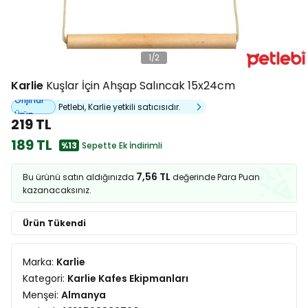
1
/
2
Karlie
Kuşlar İçin Ahşap Salıncak 15x24cm
Orijinal
Petlebi, Karlie yetkili satıcısıdır.
Ürün
219 TL
189 TL
%13
Sepette Ek İndirimli
7,56 TL
Bu ürünü satın aldığınızda
değerinde Para Puan
kazanacaksınız.
Ürün Tükendi
Marka:
Karlie
Kategori:
Karlie Kafes Ekipmanları
Menşei:
Almanya