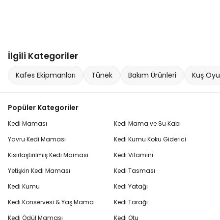
İlgili Kategoriler
Kafes Ekipmanları
Tünek
Bakım Ürünleri
Kuş Oyu
Popüler Kategoriler
Kedi Maması
Kedi Mama ve Su Kabı
Yavru Kedi Maması
Kedi Kumu Koku Giderici
Kısırlaştırılmış Kedi Maması
Kedi Vitamini
Yetişkin Kedi Maması
Kedi Tasması
Kedi Kumu
Kedi Yatağı
Kedi Konservesi & Yaş Mama
Kedi Tarağı
Kedi Ödül Maması
Kedi Otu