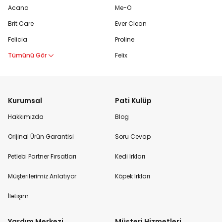
Acana
Me-O
Brit Care
Ever Clean
Felicia
Proline
Tümünü Gör
Felix
Kurumsal
Pati Kulüp
Hakkımızda
Blog
Orijinal Ürün Garantisi
Soru Cevap
Petlebi Partner Fırsatları
Kedi Irkları
Müşterilerimiz Anlatıyor
Köpek Irkları
İletişim
Yardım Merkezi
Müşteri Hizmetleri