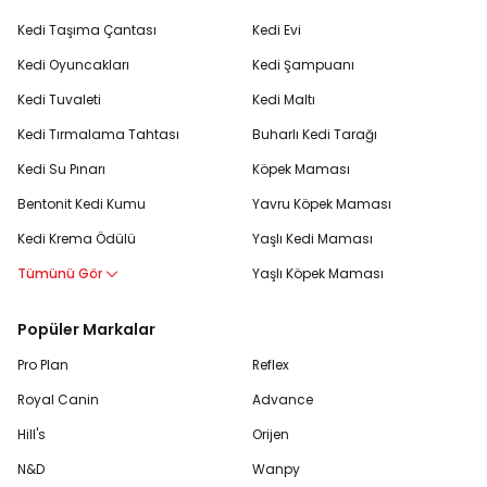
Kedi Taşıma Çantası
Kedi Evi
Kedi Oyuncakları
Kedi Şampuanı
Kedi Tuvaleti
Kedi Maltı
Kedi Tırmalama Tahtası
Buharlı Kedi Tarağı
Kedi Su Pınarı
Köpek Maması
Bentonit Kedi Kumu
Yavru Köpek Maması
Kedi Krema Ödülü
Yaşlı Kedi Maması
Tümünü Gör
Yaşlı Köpek Maması
Popüler Markalar
Pro Plan
Reflex
Royal Canin
Advance
Hill's
Orijen
N&D
Wanpy