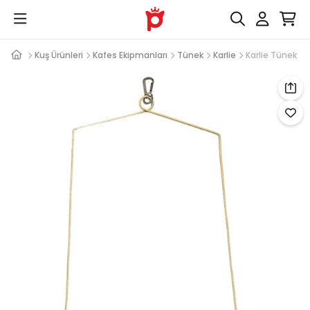
Kuş Ürünleri
Kafes Ekipmanları
Tünek
Karlie
Karlie Tünek