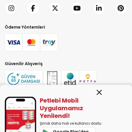
Ödeme Yöntemleri
Güvenilir Alışveriş
Petlebi Mobil
PETLEBİ EVCİL HAYVAN ÜRÜNLERİ PAZ. SAN. TİC. LTD. ŞTİ. Alaşarköy Mah.
Uygulamamız
1. Alaşar Cad. No: 9 Osmangazi/Bursa
Yenilendi!
7290599225 vergi numarasıyla Uludağ Vergi Dairesi'ne bağlıdır.
Şimdi daha hızlı ve kullanıcı dostu
Google Play'den