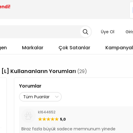
endi!
Üye Ol
Gir
gen
Markalar
Çok Satanlar
Kampanyal
 [L] Kullananların Yorumları
(29)
Yorumlar
k1644652
5,0
Biraz fazla büyük sadece memnunum yinede