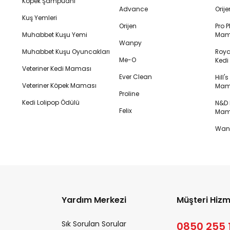
Köpek Şampuanı
Advance
Orij
Kuş Yemleri
Orijen
Pro P
Muhabbet Kuşu Yemi
Mam
Wanpy
Muhabbet Kuşu Oyuncakları
Royal
Me-O
Ked
Veteriner Kedi Maması
Ever Clean
Hill'
Veteriner Köpek Maması
Mam
Proline
Kedi Lolipop Ödülü
N&D K
Felix
Mam
Wanp
Yardım Merkezi
Müşteri Hizm
Sık Sorulan Sorular
0850 255 