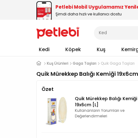
Petlebi Mobil Uygulamamız Yenil
Şimdi daha hızlı ve kullanıcı dostu
Kedi
Köpek
Kuş
Kemir
Kuş Ürünleri
Gaga Taşları
Quik Gaga Taşları
Quik Mürekkep Balığı Kemiği 19x6cm
Özet
Quik Mürekkep Balığı Kemiği
19x6cm [L]
Kullananların Yorumları ve
Değerlendirmeleri