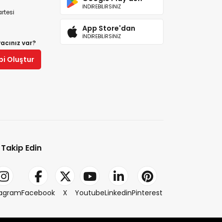
İNDİREBİLİRSİNİZ
rtesi
App Store'dan
İNDİREBİLİRSİNİZ
yacınız var?
bi Oluştur
i Takip Edin
tagram
Facebook
X
Youtube
Linkedin
Pinterest