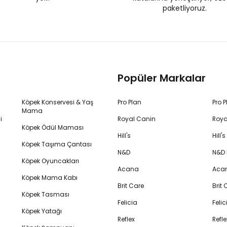
paketliyoruz.
Popüler Markalar
Köpek Konservesi & Yaş
Pro Plan
Pro 
Mama
i
Royal Canin
Roya
Köpek Ödül Maması
Hill's
Hill
Köpek Taşıma Çantası
N&D
N&D
Köpek Oyuncakları
Acana
Aca
Köpek Mama Kabı
Brit Care
Brit
Köpek Tasması
Felicia
Feli
Köpek Yatağı
Reflex
Refl