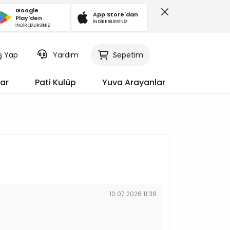
Google
App Store'dan
Play'den
İNDİREBİLİRSİNİZ
İNDİREBİLİRSİNİZ
iş Yap
Sepetim
Yardım
ar
Pati Kulüp
Yuva Arayanlar
10.07.2026 11:38