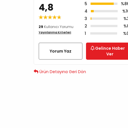
4,8
5
%8
4
%1
3
%
2
%
29
Kullanıcı Yorumu
Yayınlanma Kriterleri
1
%
Gelince Haber
Yorum Yaz
Ver
Ürün Detayına Geri Dön