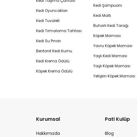
Kedi Taşıma Çantası
Kedi Şampuanı
Kedi Oyuncakları
Kedi Maltı
Kedi Tuvaleti
Buharlı Kedi Tarağı
Kedi Tırmalama Tahtası
Köpek Maması
Kedi Su Pınarı
Yavru Köpek Maması
Bentonit Kedi Kumu
Yaşlı Kedi Maması
Kedi Krema Ödülü
Yaşlı Köpek Maması
Köpek Krema Ödülü
Yetişkin Köpek Maması
Kurumsal
Pati Kulüp
Hakkımızda
Blog