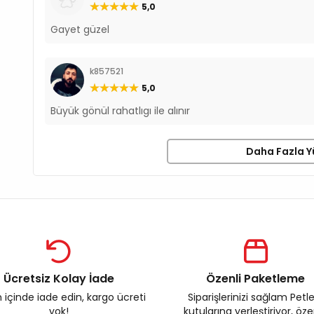
5,0
Gayet güzel
k857521
5,0
Büyük gönül rahatlıgı ile alınır
Daha Fazla Y
Ücretsiz Kolay İade
Özenli Paketleme
 içinde iade edin, kargo ücreti
Siparişlerinizi sağlam Petl
yok!
kutularına yerleştiriyor, öz