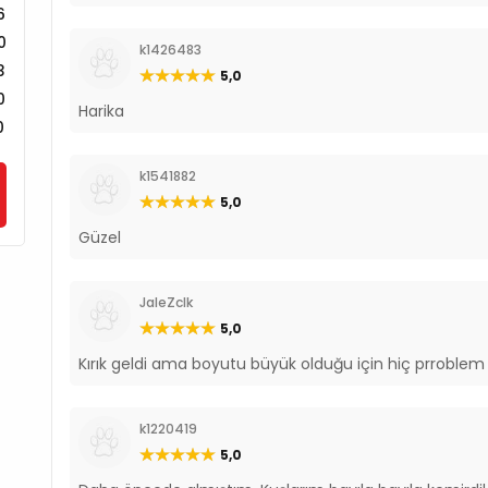
6
0
k1426483
3
5,0
0
Harika
0
k1541882
5,0
Güzel
JaleZclk
5,0
Kırık geldi ama boyutu büyük olduğu için hiç prroblem d
k1220419
5,0