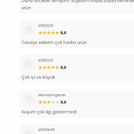
Daha öncede almıştım. Kuşlarım bayıla bayıla kemirdi
ürün
k1193223
5,0
Tavsiye ederim çok harika ürün
k1193223
5,0
Çok iyi ve büyük
MerveEmgener
3,0
Kuşum çok ilgi göstermedi
k1051646