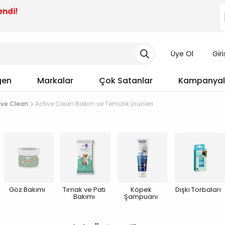
endi!
Üye Ol
Gir
gen
Markalar
Çok Satanlar
Kampanyal
ive Clean
Active Clean Bakım ve Temizlik Ürünleri
Göz Bakımı
Tırnak ve Pati
Köpek
Dışkı Torbaları
Bakımı
Şampuanı