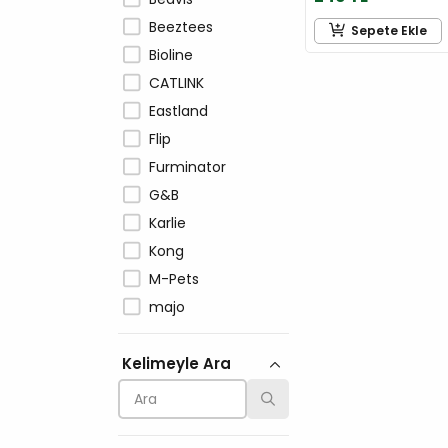
Beeztees
Sepete Ekle
Bioline
CATLINK
Eastland
Flip
Furminator
G&B
Karlie
Kong
M-Pets
majo
Moser
Kelimeyle Ara
Mp Bergamo
Patiguard
Pawise
Petlebi