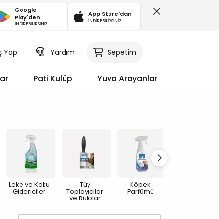
Google
App Store'dan
Play'den
İNDİREBİLİRSİNİZ
İNDİREBİLİRSİNİZ
iş Yap
Sepetim
Yardım
ar
Pati Kulüp
Yuva Arayanlar
Leke ve Koku
Tüy
Köpek
Kulak Bakımı
Gidericiler
Toplayıcılar
Parfümü
ve Rulolar