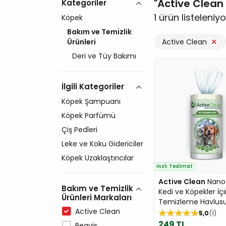
Active Clean 
Kategoriler
1 ürün listeleniyo
Köpek
Bakım ve Temizlik
Ürünleri
Active Clean
Deri ve Tüy Bakımı
İlgili Kategoriler
Köpek Şampuanı
Köpek Parfümü
Çiş Pedleri
Leke ve Koku Gidericiler
Köpek Uzaklaştırıcılar
Hızlı Teslimat
Active Clean
Nano
Bakım ve Temizlik
Kedi ve Köpekler İç
Ürünleri Markaları
Temizleme Havlusu 
Active Clean
5,0
1
249 TL
Beavis