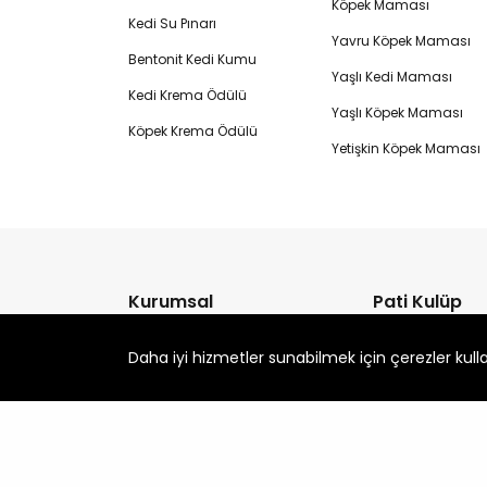
Köpek Maması
Kedi Su Pınarı
Yavru Köpek Maması
Bentonit Kedi Kumu
Yaşlı Kedi Maması
Kedi Krema Ödülü
Yaşlı Köpek Maması
Köpek Krema Ödülü
Yetişkin Köpek Maması
Kurumsal
Pati Kulüp
Hakkımızda
Blog
Daha iyi hizmetler sunabilmek için çerezler kull
Orijinal Ürün Garantisi
Soru Cevap
Petlebi Partner Fırsatları
Kedi Irkları
Müşterilerimiz Anlatıyor
Köpek Irkları