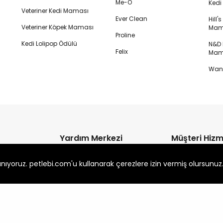
Me-O
Ked
Veteriner Kedi Maması
Ever Clean
Hill'
Veteriner Köpek Maması
Mam
Proline
Kedi Lolipop Ödülü
N&D K
Felix
Mam
Wanp
Yardım Merkezi
Müşteri Hizm
Sık Sorulan Sorular
0850 255 
anıyoruz. petlebi.com'u kullanarak çerezlere izin vermiş olursunuz
Pazartesi - Cuma
Mesafeli Satış Sözleşmesi
09:00 - 18:00
Teslimat Koşulları
Yardıma mı ihti
Garanti ve İade Süreci