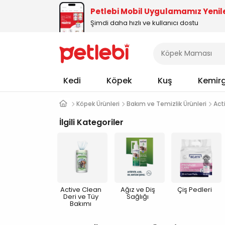
Petlebi Mobil Uygulamamız Yenil
Şimdi daha hızlı ve kullanıcı dostu
Kedi
Köpek
Kuş
Kemir
Köpek Ürünleri
Bakım ve Temizlik Ürünleri
Act
İlgili Kategoriler
Active Clean
Ağız ve Diş
Çiş Pedleri
Deri ve Tüy
Sağlığı
Bakımı