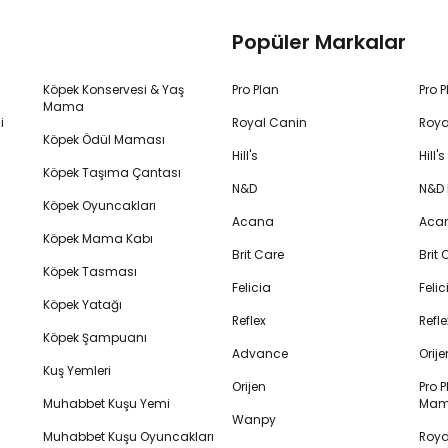
Popüler Markalar
Köpek Konservesi & Yaş
Pro Plan
Pro 
Mama
i
Royal Canin
Roya
Köpek Ödül Maması
Hill's
Hill
Köpek Taşıma Çantası
N&D
N&D
Köpek Oyuncakları
Acana
Aca
Köpek Mama Kabı
Brit Care
Brit
Köpek Tasması
Felicia
Feli
Köpek Yatağı
Reflex
Refl
Köpek Şampuanı
Advance
Orij
Kuş Yemleri
Orijen
Pro P
Muhabbet Kuşu Yemi
Mam
Wanpy
Muhabbet Kuşu Oyuncakları
Royal