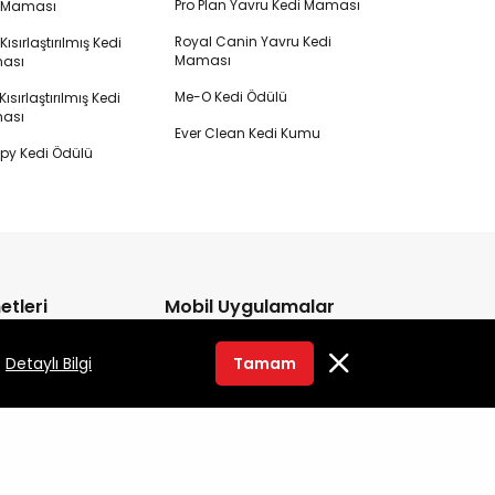
Pro Plan Yavru Kedi Maması
i Maması
Royal Canin Yavru Kedi
s Kısırlaştırılmış Kedi
Maması
ası
Me-O Kedi Ödülü
ısırlaştırılmış Kedi
ası
Ever Clean Kedi Kumu
y Kedi Ödülü
etleri
Mobil Uygulamalar
10 01
.
Detaylı Bilgi
Tamam
Google Play'den
İNDİREBİLİRSİNİZ
rtesi
App Store'dan
İNDİREBİLİRSİNİZ
yacınız var?