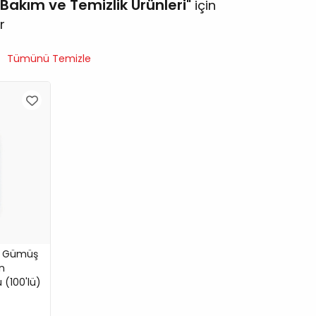
Bakım ve Temizlik Ürünleri
için
r
Tümünü Temizle
 Gümüş
in
(100'lü)