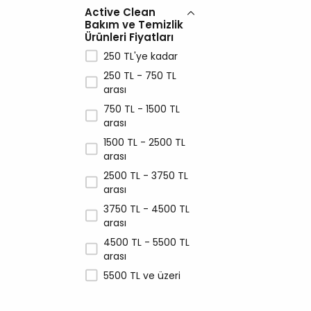
Active Clean
Pro Plan
Bakım ve Temizlik
Ürünleri Fiyatları
ProChoice
250 TL'ye kadar
Reflex
250 TL - 750 TL
Relax
arası
Resteril
750 TL - 1500 TL
Rimba
arası
Simple Solution
1500 TL - 2500 TL
Supreme Dog
arası
True Iconic
2500 TL - 3750 TL
arası
Vet's Plus
3750 TL - 4500 TL
VetSmell
arası
Veturel
4500 TL - 5500 TL
arası
5500 TL ve üzeri