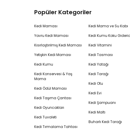
Popüler Kategoriler
Kedi Maması
Kedi Mama ve Su Kabı
Yavru Kedi Maması
Kedi Kumu Koku Gideric
Kısırlaştırılmış Kedi Maması
Kedi Vitamini
Yetişkin Kedi Maması
Kedi Tasması
Kedi Kumu
Kedi Yatağı
Kedi Konservesi & Yaş
Kedi Tarağı
Mama
Kedi Otu
Kedi Ödül Maması
Kedi Evi
Kedi Taşıma Çantası
Kedi Şampuanı
Kedi Oyuncakları
Kedi Maltı
Kedi Tuvaleti
Buharlı Kedi Tarağı
Kedi Tırmalama Tahtası