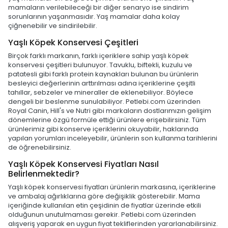
mamaların verilebileceği bir diğer senaryo ise sindirim
sorunlarının yaşanmasıdır. Yaş mamalar daha kolay
çiğnenebilir ve sindirilebilir.
Yaşlı Köpek Konservesi Çeşitleri
Birçok farklı markanın, farklı içeriklere sahip yaşlı köpek
konservesi çeşitleri bulunuyor. Tavuklu, biftekli, kuzulu ve
patatesli gibi farklı protein kaynakları bulunan bu ürünlerin
besleyici değerlerinin arttırılması adına içeriklerine çeşitli
tahıllar, sebzeler ve mineraller de eklenebiliyor. Böylece
dengeli bir beslenme sunulabiliyor. Petlebi.com üzerinden
Royal Canin, Hill's ve Nutri gibi markaların dostlarımızın gelişim
dönemlerine özgü formüle ettiği ürünlere erişebilirsiniz. Tüm
ürünlerimiz gibi konserve içeriklerini okuyabilir, haklarında
yapılan yorumları inceleyebilir, ürünlerin son kullanma tarihlerini
de öğrenebilirsiniz.
Yaşlı Köpek Konservesi Fiyatları Nasıl
Belirlenmektedir?
Yaşlı köpek konservesi fiyatları ürünlerin markasına, içeriklerine
ve ambalaj ağırlıklarına göre değişiklik gösterebilir. Mama
içeriğinde kullanılan etin çeşidinin de fiyatlar üzerinde etkili
olduğunun unutulmaması gerekir. Petlebi.com üzerinden
alışveriş yaparak en uygun fiyat tekliflerinden yararlanabilirsiniz.