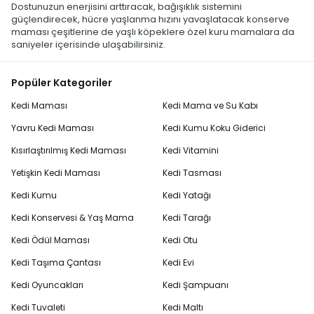
Dostunuzun enerjisini arttıracak, bağışıklık sistemini
güçlendirecek, hücre yaşlanma hızını yavaşlatacak konserve
maması çeşitlerine de yaşlı köpeklere özel kuru mamalara da
saniyeler içerisinde ulaşabilirsiniz.
Popüler Kategoriler
Kedi Maması
Kedi Mama ve Su Kabı
Yavru Kedi Maması
Kedi Kumu Koku Giderici
Kısırlaştırılmış Kedi Maması
Kedi Vitamini
Yetişkin Kedi Maması
Kedi Tasması
Kedi Kumu
Kedi Yatağı
Kedi Konservesi & Yaş Mama
Kedi Tarağı
Kedi Ödül Maması
Kedi Otu
Kedi Taşıma Çantası
Kedi Evi
Kedi Oyuncakları
Kedi Şampuanı
Kedi Tuvaleti
Kedi Maltı