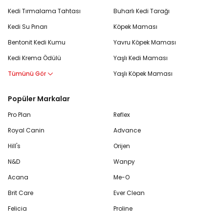
Kedi Tırmalama Tahtası
Buharlı Kedi Tarağı
Kedi Su Pınarı
Köpek Maması
Bentonit Kedi Kumu
Yavru Köpek Maması
Kedi Krema Ödülü
Yaşlı Kedi Maması
Tümünü Gör
Yaşlı Köpek Maması
Popüler Markalar
Pro Plan
Reflex
Royal Canin
Advance
Hill's
Orijen
N&D
Wanpy
Acana
Me-O
Brit Care
Ever Clean
Felicia
Proline