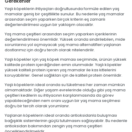
Gerekenler
Yaşlı köpeklerin ihtiyaçları doğrultusunda formüle edilen yaş
mamalar geniş bir çeşitlilikte sunulur. Bu nedenle yaş mamalar
arasından seçim yaparken birçok kriterin eş zamanlı
değerlendirilmesi uygun bir yaklaşım olacaktır.
Yaş mama çeşitleri arasından seçim yaparken içeriklerinin
değerlendirilmesi önemlidir. Yüksek oranda sindirilebilen, mide
sorunlarına yol açmayacak yaş mama alternatifleri yaşlanan
dostlarımız için doğru tercih olarak nitelendirilir.
Yaşlı köpekler için yaş köpek maması seçiminde, ürünün yüksek
kalitede protein içerdiğinden emin olunmalıdır. Yaşlı köpekler
yüksek kaliteli protein içeren yaş mamalar ile kas kitlelerini
koruyabilirler. Genel sağlıkları için de kaliteli protein önemlidir.
Yaşlı köpeklerin ideal oranda su tüketmesi her zaman mümkün
olmamaktadır. Diğer yaşam evrelerinde olduğu gibi yaş mama
çeşitleri kedilerin su ihtiyacının karşılanmasında da görev
yapabileceğinden nem oranı uygun bir yaş mama seçilmesi
doğru bir tercih olarak yorumlanır.
Yaşlanan köpeklerin ideal oranda antioksidanla buluşması
bağışıklık sistemlerinin güçlü tutulmasını sağlayabilir. Bu nedenle
antioksidan bakımından zengin yaş mama çeşitleri
önceliklendirilmelidir.