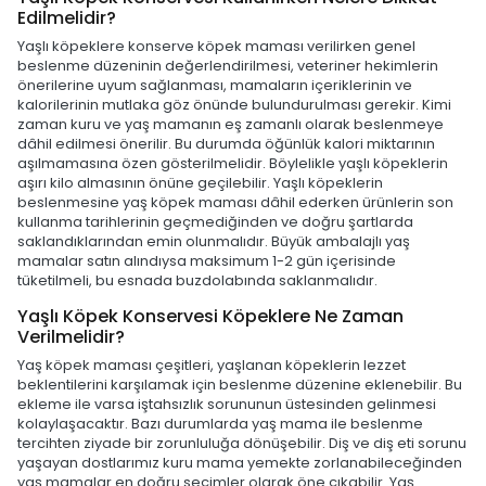
Edilmelidir?
Yaşlı köpeklere konserve köpek maması verilirken genel
beslenme düzeninin değerlendirilmesi, veteriner hekimlerin
önerilerine uyum sağlanması, mamaların içeriklerinin ve
kalorilerinin mutlaka göz önünde bulundurulması gerekir. Kimi
zaman kuru ve yaş mamanın eş zamanlı olarak beslenmeye
dâhil edilmesi önerilir. Bu durumda öğünlük kalori miktarının
aşılmamasına özen gösterilmelidir. Böylelikle yaşlı köpeklerin
aşırı kilo almasının önüne geçilebilir. Yaşlı köpeklerin
beslenmesine yaş köpek maması dâhil ederken ürünlerin son
kullanma tarihlerinin geçmediğinden ve doğru şartlarda
saklandıklarından emin olunmalıdır. Büyük ambalajlı yaş
mamalar satın alındıysa maksimum 1-2 gün içerisinde
tüketilmeli, bu esnada buzdolabında saklanmalıdır.
Yaşlı Köpek Konservesi Köpeklere Ne Zaman
Verilmelidir?
Yaş köpek maması çeşitleri, yaşlanan köpeklerin lezzet
beklentilerini karşılamak için beslenme düzenine eklenebilir. Bu
ekleme ile varsa iştahsızlık sorununun üstesinden gelinmesi
kolaylaşacaktır. Bazı durumlarda yaş mama ile beslenme
tercihten ziyade bir zorunluluğa dönüşebilir. Diş ve diş eti sorunu
yaşayan dostlarımız kuru mama yemekte zorlanabileceğinden
yaş mamalar en doğru seçimler olarak öne çıkabilir. Yaş