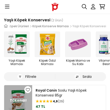
Yaşlı Köpek Konservesi
(2 Ürün)
Köpek Ürünleri
Köpek Konserve Maması
Yaşlı Köpek Konservesi
Yaşlı Köpek
Köpek Ödül
Köpek Mama ve
Vitamin
Maması
Maması
Su Kabı
Besin
Filtrele
Sırala
Royal Canin
Soslu Yaşlı Köpek
Konservesi 85gr
4,9
29
47 TL