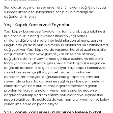
Son olarak yaş mama seçerken ürünün eklem sağlığına fayda
sunmak üzere özel bileşenlere sahip olup olmadığı da
değerlendirilmelidir.
Yaşlı Köpek Konservesi Faydaları
Yaşlı köpek konservesi faydalarının tam olarak yaşanabilmesi
için dostunuzun hangi evreden itibaren yaşlı olarak
sınıflandırdığı bilgisini veteriner hekimlerden almanız gerekir.
Küçük, orta ya da büyük ırka mensup olanlarda bu sınıflandırma
değişebiliyor. Yaşlı köpeklerde yaşanan hareket azalması, kilo
artışı, metabolizma yavaşlaması, kas kitlesinde azalma,
bağışıklık sisteminin zayıflaması, görüşte azalma ve nörolojik
fonksiyonların zayıflaması gibi spesifik farklılaşmalar uygun ve
doğru bir beslenme ile geriletilebiliyor. Yaşlı köpek konserveleri
sundukları lezzet çeşitliliği, yüksek protein oranları ve
dostlarımızın ihtiyaçları doğrultusunda geliştirilen formüller
sayesinde onların bu dönemi en sağlıklı şekilde geçirmelerini
kolaylaştırıyor. Bazı durumlarda dişlerde meydana gelen
problemler kuru mamaların yenememesine, bu nedenle
doğrudan yutulup sindirim sistemi sorunlarına yol açılmasına
neden olabiliyor. Bu noktada da yaş mamalar kıvamları ve kolay
yenebilmeleri ile ön plana çıkıyor.
Yaşlı Köpek Konservesi Kullanırken Nelere Dikkat