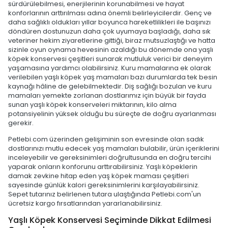
sürdürülebilmesi, enerjilerinin korunabilmesi ve hayat
konforlarının arttırılması adına önemli belirleyicilerdir. Genç ve
daha sağlıklı oldukları yıllar boyunca hareketlilikleri ile başınızı
döndüren dostunuzun daha çok uyumaya başladığı, daha sık
veteriner hekim ziyaretlerine gittiği, biraz mutsuzlaştığı ve hatta
sizinle oyun oynama hevesinin azaldığı bu dönemde ona yaşlı
köpek konservesi çeşitleri sunarak mutluluk verici bir deneyim
yaşamasına yardımcı olabilirsiniz. Kuru mamalarına ek olarak
verilebilen yaşlı köpek yaş mamaları bazı durumlarda tek besin
kaynağı hâline de gelebilmektedir. Diş sağlığı bozulan ve kuru
mamaları yemekte zorlanan dostlarımız için büyük bir fayda
sunan yaşlı köpek konserveleri miktarının, kilo alma
potansiyelinin yüksek olduğu bu süreçte de doğru ayarlanması
gerekir.
Petlebi.com üzerinden gelişiminin son evresinde olan sadık
dostlarınızı mutlu edecek yaş mamaları bulabilir, ürün içeriklerini
inceleyebilir ve gereksinimleri doğrultusunda en doğru tercihi
yaparak onların konforunu arttırabilirsiniz. Yaşlı köpeklerin
damak zevkine hitap eden yaş köpek maması çeşitleri
sayesinde günlük kalori gereksinimlerini karşılayabilirsiniz.
Sepet tutarınız belirlenen tutara ulaştığında Petlebi.com'un
ücretsiz kargo fırsatlarından yararlanabilirsiniz.
Yaşlı Köpek Konservesi Seçiminde Dikkat Edilmesi