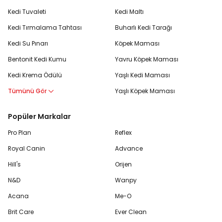
Kedi Tuvaleti
Kedi Maltı
Kedi Tırmalama Tahtası
Buharlı Kedi Tarağı
Kedi Su Pınarı
Köpek Maması
Bentonit Kedi Kumu
Yavru Köpek Maması
Kedi Krema Ödülü
Yaşlı Kedi Maması
Tümünü Gör
Yaşlı Köpek Maması
Popüler Markalar
Pro Plan
Reflex
Royal Canin
Advance
Hill's
Orijen
N&D
Wanpy
Acana
Me-O
Brit Care
Ever Clean