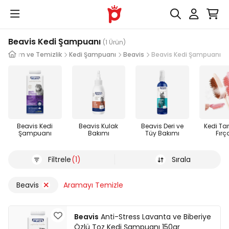
Beavis Kedi Şampuanı
(1 Ürün)
Bakım ve Temizlik
Kedi Şampuanı
Beavis
Beavis Kedi Şampuanı
Beavis Kedi
Beavis Kulak
Beavis Deri ve
Kedi Ta
Şampuanı
Bakımı
Tüy Bakımı
Fırç
Filtrele
(1)
Sırala
Beavis
Aramayı Temizle
Beavis
Anti-Stress Lavanta ve Biberiye
Özlü Toz Kedi Şampuanı 150gr