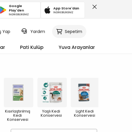
Google
App Store'dan
Play'den
İNDİREBİLİRSİNİZ
İNDİREBİLİRSİNİZ
iş Yap
Sepetim
Yardım
ar
Pati Kulüp
Yuva Arayanlar
Kısırlaştırılmış
Yaşlı Kedi
Light Kedi
Kedi
Konservesi
Konservesi
Konservesi