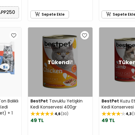
APP250
Sepete Ekle
Sepete Ekl
n Balıklı
BestPet
Tavuklu Yetişkin
BestPet
Kuzu Etl
Kedi
Kedi Konservesi 400gr
Kedi Konservesi
t) + 1
4,6
30
4,3
49 TL
49 TL