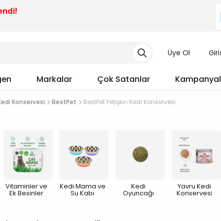
endi!
Üye Ol
Gir
gen
Markalar
Çok Satanlar
Kampanyal
Kedi Konservesi
BestPet
BestPet Yetişkin Kedi Konservesi
Vitaminler ve
Kedi Mama ve
Kedi
Yavru Kedi
Ek Besinler
Su Kabı
Oyuncağı
Konservesi