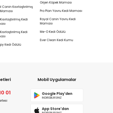
Orijen Köpek Maması
 Canin Kısırlaştırılmış
Pro Plan Yavru Kedi Maması
i Maması
Royal Canin Yavru Kedi
s Kısırlaştırılmış Kedi
Maması
ası
Me-O Kedi Ödülü
ısırlaştırılmış Kedi
ası
Ever Clean Kedi Kumu
y Kedi Ödülü
etleri
Mobil Uygulamalar
10 01
Google Play'den
İNDİREBİLİRSİNİZ
rtesi
App Store'dan
İNDİREBİLİRSİNİZ