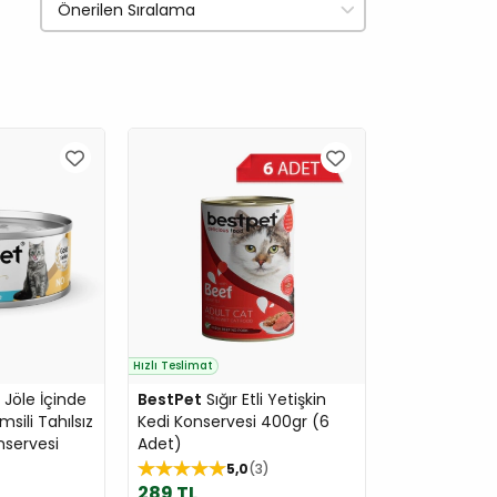
Hızlı Teslimat
Jöle İçinde
BestPet
Sığır Etli Yetişkin
msili Tahılsız
Kedi Konservesi 400gr (6
nservesi
Adet)
5,0
3
289 TL