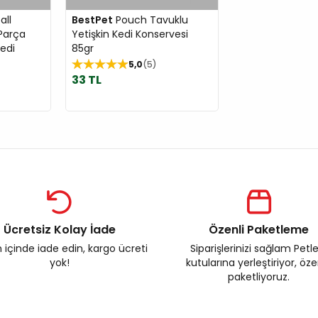
all
BestPet
Pouch Tavuklu
 Parça
Yetişkin Kedi Konservesi
Kedi
85gr
5,0
5
33 TL
Ücretsiz Kolay İade
Özenli Paketleme
 içinde iade edin, kargo ücreti
Siparişlerinizi sağlam Petl
yok!
kutularına yerleştiriyor, öz
paketliyoruz.