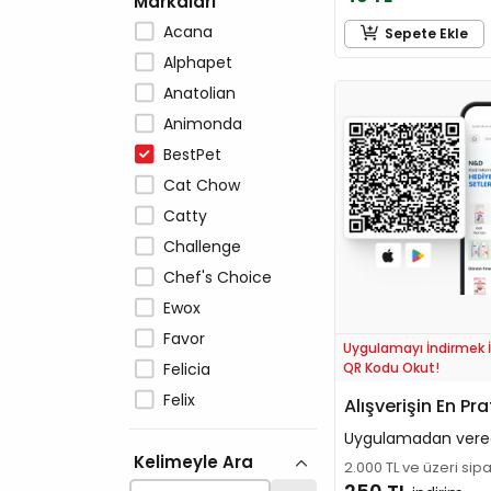
Markaları
Acana
Sepete Ekle
Alphapet
Anatolian
Animonda
BestPet
Cat Chow
Catty
Challenge
Chef's Choice
Ewox
Favor
Uygulamayı İndirmek İ
QR Kodu Okut!
Felicia
Felix
Alışverişin En Pra
GimCat
Uygulamadan vere
Kelimeyle Ara
Gourmet
2.000 TL ve üzeri sip