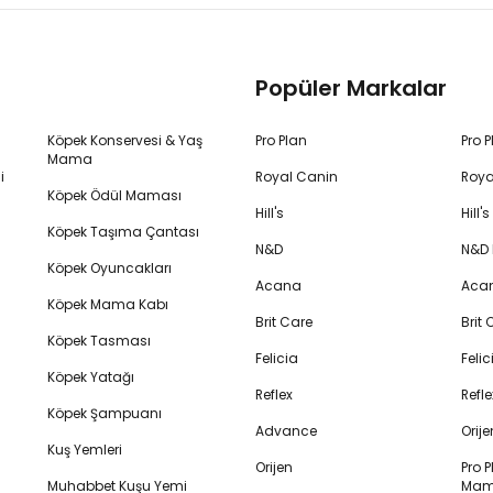
Popüler Markalar
Köpek Konservesi & Yaş
Pro Plan
Pro 
Mama
i
Royal Canin
Roya
Köpek Ödül Maması
Hill's
Hill
Köpek Taşıma Çantası
N&D
N&D
Köpek Oyuncakları
Acana
Aca
Köpek Mama Kabı
Brit Care
Brit
Köpek Tasması
Felicia
Feli
Köpek Yatağı
Reflex
Refl
Köpek Şampuanı
Advance
Orij
Kuş Yemleri
Orijen
Pro P
Muhabbet Kuşu Yemi
Mam