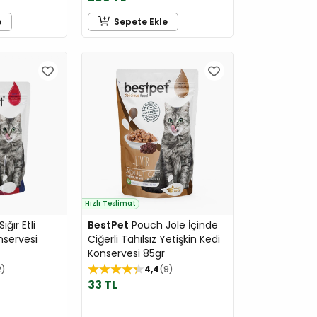
e
Sepete Ekle
Hızlı Teslimat
ğır Etli
BestPet
Pouch Jöle İçinde
nservesi
Ciğerli Tahılsız Yetişkin Kedi
Konservesi 85gr
2
4,4
9
33 TL