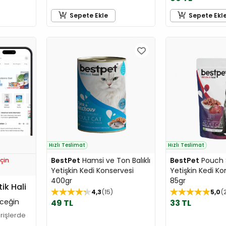
Sepete Ekle
Sepete Ekl
Hızlı Teslimat
Hızlı Teslimat
BestPet
Hamsi ve Ton Balıklı
BestPet
Pouch Sı
çin
Yetişkin Kedi Konservesi
Yetişkin Kedi Ko
400gr
85gr
tik Hali
4,3
15
5,0
ceğin
49 TL
33 TL
arişlerde