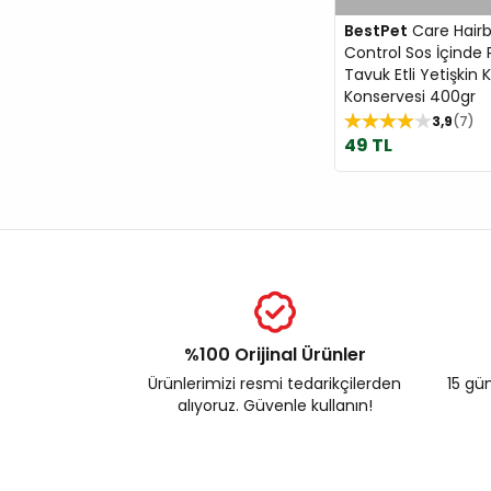
BestPet
Care Hairb
Control Sos İçinde
Tavuk Etli Yetişkin 
Konservesi 400gr
3,9
7
49 TL
%100 Orijinal Ürünler
Ürünlerimizi resmi tedarikçilerden
15 gün
alıyoruz. Güvenle kullanın!