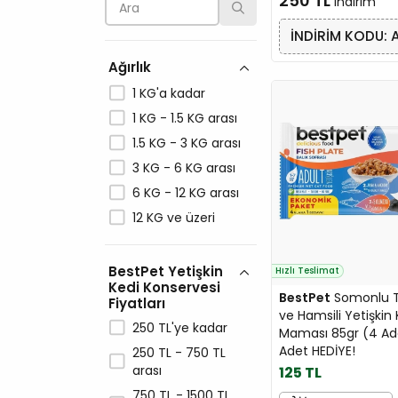
250 TL
Happy Cat
indirim
Hill's
İNDİRİM KODU: 
Jazzy
Ağırlık
Jungle
1 KG'a kadar
LaVital
1 KG - 1.5 KG arası
Me-O
1.5 KG - 3 KG arası
Miamor
3 KG - 6 KG arası
Molly
6 KG - 12 KG arası
N&D
12 KG ve üzeri
Natura
Nutri
BestPet Yetişkin
Hızlı Teslimat
Petlebi
Kedi Konservesi
BestPet
Somonlu To
Plaisir
Fiyatları
ve Hamsili Yetişkin 
PLATINUM
250 TL'ye kadar
Maması 85gr (4 Ade
Pro Plan
Adet HEDİYE!
250 TL - 750 TL
arası
125 TL
ProChoice
750 TL - 1500 TL