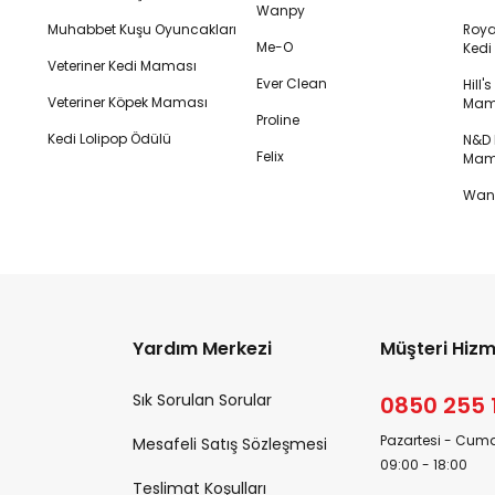
Wanpy
Muhabbet Kuşu Oyuncakları
Royal
Me-O
Ked
Veteriner Kedi Maması
Ever Clean
Hill'
Veteriner Köpek Maması
Mam
Proline
Kedi Lolipop Ödülü
N&D K
Felix
Mam
Wanp
Yardım Merkezi
Müşteri Hizm
Sık Sorulan Sorular
0850 255 
Pazartesi - Cuma
Mesafeli Satış Sözleşmesi
09:00 - 18:00
Teslimat Koşulları