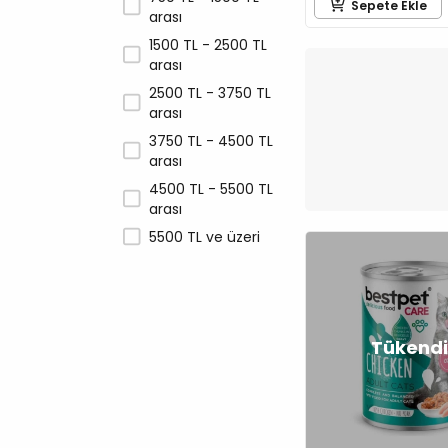
Proline
Sepete Ekle
arası
Quik
1500 TL - 2500 TL
Reflex
arası
Rimba
2500 TL - 3750 TL
Royal Canin
arası
Schesir
3750 TL - 4500 TL
arası
Sheba
4500 TL - 5500 TL
SmartHeart
arası
Supreme Cat
5500 TL ve üzeri
Tomi
Unique
Vet's Plus
Voskes
Wanpy
Whiskas