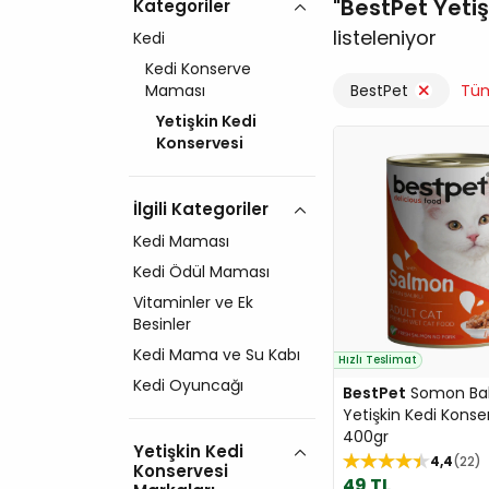
BestPet Yetiş
Kategoriler
listeleniyor
Kedi
Kedi Konserve
Maması
BestPet
Tüm
Yetişkin Kedi
Konservesi
İlgili Kategoriler
Kedi Maması
Kedi Ödül Maması
Vitaminler ve Ek
Besinler
Kedi Mama ve Su Kabı
Hızlı Teslimat
Kedi Oyuncağı
BestPet
Somon Balı
Yetişkin Kedi Konse
400gr
Yetişkin Kedi
4,4
22
Konservesi
49 TL