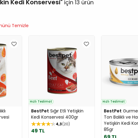
kin Kedi Konservesi
için 13 ürün
ünü Temizle
Hızlı Teslimat
Hızlı Teslimat
klı
BestPet
Sığır Etli Yetişkin
BestPet
Gurme 
rvesi
Kedi Konservesi 400gr
Ton Balıklı ve Ha
Yetişkin Kedi Ko
4,3
20
85gr
49 TL
69 TL