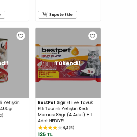
e
Sepete Ekle
i Yetişkin
BestPet
Sığır Etli ve Tavuk
 400gr
Etli Taurinli Yetişkin Kedi
Maması 85gr (4 Adet) + 1
12
Adet HEDİYE!
4,2
5
125 TL