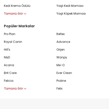
Kedi Krema Ödülü
Yaşlı Kedi Maması
Tümünü Gör
Yaşlı Köpek Maması
Popüler Markalar
Pro Plan
Reflex
Royal Canin
Advance
Hill's
Orijen
N&D
Wanpy
Acana
Me-O
Brit Care
Ever Clean
Felicia
Proline
Tümünü Gör
Felix