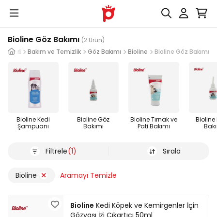
Bioline Göz Bakımı
(2 Ürün)
Ürünleri
Bakım ve Temizlik
Göz Bakımı
Bioline
Bioline Göz Bakımı
Bioline Kedi
Bioline Göz
Bioline Tırnak ve
Bioline
Şampuanı
Bakımı
Pati Bakımı
Bak
Filtrele
(1)
Sırala
Bioline
Aramayı Temizle
Bioline
Kedi Köpek ve Kemirgenler İçin
Gözyaşı İzi Çıkartıcı 50ml