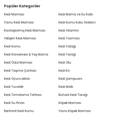
Popüler Kategoriler
Kedi Maması
Kedi Mama ve Su Kabı
Yavru Kedi Maması
Kedi Kumu Koku Giderici
Kısırlaştırılmış Kedi Maması
Kedi Vitamini
Yetişkin Kedi Maması
Kedi Tasması
Kedi Kumu
Kedi Yatağı
Kedi Konservesi & Yaş Mama
Kedi Tarağı
Kedi Ödül Maması
Kedi Otu
Kedi Taşıma Çantası
Kedi Evi
Kedi Oyuncakları
Kedi Şampuanı
Kedi Tuvaleti
Kedi Maltı
Kedi Tırmalama Tahtası
Buharlı Kedi Tarağı
Kedi Su Pınarı
Köpek Maması
Bentonit Kedi Kumu
Yavru Köpek Maması