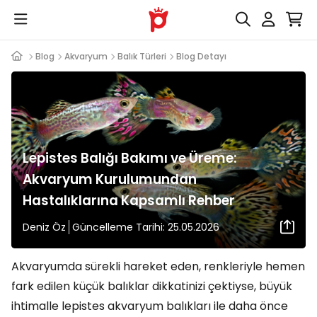
Blog
Akvaryum
Balık Türleri
Blog Detayı
Lepistes Balığı Bakımı ve Üreme:
Akvaryum Kurulumundan
Hastalıklarına Kapsamlı Rehber
Deniz Öz
Güncelleme Tarihi: 25.05.2026
Akvaryumda sürekli hareket eden, renkleriyle hemen
fark edilen küçük balıklar dikkatinizi çektiyse, büyük
ihtimalle lepistes akvaryum balıkları ile daha önce