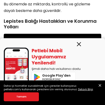
Bu dönemde az miktarda, kontrollü ve gözleme
dayalı besleme daha güvenlidir.
Lepistes Balığı Hastalıkları ve Korunma
Yolları
Petlebi Mobil
Uygulamamız
Yenilendi!
Şimdi daha hızlı ve kullanıcı dostu
Google Play'den
İNDİREBİLİRSİNİZ
Daha iyi hizmetler sunabilmek için çerezler kullanıyoruz.
App Store'dan
petlebi.com'u kullanarak çerezlere izin vermiş olursunuz.
Detaylı Bilgi
İNDİREBİLİRSİNİZ
Evde Bakılabilecek Akvaryum Balıkları: Türler, Bakım ve Uyumluluk Rehberi
Evde bakılabilecek akvaryum balıkları, tatlı su ve deniz suyu türleri, bakım ipuçları, beslenme ve uyumluluk önerileriyle bu rehberde.
Tamam