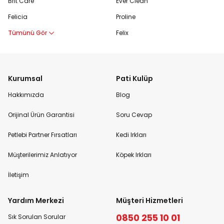
Brit Care
Ever Clean
Felicia
Proline
Tümünü Gör
Felix
Kurumsal
Pati Kulüp
Hakkımızda
Blog
Orijinal Ürün Garantisi
Soru Cevap
Petlebi Partner Fırsatları
Kedi Irkları
Müşterilerimiz Anlatıyor
Köpek Irkları
İletişim
Yardım Merkezi
Müşteri Hizmetleri
0850 255 10 01
Sık Sorulan Sorular