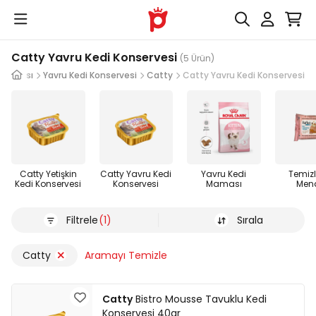
Catty Yavru Kedi Konservesi
(5 Ürün)
 Maması
Yavru Kedi Konservesi
Catty
Catty Yavru Kedi Konservesi
Catty Yetişkin
Catty Yavru Kedi
Yavru Kedi
Temiz
Kedi Konservesi
Konservesi
Maması
Mend
Filtrele
(1)
Sırala
Catty
Aramayı Temizle
Catty
Bistro Mousse Tavuklu Kedi
Konservesi 40gr