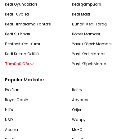
Kedi Oyuncakları
Kedi Şampuanı
Kedi Tuvaleti
Kedi Maltı
Kedi Tırmalama Tahtası
Buharlı Kedi Tarağı
Kedi Su Pınarı
Köpek Maması
Bentonit Kedi Kumu
Yavru Köpek Maması
Kedi Krema Ödülü
Yaşlı Kedi Maması
Tümünü Gör
Yaşlı Köpek Maması
Popüler Markalar
Pro Plan
Reflex
Royal Canin
Advance
Hill's
Orijen
N&D
Wanpy
Acana
Me-O