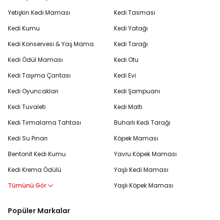
Yetişkin Kedi Maması
Kedi Tasması
Kedi Kumu
Kedi Yatağı
Kedi Konservesi & Yaş Mama
Kedi Tarağı
Kedi Ödül Maması
Kedi Otu
Kedi Taşıma Çantası
Kedi Evi
Kedi Oyuncakları
Kedi Şampuanı
Kedi Tuvaleti
Kedi Maltı
Kedi Tırmalama Tahtası
Buharlı Kedi Tarağı
Kedi Su Pınarı
Köpek Maması
Bentonit Kedi Kumu
Yavru Köpek Maması
Kedi Krema Ödülü
Yaşlı Kedi Maması
Tümünü Gör
Yaşlı Köpek Maması
Popüler Markalar