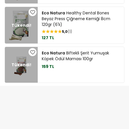
Eco Natura
Healthy Dental Bones
Beyaz Press Çiğneme Kemiği 8cm
120gr (6'lı)
5,0
1
127 TL
Eco Natura
Biftekli Şerit Yumuşak
Köpek Ödül Maması 100gr
159 TL