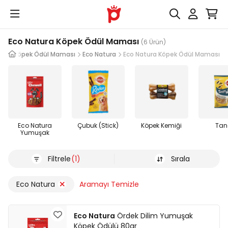
Eco Natura Köpek Ödül Maması
(6 Ürün)
eri
Köpek Ödül Maması
Eco Natura
Eco Natura Köpek Ödül Maması
Eco Natura
Çubuk (Stick)
Köpek Kemiği
Tan
Yumuşak
Filtrele
(1)
Sırala
Eco Natura
Aramayı Temizle
Eco Natura
Ördek Dilim Yumuşak
Köpek Ödülü 80gr