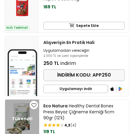
169 TL
Sepete Ekle
Hızlı Teslimat
Alışverişin En Pratik Hali
Uygulamadan vereceğin
2.000 TL ve üzeri siparişlerde
250 TL
indirim
İNDİRİM KODU: APP250
Uygulamayı indir
Eco Natura
Healthy Dental Bones
Press Beyaz Çiğneme Kemiği 5cm
90gr (12'li)
4,3
4
119 TL