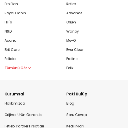
Pro Plan
Reflex
Royal Canin
Advance
Hill's
Orijen
N&D
Wanpy
Acana
Me-O
Brit Care
Ever Clean
Felicia
Proline
Tümünü Gör
Felix
Kurumsal
Pati Kulüp
Hakkımızda
Blog
Orijinal Ürün Garantisi
Soru Cevap
Petlebi Partner Fırsatları
Kedi Irkları