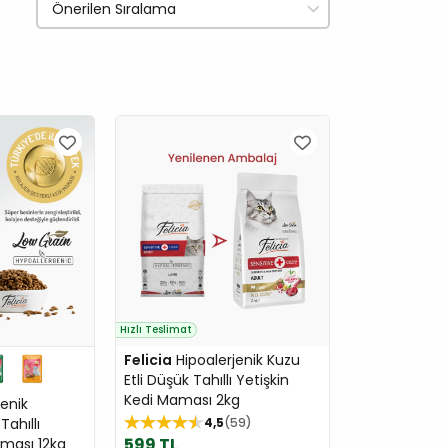
Hızlı Teslimat
Felicia
Hipoalerjenik Kuzu
Etli Düşük Tahıllı Yetişkin
Kedi Maması 2kg
enik
ahıllı
4,5
59
599 TL
aması 12kg