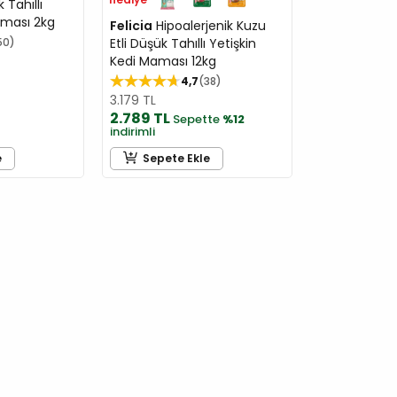
 Tahıllı
aması 2kg
Felicia
Hipoalerjenik Kuzu
50
Etli Düşük Tahıllı Yetişkin
Kedi Maması 12kg
4,7
38
3.179 TL
2.789 TL
Sepette
%12
indirimli
e
Sepete Ekle