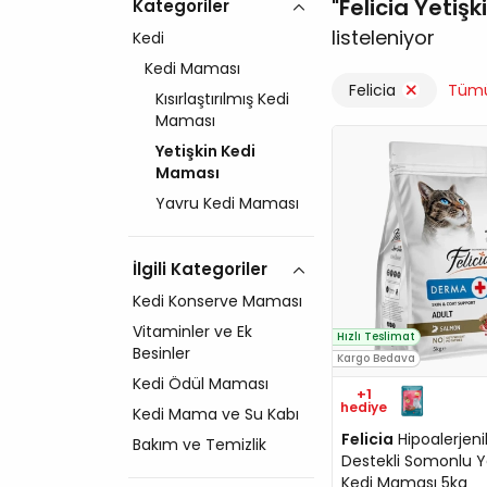
Felicia Yetiş
Kategoriler
listeleniyor
Kedi
Kedi Maması
Felicia
Tümü
Kısırlaştırılmış Kedi
Maması
Yetişkin Kedi
Maması
Yavru Kedi Maması
İlgili Kategoriler
Kedi Konserve Maması
Vitaminler ve Ek
Hızlı Teslimat
Besinler
Kargo Bedava
Kedi Ödül Maması
+1
hediye
Kedi Mama ve Su Kabı
Felicia
Hipoalerjeni
Bakım ve Temizlik
Destekli Somonlu Y
Kedi Maması 5kg