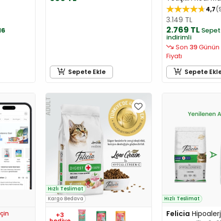
4,7
3.149 TL
2.769 TL
16
Sepet
indirimli
Son
39
Günün 
Fiyatı
Sepete Ekle
Sepete Ekl
Hızlı Teslimat
Kargo Bedava
Hızlı Teslimat
Felicia
Hipoaler
çin
+3
hediye