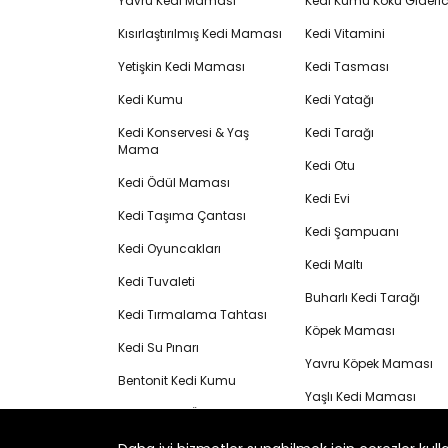
Yavru Kedi Maması
Kedi Kumu Koku Gideric
Kısırlaştırılmış Kedi Maması
Kedi Vitamini
Yetişkin Kedi Maması
Kedi Tasması
Kedi Kumu
Kedi Yatağı
Kedi Konservesi & Yaş
Kedi Tarağı
Mama
Kedi Otu
Kedi Ödül Maması
Kedi Evi
Kedi Taşıma Çantası
Kedi Şampuanı
Kedi Oyuncakları
Kedi Maltı
Kedi Tuvaleti
Buharlı Kedi Tarağı
Kedi Tırmalama Tahtası
Köpek Maması
Kedi Su Pınarı
Yavru Köpek Maması
Bentonit Kedi Kumu
Yaşlı Kedi Maması
Kedi Krema Ödülü
Yaşlı Köpek Maması
Köpek Krema Ödülü