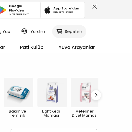
Google
App Store'dan
Play'den
İNDİREBİLİRSİNİZ
İNDİREBİLİRSİNİZ
iş Yap
Sepetim
Yardım
ar
Pati Kulüp
Yuva Arayanlar
Bakım ve
Light Kedi
Veteriner
Yaşlı Kedi
Temizlik
Maması
Diyet Maması
Maması