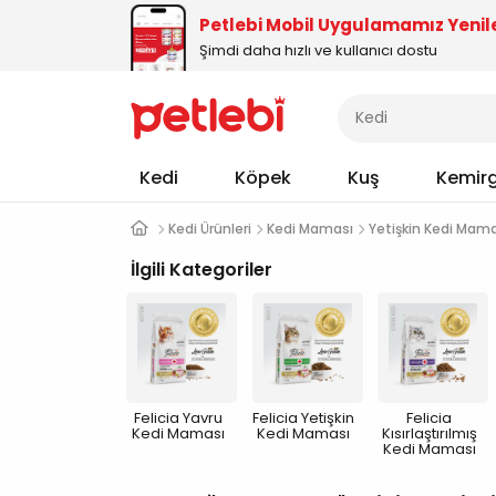
Petlebi Mobil Uygulamamız Yenil
Şimdi daha hızlı ve kullanıcı dostu
Kedi
Köpek
Kuş
Kemir
Kedi Ürünleri
Kedi Maması
Yetişkin Kedi Mam
İlgili Kategoriler
Felicia Yavru
Felicia Yetişkin
Felicia
Kedi Maması
Kedi Maması
Kısırlaştırılmış
Kedi Maması