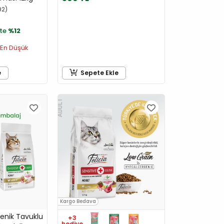
92
te
%12
En Düşük
e
Sepete Ekle
Kargo Bedava
jenik Tavuklu
+3
hediye