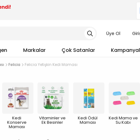
endi!
Üye Ol
Gir
gen
Markalar
Çok Satanlar
Kampanyal
ası
Felicia
Felicia Yetişkin Kedi Maması
Kedi
Vitaminler ve
Kedi Ödül
Kedi Mama ve
Konserve
Ek Besinler
Maması
Su Kabı
Maması