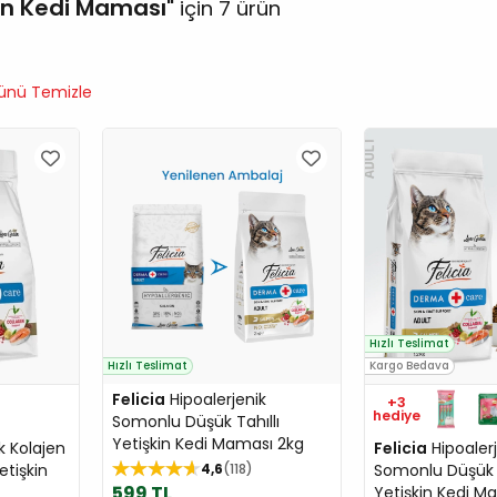
kin Kedi Maması
için 7 ürün
nü Temizle
Hızlı Teslimat
Hızlı Teslimat
Kargo Bedava
Felicia
Hipoalerjenik
+3
hediye
Somonlu Düşük Tahıllı
Yetişkin Kedi Maması 2kg
k Kolajen
Felicia
Hipoalerj
etişkin
4,6
118
Somonlu Düşük T
599 TL
Yetişkin Kedi M