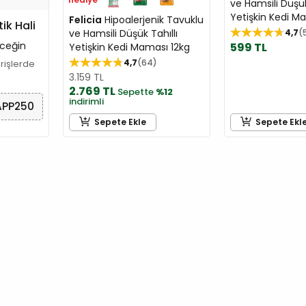
ve Hamsili Düşük
Yetişkin Kedi M
Felicia
Hipoalerjenik Tavuklu
tik Hali
ve Hamsili Düşük Tahıllı
4,7
ceğin
599 TL
Yetişkin Kedi Maması 12kg
4,7
64
arişlerde
3.159 TL
2.769 TL
Sepette
%12
indirimli
APP250
Sepete Ekle
Sepete Ekl