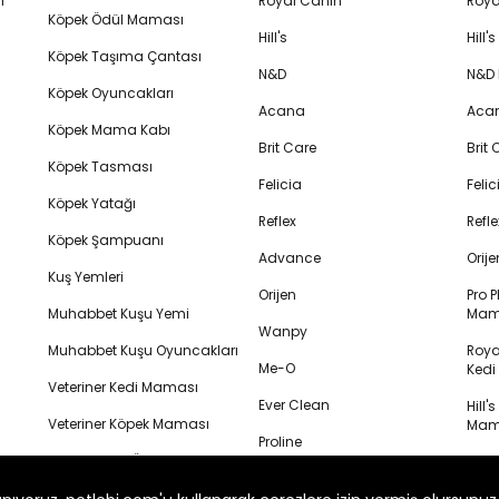
i
Royal Canin
Roya
Köpek Ödül Maması
Hill's
Hill
Köpek Taşıma Çantası
N&D
N&D
Köpek Oyuncakları
Acana
Aca
Köpek Mama Kabı
Brit Care
Brit
Köpek Tasması
Felicia
Feli
Köpek Yatağı
Reflex
Refl
Köpek Şampuanı
Advance
Orij
Kuş Yemleri
Orijen
Pro P
Muhabbet Kuşu Yemi
Mam
Wanpy
Muhabbet Kuşu Oyuncakları
Royal
Me-O
Ked
Veteriner Kedi Maması
Ever Clean
Hill'
Veteriner Köpek Maması
Mam
Proline
Kedi Lolipop Ödülü
N&D K
Felix
Mam