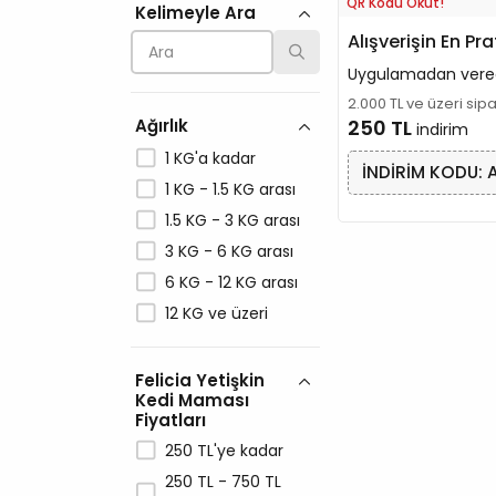
QR Kodu Okut!
Kelimeyle Ara
Molly
Alışverişin En Pra
N&D
Natura
Uygulamadan vere
2.000 TL ve üzeri sip
Nutri
Ağırlık
250 TL
indirim
Orijen
1 KG'a kadar
PERFECT FIT
İNDİRİM KODU: 
1 KG - 1.5 KG arası
Petlebi
1.5 KG - 3 KG arası
PLATINUM
3 KG - 6 KG arası
Pro Plan
6 KG - 12 KG arası
PRO-NUTRITION
12 KG ve üzeri
ProChoice
Pronature
Felicia Yetişkin
Reflex
Kedi Maması
Rimba
Fiyatları
Royal Canin
250 TL'ye kadar
Spectrum
250 TL - 750 TL