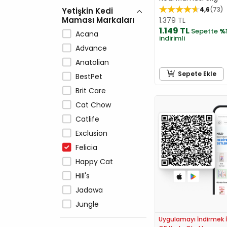
4,6
73
Yetişkin Kedi
Maması Markaları
1.379 TL
1.149 TL
Sepette
%
Acana
indirimli
Advance
Anatolian
Sepete Ekle
BestPet
Brit Care
Cat Chow
Catlife
Exclusion
Felicia
Happy Cat
Hill's
Jadawa
Jungle
LaVital
Uygulamayı İndirmek İ