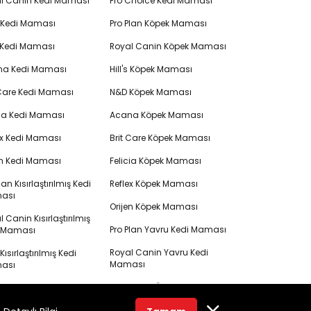
l Canin Kedi Maması
Pro Choice Kedi Maması
's Kedi Maması
Pro Plan Köpek Maması
 Kedi Maması
Royal Canin Köpek Maması
na Kedi Maması
Hill's Köpek Maması
 Care Kedi Maması
N&D Köpek Maması
cia Kedi Maması
Acana Köpek Maması
ex Kedi Maması
Brit Care Köpek Maması
en Kedi Maması
Felicia Köpek Maması
lan Kısırlaştırılmış Kedi
Reflex Köpek Maması
ası
Orijen Köpek Maması
 Canin Kısırlaştırılmış
Pro Plan Yavru Kedi Maması
i Maması
Royal Canin Yavru Kedi
s Kısırlaştırılmış Kedi
Maması
ası
Me-O Kedi Ödülü
ısırlaştırılmış Kedi
ası
Ever Clean Kedi Kumu