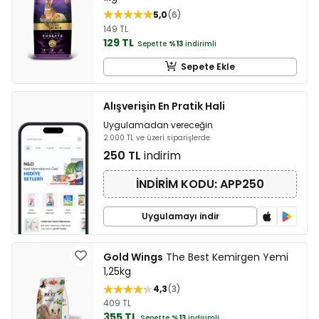
5,0
6
149 TL
129 TL
Sepette
%13
indirimli
Sepete Ekle
Alışverişin En Pratik Hali
Uygulamadan vereceğin
2.000 TL ve üzeri siparişlerde
250 TL
indirim
İNDİRİM KODU: APP250
Uygulamayı indir
Gold Wings
The Best Kemirgen Yemi
1,25kg
4,3
3
409 TL
355 TL
Sepette
%13
indirimli