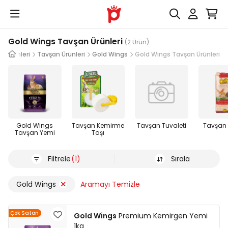
Gold Wings Tavşan Ürünleri
(2 Ürün)
n Ürünleri
Tavşan Ürünleri
Gold Wings
Gold Wings Tavşan Ürünleri
Gold Wings
Tavşan Kemirme
Tavşan Tuvaleti
Tavşan 
Tavşan Yemi
Taşı
Filtrele
(1)
Sırala
Gold Wings
Aramayı Temizle
Çok Satan
Gold Wings
Premium Kemirgen Yemi
1kg