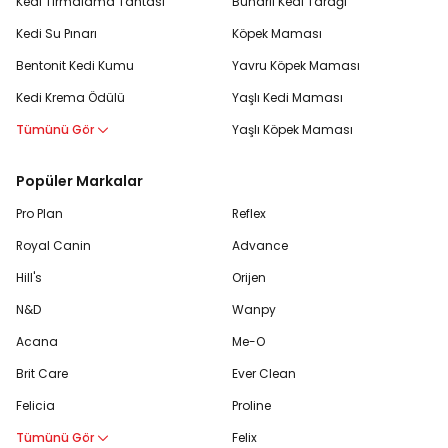
Kedi Tırmalama Tahtası
Buharlı Kedi Tarağı
Kedi Su Pınarı
Köpek Maması
Bentonit Kedi Kumu
Yavru Köpek Maması
Kedi Krema Ödülü
Yaşlı Kedi Maması
Tümünü Gör
Yaşlı Köpek Maması
Popüler Markalar
Pro Plan
Reflex
Royal Canin
Advance
Hill's
Orijen
N&D
Wanpy
Acana
Me-O
Brit Care
Ever Clean
Felicia
Proline
Tümünü Gör
Felix