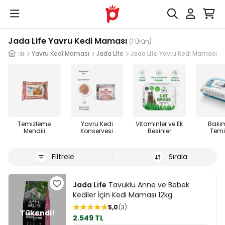
Jada Life Yavru Kedi Maması
(1 Ürün)
 Maması
Yavru Kedi Maması
Jada Life
Jada Life Yavru Kedi Maması
Temizleme
Yavru Kedi
Vitaminler ve Ek
Bakı
Mendili
Konservesi
Besinler
Temiz
Filtrele
Sırala
Jada Life
Tavuklu Anne ve Bebek
Kediler İçin Kedi Maması 12kg
5,0
3
2.549 TL