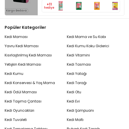
+11
hediye
Kargo Bedava
Popüler Kategoriler
Kedi Maması
Kedi Mama ve Su Kabı
Yavru Kedi Maması
Kedi Kumu Koku Giderici
Kısırlaştırılmış Kedi Maması
Kedi Vitamini
Yetişkin Kedi Maması
Kedi Tasması
Kedi Kumu
Kedi Yatağı
Kedi Konservesi & Yaş Mama
Kedi Tarağı
Kedi Ödül Maması
Kedi Otu
Kedi Taşıma Çantası
Kedi Evi
Kedi Oyuncakları
Kedi Şampuanı
Kedi Tuvaleti
Kedi Maltı
Kedi Tırmalama Tahtası
Buharlı Kedi Tarağı