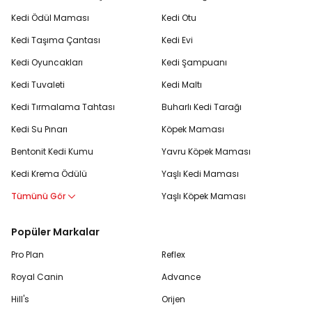
Kedi Ödül Maması
Kedi Otu
Kedi Taşıma Çantası
Kedi Evi
Kedi Oyuncakları
Kedi Şampuanı
Kedi Tuvaleti
Kedi Maltı
Kedi Tırmalama Tahtası
Buharlı Kedi Tarağı
Kedi Su Pınarı
Köpek Maması
Bentonit Kedi Kumu
Yavru Köpek Maması
Kedi Krema Ödülü
Yaşlı Kedi Maması
Tümünü Gör
Yaşlı Köpek Maması
Popüler Markalar
Pro Plan
Reflex
Royal Canin
Advance
Hill's
Orijen