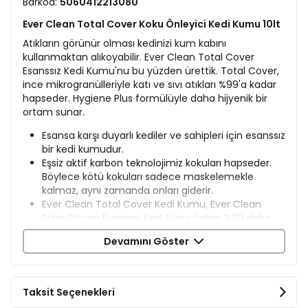
Barkod:
5060412213080
Ever Clean Total Cover Koku Önleyici Kedi Kumu 10lt
Atıkların görünür olması kedinizi kum kabını
kullanmaktan alıkoyabilir. Ever Clean Total Cover
Esanssız Kedi Kumu'nu bu yüzden ürettik. Total Cover,
ince mikrogranülleriyle katı ve sıvı atıkları %99'a kadar
hapseder. Hygiene Plus formülüyle daha hijyenik bir
ortam sunar.
Esansa karşı duyarlı kediler ve sahipleri için esanssız
bir kedi kumudur.
Eşsiz aktif karbon teknolojimiz kokuları hapseder.
Böylece kötü kokuları sadece maskelemekle
kalmaz, aynı zamanda onları giderir.
Ever Clean Total Cover Kedi Kumu, Ever Clean
Extra Strong Esanssız Kedi Kumu'ndan %20 daha
uzun ömürlüdür.
Devamını Göster
10L Ever Clean Kedi Kumu ortalama 2 aya kadar
dayanır (Ortalama boyutta bir kedinin günlük
ortalama idrar miktarı baz alınarak yapılan testlerin
laboratuvar sonuçlarına göre)
Taksit Seçenekleri