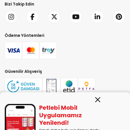
Bizi Takip Edin
Ödeme Yöntemleri
Güvenilir Alışveriş
Petlebi Mobil
PETLEBİ EVCİL HAYVAN ÜRÜNLERİ PAZ. SAN. TİC. LTD. ŞTİ. Alaşarköy Mah.
Uygulamamız
1. Alaşar Cad. No: 9 Osmangazi/Bursa
Yenilendi!
7290599225 vergi numarasıyla Uludağ Vergi Dairesi'ne bağlıdır.