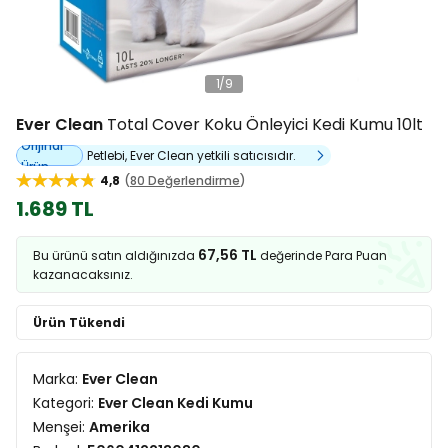
1
/
9
Ever Clean
Total Cover Koku Önleyici Kedi Kumu 10lt
Orijinal
Petlebi, Ever Clean yetkili satıcısıdır.
Ürün
4,8
80 Değerlendirme
1.689 TL
67,56 TL
Bu ürünü satın aldığınızda
değerinde Para Puan
kazanacaksınız.
Ürün Tükendi
Marka:
Ever Clean
Kategori:
Ever Clean Kedi Kumu
Menşei:
Amerika