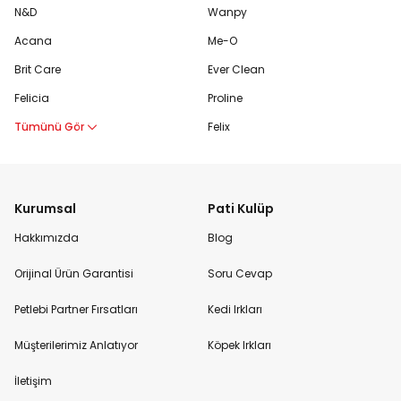
N&D
Wanpy
Acana
Me-O
Brit Care
Ever Clean
Felicia
Proline
Tümünü Gör
Felix
Kurumsal
Pati Kulüp
Hakkımızda
Blog
Orijinal Ürün Garantisi
Soru Cevap
Petlebi Partner Fırsatları
Kedi Irkları
Müşterilerimiz Anlatıyor
Köpek Irkları
İletişim