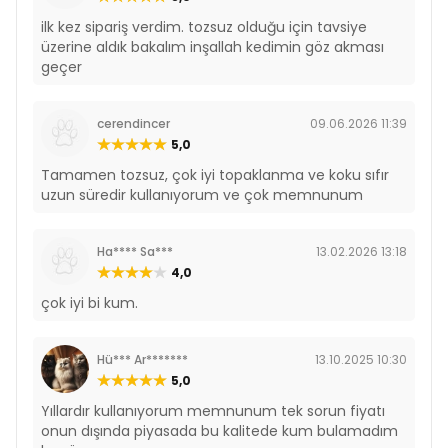
ilk kez sipariş verdim. tozsuz olduğu için tavsiye
üzerine aldık bakalım inşallah kedimin göz akması
geçer
cerendincer
09.06.2026 11:39
5,0
Tamamen tozsuz, çok iyi topaklanma ve koku sıfır
uzun süredir kullanıyorum ve çok memnunum
Ha**** Sa***
13.02.2026 13:18
4,0
çok iyi bi kum.
Hü*** Ar*******
13.10.2025 10:30
5,0
Yıllardır kullanıyorum memnunum tek sorun fiyatı
onun dışında piyasada bu kalitede kum bulamadım