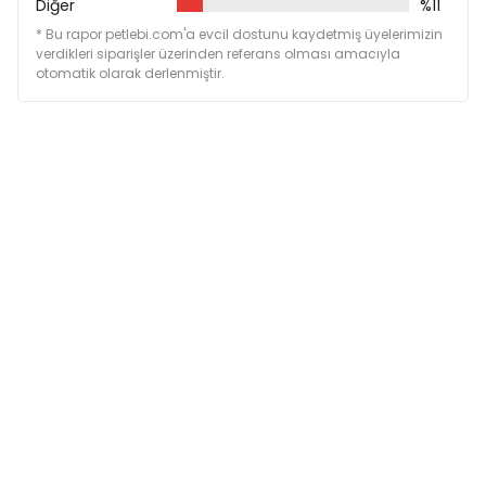
Diğer
%11
Özel olarak formüle edilmiş, yüksek emiciliğe sahip
formülüyle maksimum topaklanma sağlarken
* Bu rapor petlebi.com'a evcil dostunu kaydetmiş üyelerimizin
ufalanmayı da azaltır. Böylece sıkı ve ayıklanması
verdikleri siparişler üzerinden referans olması amacıyla
otomatik olarak derlenmiştir.
kolay topaklar üretir.
Yüksek kaliteli kil amonyağı doğal bir biçimde
nötralize eder ve kedi tuvaletinde idrar kokularının
artmasını önler.
Sağlıklı ve ferah bir ev ortamı için hem kedinizin
patilerinin hem de evinizin temiz ve tozsuz
kalmasına yardımcı olur.
Hakkımızda daha detaylı bilgiye
www.everclean.com.tr'den ulaşabilirsiniz.