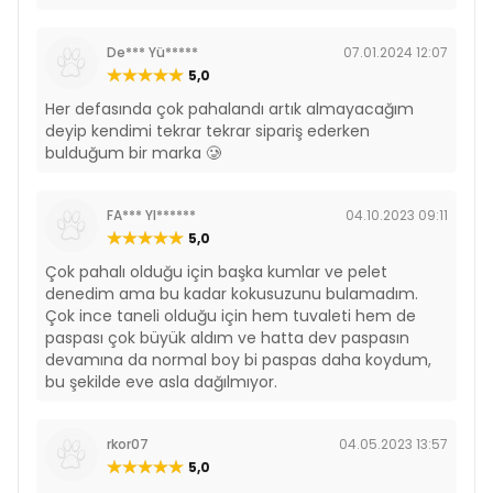
De*** Yü*****
07.01.2024 12:07
5,0
Her defasında çok pahalandı artık almayacağım
deyip kendimi tekrar tekrar sipariş ederken
bulduğum bir marka 🥲
FA*** YI******
04.10.2023 09:11
5,0
Çok pahalı olduğu için başka kumlar ve pelet
denedim ama bu kadar kokusuzunu bulamadım.
Çok ince taneli olduğu için hem tuvaleti hem de
paspası çok büyük aldım ve hatta dev paspasın
devamına da normal boy bi paspas daha koydum,
bu şekilde eve asla dağılmıyor.
rkor07
04.05.2023 13:57
5,0