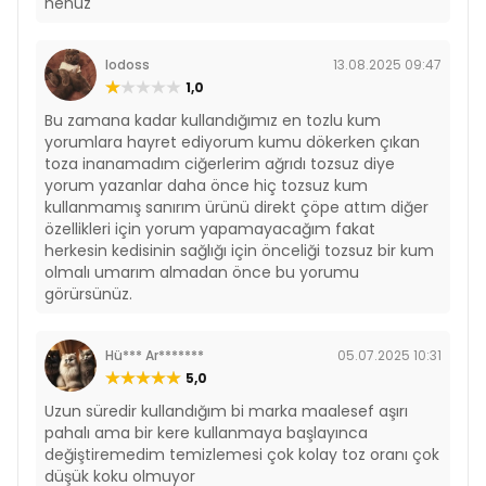
henüz
lodoss
13.08.2025 09:47
1,0
Bu zamana kadar kullandığımız en tozlu kum
yorumlara hayret ediyorum kumu dökerken çıkan
toza inanamadım ciğerlerim ağrıdı tozsuz diye
yorum yazanlar daha önce hiç tozsuz kum
kullanmamış sanırım ürünü direkt çöpe attım diğer
özellikleri için yorum yapamayacağım fakat
herkesin kedisinin sağlığı için önceliği tozsuz bir kum
olmalı umarım almadan önce bu yorumu
görürsünüz.
Hü*** Ar*******
05.07.2025 10:31
5,0
Uzun süredir kullandığım bi marka maalesef aşırı
pahalı ama bir kere kullanmaya başlayınca
değiştiremedim temizlemesi çok kolay toz oranı çok
düşük koku olmuyor