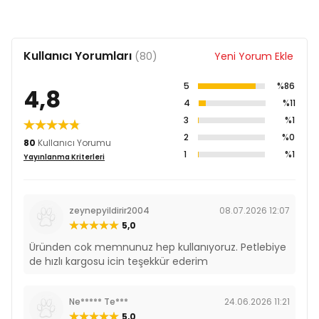
Kullanıcı Yorumları
(80)
Yeni Yorum Ekle
5
%86
4,8
4
%11
3
%1
2
%0
80
Kullanıcı Yorumu
1
%1
Yayınlanma Kriterleri
zeynepyildirir2004
08.07.2026 12:07
5,0
Üründen cok memnunuz hep kullanıyoruz. Petlebiye
de hızlı kargosu icin teşekkür ederim
Ne***** Te***
24.06.2026 11:21
5,0