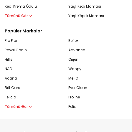
Kedi Krema Ödülü
Yaşlı Kedi Maması
Tümünü Gör
Yaşlı Köpek Maması
Popüler Markalar
Pro Plan
Reflex
Royal Canin
Advance
Hill's
Orijen
N&D
Wanpy
Acana
Me-O
Brit Care
Ever Clean
Felicia
Proline
Tümünü Gör
Felix