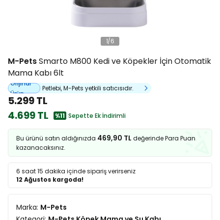
1
/
6
M-Pets
Smarto M800 Kedi ve Köpekler İçin Otomatik
Mama Kabı 6lt
Orijinal
Petlebi, M-Pets yetkili satıcısıdır.
Ürün
5.299 TL
4.699 TL
%11
Sepette Ek İndirimli
469,90 TL
Bu ürünü satın aldığınızda
değerinde Para Puan
kazanacaksınız.
6 saat 15 dakika
içinde sipariş verirseniz
12 Ağustos kargoda!
Marka:
M-Pets
Kategori:
M-Pets Köpek Mama ve Su Kabı