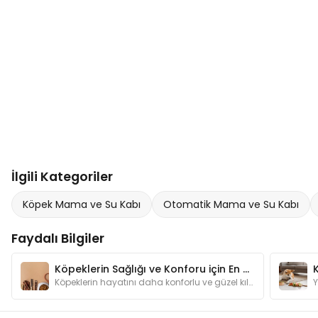
İlgili Kategoriler
Köpek Mama ve Su Kabı
Otomatik Mama ve Su Kabı
Faydalı Bilgiler
Köpeklerin Sağlığı ve Konforu için En Gerekli Ürünler
K
Köpeklerin hayatını daha konforlu ve güzel kılmaya yardımcı olan ürünler hakkında detaylı bilgileri bu yazımızda bulabilirsiniz.