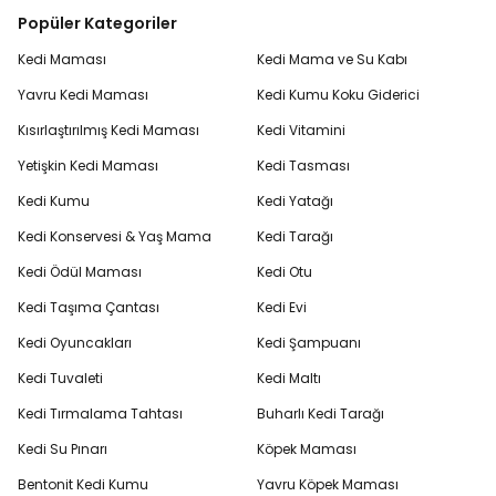
Popüler Kategoriler
Kedi Maması
Kedi Mama ve Su Kabı
Yavru Kedi Maması
Kedi Kumu Koku Giderici
Kısırlaştırılmış Kedi Maması
Kedi Vitamini
Yetişkin Kedi Maması
Kedi Tasması
Kedi Kumu
Kedi Yatağı
Kedi Konservesi & Yaş Mama
Kedi Tarağı
Kedi Ödül Maması
Kedi Otu
Kedi Taşıma Çantası
Kedi Evi
Kedi Oyuncakları
Kedi Şampuanı
Kedi Tuvaleti
Kedi Maltı
Kedi Tırmalama Tahtası
Buharlı Kedi Tarağı
Kedi Su Pınarı
Köpek Maması
Bentonit Kedi Kumu
Yavru Köpek Maması