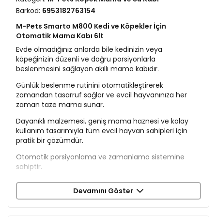
Barkod:
6953182763154
M-Pets Smarto M800 Kedi ve Köpekler İçin
Otomatik Mama Kabı 6lt
Evde olmadığınız anlarda bile kedinizin veya
köpeğinizin düzenli ve doğru porsiyonlarla
beslenmesini sağlayan akıllı mama kabıdır.
Günlük beslenme rutinini otomatikleştirerek
zamandan tasarruf sağlar ve evcil hayvanınıza her
zaman taze mama sunar.
Dayanıklı malzemesi, geniş mama haznesi ve kolay
kullanım tasarımıyla tüm evcil hayvan sahipleri için
pratik bir çözümdür.
Otomatik porsiyonlama ve zamanlama sistemine
sahiptir.
6 litrelik geniş mama haznesine sahiptir.
Devamını Göster
Kolay kurulabilir ve kullanımı pratiktir.
Dayanıklı ve uzun ömürlü malzemeden üretilmiştir.