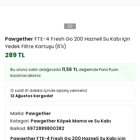
1
/
2
Pawgether
FTE-4 Fresh Go 200 Hazneli Su Kabı için
Yedek Filtre Kartuşu (6'lı)
289 TL
11,56 TL
Bu ürünü satın aldığınızda
değerinde Para Puan
kazanacaksınız.
12 saat 41 dakika
içinde sipariş verirseniz
12 Ağustos kargoda!
Marka:
Pawgether
Kategori:
Pawgether Köpek Mama ve Su Kabı
Barkod:
6972889800382
Pawgether FTE-4 Fresh Go 200 Hazneli Su Kabı için