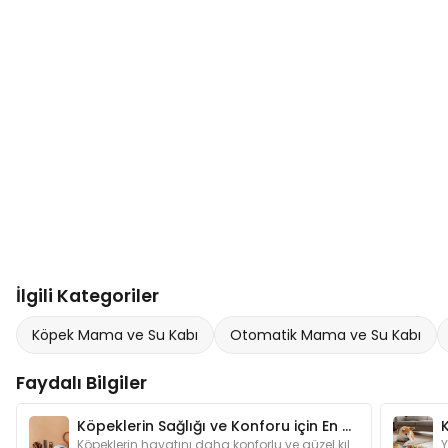
İlgili Kategoriler
Köpek Mama ve Su Kabı
Otomatik Mama ve Su Kabı
Faydalı Bilgiler
Köpeklerin Sağlığı ve Konforu için En Gerekli Ürünler
K
Köpeklerin hayatını daha konforlu ve güzel kılmaya yardımcı olan ürünler hakkında detaylı bilgileri bu yazımızda bulabilirsiniz.