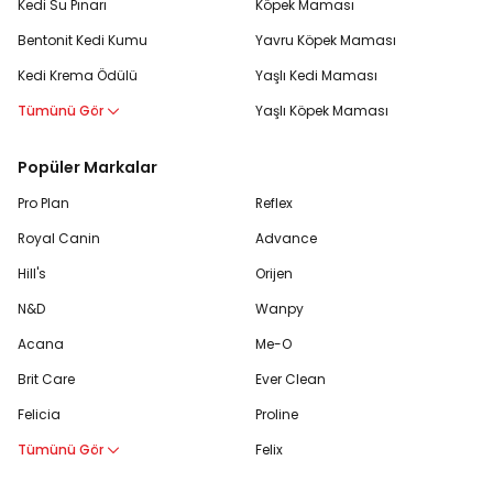
Kedi Su Pınarı
Köpek Maması
Bentonit Kedi Kumu
Yavru Köpek Maması
Kedi Krema Ödülü
Yaşlı Kedi Maması
Tümünü Gör
Yaşlı Köpek Maması
Popüler Markalar
Pro Plan
Reflex
Royal Canin
Advance
Hill's
Orijen
N&D
Wanpy
Acana
Me-O
Brit Care
Ever Clean
Felicia
Proline
Tümünü Gör
Felix