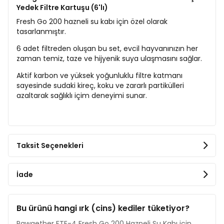
Yedek Filtre Kartuşu (6'lı)
Fresh Go 200 hazneli su kabı için özel olarak
tasarlanmıştır.
6 adet filtreden oluşan bu set, evcil hayvanınızın her
zaman temiz, taze ve hijyenik suya ulaşmasını sağlar.
Aktif karbon ve yüksek yoğunluklu filtre katmanı
sayesinde sudaki kireç, koku ve zararlı partikülleri
azaltarak sağlıklı içim deneyimi sunar.
Taksit Seçenekleri
İade
Bu ürünü hangi ırk (cins) kediler tüketiyor?
Pawgether FTE-4 Fresh Go 200 Hazneli Su Kabı için