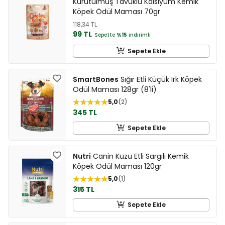
Kurutulmuş Tavuklu Kalsiyum Kemik
Köpek Ödül Maması 70gr
118,34 TL
99 TL
Sepette
%15
indirimli
Sepete Ekle
SmartBones
Sığır Etli Küçük Irk Köpek
Ödül Maması 128gr (8'li)
5,0
2
345 TL
Sepete Ekle
Nutri
Canin Kuzu Etli Sargılı Kemik
Köpek Ödül Maması 120gr
5,0
1
315 TL
Sepete Ekle