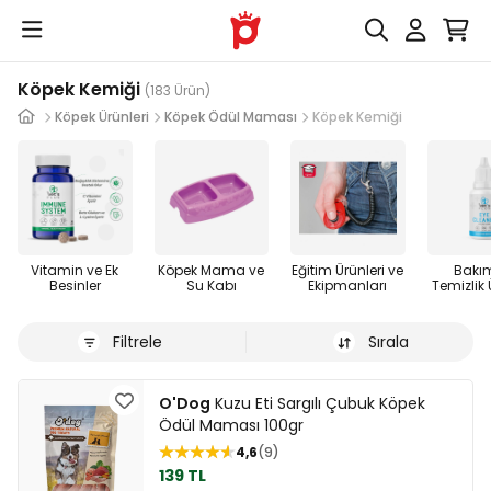
Köpek Kemiği
(183 Ürün)
Köpek Ürünleri
Köpek Ödül Maması
Köpek Kemiği
Vitamin ve Ek
Köpek Mama ve
Eğitim Ürünleri ve
Bakı
Besinler
Su Kabı
Ekipmanları
Temizlik 
Filtrele
Sırala
O'Dog
Kuzu Eti Sargılı Çubuk Köpek
Ödül Maması 100gr
4,6
9
139 TL