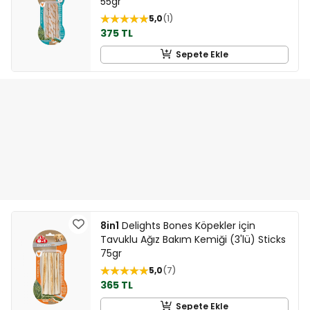
55gr
5,0
1
375 TL
Sepete Ekle
8in1
Delights Bones Köpekler için
Tavuklu Ağız Bakım Kemiği (3'lü) Sticks
75gr
5,0
7
365 TL
Sepete Ekle