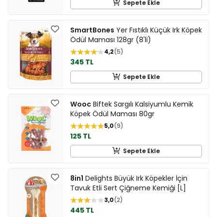
Sepete Ekle
SmartBones
Yer Fıstıklı Küçük Irk Köpek
Ödül Maması 128gr (8'li)
4,2
5
345 TL
Sepete Ekle
Wooc
Biftek Sargılı Kalsiyumlu Kemik
Köpek Ödül Maması 80gr
5,0
9
125 TL
Sepete Ekle
8in1
Delights Büyük Irk Köpekler İçin
Tavuk Etli Sert Çiğneme Kemiği [L]
3,0
2
445 TL