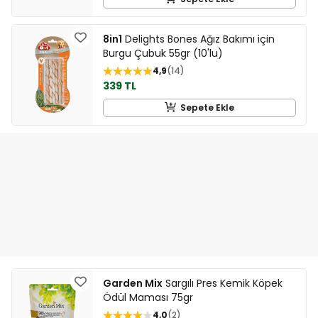
8in1
Delights Bones Ağız Bakımı için
Burgu Çubuk 55gr (10'lu)
4,9
14
339 TL
Sepete Ekle
Garden Mix
Sargılı Pres Kemik Köpek
Ödül Maması 75gr
4,0
2