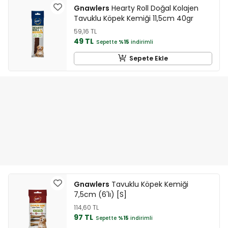
Gnawlers
Hearty Roll Doğal Kolajen
Tavuklu Köpek Kemiği 11,5cm 40gr
59,16 TL
49 TL
Sepette
%15
indirimli
Sepete Ekle
Gnawlers
Tavuklu Köpek Kemiği
7,5cm (6'lı) [S]
114,60 TL
97 TL
Sepette
%15
indirimli