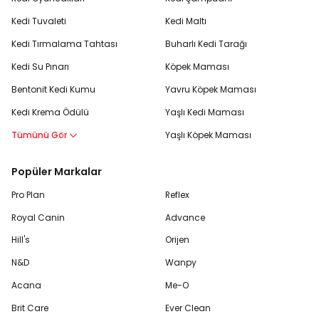
Kedi Tuvaleti
Kedi Maltı
Kedi Tırmalama Tahtası
Buharlı Kedi Tarağı
Kedi Su Pınarı
Köpek Maması
Bentonit Kedi Kumu
Yavru Köpek Maması
Kedi Krema Ödülü
Yaşlı Kedi Maması
Tümünü Gör
Yaşlı Köpek Maması
Popüler Markalar
Pro Plan
Reflex
Royal Canin
Advance
Hill's
Orijen
N&D
Wanpy
Acana
Me-O
Brit Care
Ever Clean