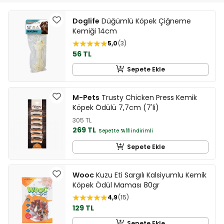
Doglife
Düğümlü Köpek Çiğneme
Kemiği 14cm
5,0
3
56 TL
Sepete Ekle
M-Pets
Trusty Chicken Press Kemik
Köpek Ödülü 7,7cm (7'li)
305 TL
269 TL
Sepette
%11
indirimli
Sepete Ekle
Wooc
Kuzu Eti Sargılı Kalsiyumlu Kemik
Köpek Ödül Maması 80gr
4,9
15
129 TL
Sepete Ekle