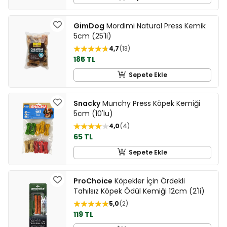
GimDog
Mordimi Natural Press Kemik
5cm (25'li)
4,7
13
185 TL
Sepete Ekle
Snacky
Munchy Press Köpek Kemiği
5cm (10'lu)
4,0
4
65 TL
Sepete Ekle
ProChoice
Köpekler İçin Ördekli
Tahılsız Köpek Ödül Kemiği 12cm (2'li)
5,0
2
119 TL