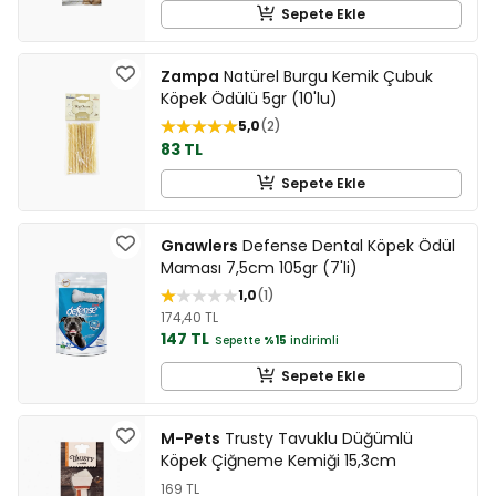
Sepete Ekle
Zampa
Natürel Burgu Kemik Çubuk
Köpek Ödülü 5gr (10'lu)
5,0
2
83 TL
Sepete Ekle
Gnawlers
Defense Dental Köpek Ödül
Maması 7,5cm 105gr (7'li)
1,0
1
174,40 TL
147 TL
Sepette
%15
indirimli
Sepete Ekle
M-Pets
Trusty Tavuklu Düğümlü
Köpek Çiğneme Kemiği 15,3cm
169 TL