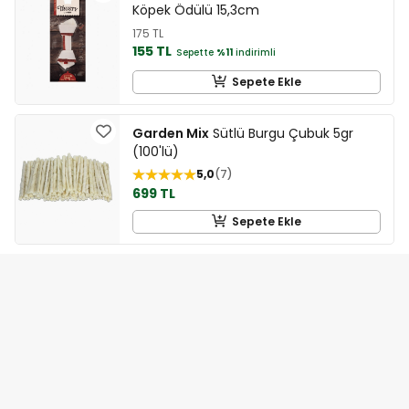
Köpek Ödülü 15,3cm
175 TL
155 TL
Sepette
%11
indirimli
Sepete Ekle
Garden Mix
Sütlü Burgu Çubuk 5gr
(100'lü)
5,0
7
699 TL
Sepete Ekle