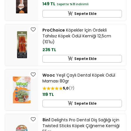
149 TL
Sepette
%11
indirimli
Sepete Ekle
ProChoice
Köpekler İçin Ördekli
Tahılsız Köpek Ödül Kemiği 12,5cm
(10'lu)
235 TL
Sepete Ekle
Wooc
Yeşil Çaylı Dental Köpek Ödül
Maması 80gr
5,0
7
119 TL
Sepete Ekle
8in1
Delights Pro Dental Diş Sağlığı için
Twisted Sticks Köpek Çiğneme Kemiği