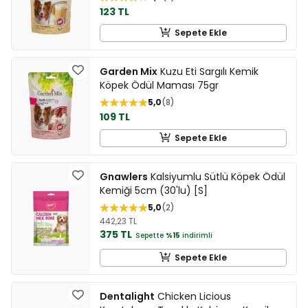
123 TL
Sepete Ekle
Garden Mix
Kuzu Eti Sargılı Kemik
Köpek Ödül Maması 75gr
5,0
8
109 TL
Sepete Ekle
Gnawlers
Kalsiyumlu Sütlü Köpek Ödül
Kemiği 5cm (30'lu) [S]
5,0
2
442,23 TL
375 TL
Sepette
%15
indirimli
Sepete Ekle
Dentalight
Chicken Licious