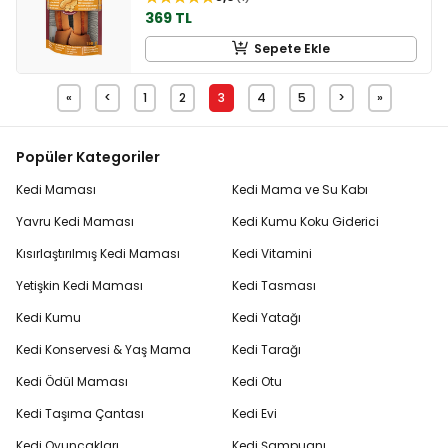
369 TL
Sepete Ekle
«
<
1
2
3
4
5
>
»
Popüler Kategoriler
Kedi Maması
Kedi Mama ve Su Kabı
Yavru Kedi Maması
Kedi Kumu Koku Giderici
Kısırlaştırılmış Kedi Maması
Kedi Vitamini
Yetişkin Kedi Maması
Kedi Tasması
Kedi Kumu
Kedi Yatağı
Kedi Konservesi & Yaş Mama
Kedi Tarağı
Kedi Ödül Maması
Kedi Otu
Kedi Taşıma Çantası
Kedi Evi
Kedi Oyuncakları
Kedi Şampuanı