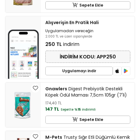
Sepete Ekle
Alışverişin En Pratik Hali
Uygulamadan vereceğin
2.000 TL ve üzeri siparişlerde
250 TL
indirim
İNDİRİM KODU: APP250
Uygulamayı indir
Gnawlers
Digest Prebiyotik Destekli
Köpek Ödül Maması 7,5cm 105gr (7'li)
174,40 TL
147 TL
Sepette
%15
indirimli
Sepete Ekle
M-Pets
Trusty Sığır Etli Düğümlü Kemik