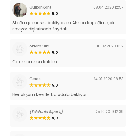
GurkanKont
08.04.2020 12:57
5,0
Stoğa gelmesini bekliyorum Alman köpeğim çok
seviyor dişlerinede faydalı
ozlem1982
18.02.2020 11:12
5,0
Cok memnun kaldim
Ceres
24.01.2020 08:53
5,0
Her akşam keyifle bu ödülü bekliyor.
(Telefonla Sipariş)
25.10.2019 12:39
5,0