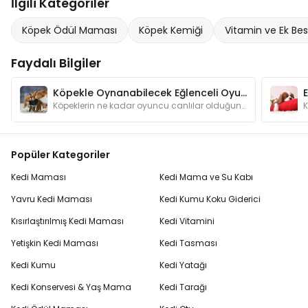
İlgili Kategoriler
Köpek Ödül Maması
Köpek Kemiği
Vitamin ve Ek Bes
Faydalı Bilgiler
Köpekle Oynanabilecek Eğlenceli Oyunlar
Köpeklerin ne kadar oyuncu canlılar olduğunu anlatmamıza gerek var mı? Oyunlar hem köpeğinizin zeka gelişimine katkı sağlar hem de onu mutlu eder.
Popüler Kategoriler
Kedi Maması
Kedi Mama ve Su Kabı
Yavru Kedi Maması
Kedi Kumu Koku Giderici
Kısırlaştırılmış Kedi Maması
Kedi Vitamini
Yetişkin Kedi Maması
Kedi Tasması
Kedi Kumu
Kedi Yatağı
Kedi Konservesi & Yaş Mama
Kedi Tarağı