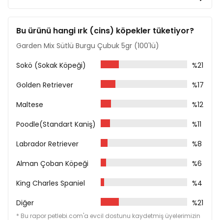
Bu ürünü hangi ırk (cins) köpekler tüketiyor?
Garden Mix Sütlü Burgu Çubuk 5gr (100'lü)
Sokö (Sokak Köpeği)
%21
Golden Retriever
%17
Maltese
%12
Poodle(Standart Kaniş)
%11
Labrador Retriever
%8
Alman Çoban Köpeği
%6
King Charles Spaniel
%4
Diğer
%21
* Bu rapor petlebi.com'a evcil dostunu kaydetmiş üyelerimizin