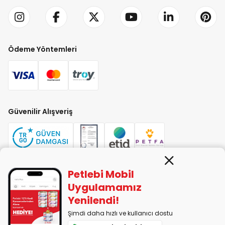
Ödeme Yöntemleri
Güvenilir Alışveriş
Petlebi Mobil
PETLEBİ EVCİL HAYVAN ÜRÜNLERİ PAZ. SAN. TİC. LTD. ŞTİ. Alaşarköy Mah.
Uygulamamız
1. Alaşar Cad. No: 9 Osmangazi/Bursa
Yenilendi!
7290599225 vergi numarasıyla Uludağ Vergi Dairesi'ne bağlıdır.
Şimdi daha hızlı ve kullanıcı dostu