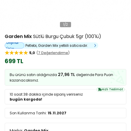
1
/
2
Garden Mix
Sütlü Burgu Çubuk 5gr (100'lü)
Orijinal
Petlebi, Garden Mix yetkili satıcısıdır.
Ürün
5,0
7 Değerlendirme
699 TL
27,96 TL
Bu ürünü satın aldığınızda
değerinde Para Puan
kazanacaksınız.
Hızlı Teslimat
10 saat 38 dakika
içinde sipariş verirseniz
bugün kargoda!
Son Kullanma Tarihi:
15.11.2027
Marka:
Garden Mix