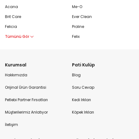
Acana
Me-O
Brit Care
Ever Clean
Felicia
Proline
Tümünü Gör
Felix
Kurumsal
Pati Kulüp
Hakkımızda
Blog
Orijinal Ürün Garantisi
Soru Cevap
Petlebi Partner Fırsatları
Kedi Irkları
Müşterilerimiz Anlatıyor
Köpek Irkları
İletişim