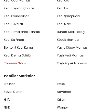
Kedi Ödül Maması
Kedi Otu
Kedi Taşıma Çantası
Kedi Evi
Kedi Oyuncakları
Kedi Şampuanı
Kedi Tuvaleti
Kedi Maltı
Kedi Tırmalama Tahtası
Buharlı Kedi Tarağı
Kedi Su Pınarı
Köpek Maması
Bentonit Kedi Kumu
Yavru Köpek Maması
Kedi Krema Ödülü
Yaşlı Kedi Maması
Tümünü Gör
Yaşlı Köpek Maması
Popüler Markalar
Pro Plan
Reflex
Royal Canin
Advance
Hill's
Orijen
N&D
Wanpy