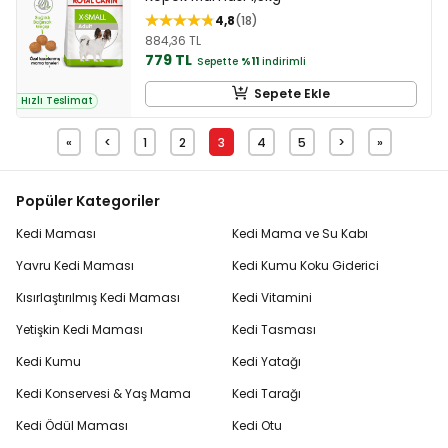
4,8
18
884,36 TL
779 TL
Sepette
%11
indirimli
Sepete Ekle
Hızlı Teslimat
«
<
1
2
3
4
5
>
»
Popüler Kategoriler
Kedi Maması
Kedi Mama ve Su Kabı
Yavru Kedi Maması
Kedi Kumu Koku Giderici
Kısırlaştırılmış Kedi Maması
Kedi Vitamini
Yetişkin Kedi Maması
Kedi Tasması
Kedi Kumu
Kedi Yatağı
Kedi Konservesi & Yaş Mama
Kedi Tarağı
Kedi Ödül Maması
Kedi Otu