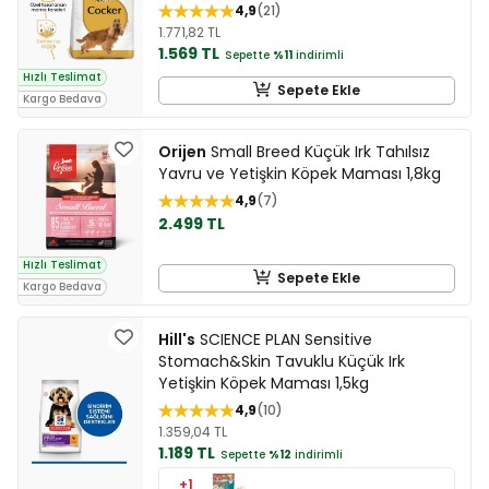
4,9
21
1.771,82 TL
1.569 TL
Sepette
%11
indirimli
Hızlı Teslimat
Sepete Ekle
Kargo Bedava
Orijen
Small Breed Küçük Irk Tahılsız
Yavru ve Yetişkin Köpek Maması 1,8kg
4,9
7
2.499 TL
Hızlı Teslimat
Sepete Ekle
Kargo Bedava
Hill's
SCIENCE PLAN Sensitive
Stomach&Skin Tavuklu Küçük Irk
Yetişkin Köpek Maması 1,5kg
4,9
10
1.359,04 TL
1.189 TL
Sepette
%12
indirimli
+1