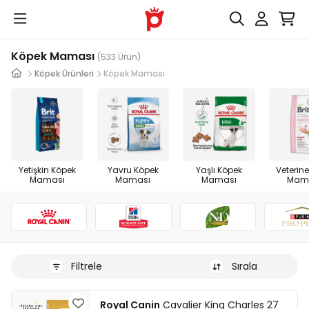
Köpek Maması
(533 Ürün)
Köpek Ürünleri
Köpek Maması
Yetişkin Köpek
Yavru Köpek
Yaşlı Köpek
Veterine
Maması
Maması
Maması
Mam
Filtrele
Sırala
Royal Canin
Cavalier King Charles 27