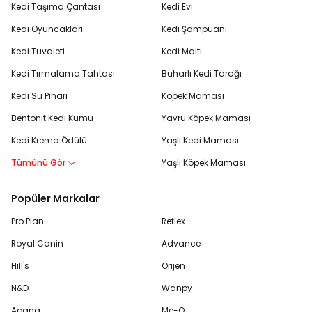
Kedi Taşıma Çantası
Kedi Evi
Kedi Oyuncakları
Kedi Şampuanı
Kedi Tuvaleti
Kedi Maltı
Kedi Tırmalama Tahtası
Buharlı Kedi Tarağı
Kedi Su Pınarı
Köpek Maması
Bentonit Kedi Kumu
Yavru Köpek Maması
Kedi Krema Ödülü
Yaşlı Kedi Maması
Tümünü Gör
Yaşlı Köpek Maması
Popüler Markalar
Pro Plan
Reflex
Royal Canin
Advance
Hill's
Orijen
N&D
Wanpy
Acana
Me-O