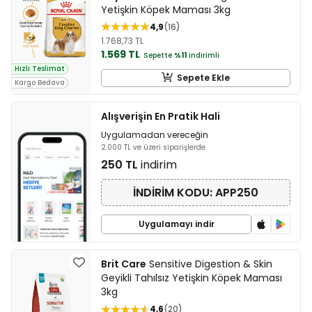
Yetişkin Köpek Maması 3kg
4,9
16
1.768,73 TL
1.569 TL
Sepette
%11
indirimli
Hızlı Teslimat
Sepete Ekle
Kargo Bedava
Alışverişin En Pratik Hali
Uygulamadan vereceğin
2.000 TL ve üzeri siparişlerde
250 TL
indirim
İNDİRİM KODU: APP250
Uygulamayı indir
Brit Care
Sensitive Digestion & Skin
Geyikli Tahılsız Yetişkin Köpek Maması
3kg
4,6
20