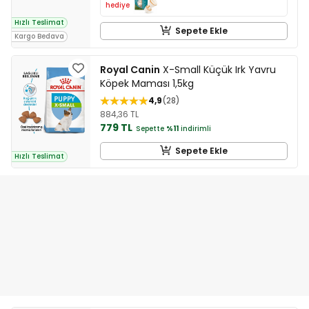
hediye
Hızlı Teslimat
Sepete Ekle
Kargo Bedava
Royal Canin
X-Small Küçük Irk Yavru
Köpek Maması 1,5kg
4,9
28
884,36 TL
779 TL
Sepette
%11
indirimli
Sepete Ekle
Hızlı Teslimat