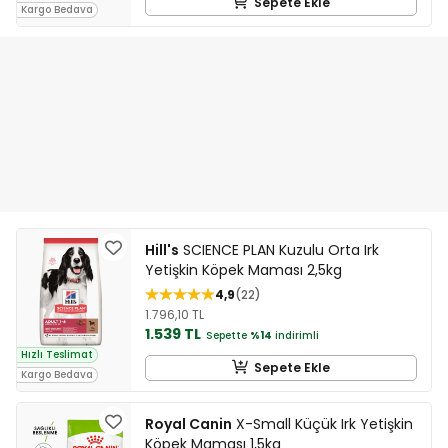
Sepete Ekle
Kargo Bedava
Hill's
SCIENCE PLAN Kuzulu Orta Irk
Yetişkin Köpek Maması 2,5kg
4,9
22
1.796,10 TL
1.539 TL
Sepette
%14
indirimli
Hızlı Teslimat
Sepete Ekle
Kargo Bedava
Royal Canin
X-Small Küçük Irk Yetişkin
Köpek Maması 1,5kg