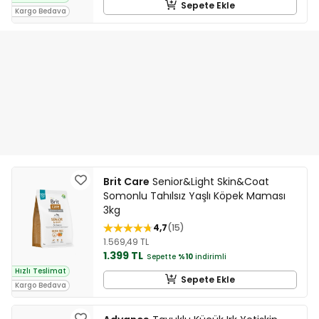
Sepete Ekle
Kargo Bedava
Brit Care
Senior&Light Skin&Coat
Somonlu Tahılsız Yaşlı Köpek Maması
3kg
4,7
15
1.569,49 TL
1.399 TL
Sepette
%10
indirimli
Hızlı Teslimat
Sepete Ekle
Kargo Bedava