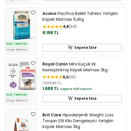
Acana
Pacifica Balıklı Tahılsız Yetişkin
Köpek Maması 11,4kg
4,8
34
9.199 TL
Hızlı Teslimat
Sepete Ekle
Kargo Bedava
Royal Canin
Mini Küçük Irk
Kısırlaştırılmış Köpek Maması 3kg
5,0
10
1.909,89 TL
1.689 TL
Sepette
%11
indirimli
Hızlı Teslimat
Sepete Ekle
Kargo Bedava
Brit Care
Hipoalerjenik Weight Loss
Tavşan Etli Kilo Dengeleyici Yetişkin
Köpek Maması 3kg