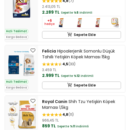
4,9
7
2.413,05 TL
2.289 TL
Sepette
%5
indirimli
+6
hediye
Hızlı Teslimat
Sepete Ekle
Kargo Bedava
Felicia
Hipoalerjenik Somonlu Düşük
Tahıllı Yetişkin Köpek Maması 15kg
4,5
33
3.459 TL
2.999 TL
Sepette
%12
indirimli
Hızlı Teslimat
Sepete Ekle
Kargo Bedava
Royal Canin
Shih Tzu Yetişkin Köpek
Maması 1,5kg
4,8
11
966,45 TL
859 TL
Sepette
%11
indirimli