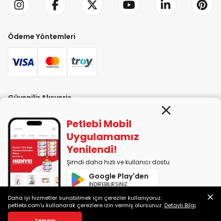
Ödeme Yöntemleri
Güvenilir Alışveriş
Petlebi Mobil
Uygulamamız
Yenilendi!
Şimdi daha hızlı ve kullanıcı dostu
PETLEBİ EVCİL HAYVAN ÜRÜNLERİ PAZ. SAN. TİC. LTD. ŞTİ. Alaşarköy Mah.
Google Play'den
1. Alaşar Cad. No: 9 Osmangazi/Bursa
İNDİREBİLİRSİNİZ
7290599225 vergi numarasıyla Uludağ Vergi Dairesi'ne bağlıdır.
Daha iyi hizmetler sunabilmek için çerezler kullanıyoruz.
App Store'dan
petlebi.com'u kullanarak çerezlere izin vermiş olursunuz.
Detaylı Bilgi
İNDİREBİLİRSİNİZ
2014-2026 © petlebi.com v11.89.0
Tamam