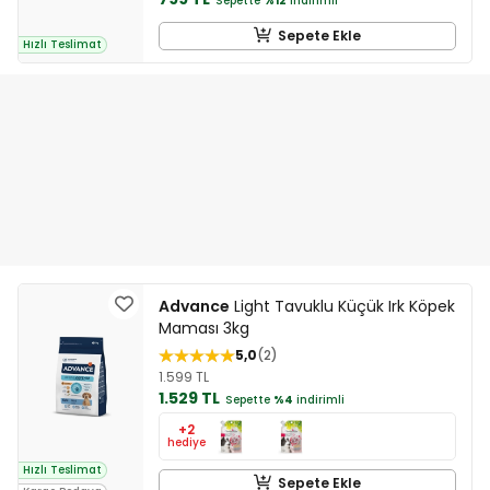
Sepette
%12
indirimli
Sepete Ekle
Hızlı Teslimat
Advance
Light Tavuklu Küçük Irk Köpek
Maması 3kg
5,0
2
1.599 TL
1.529 TL
Sepette
%4
indirimli
+2
hediye
Hızlı Teslimat
Sepete Ekle