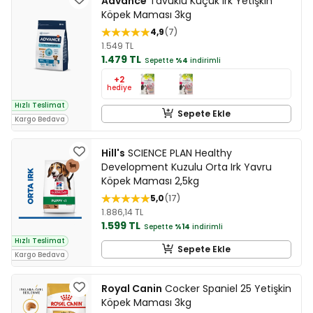
Advance
Tavuklu Küçük Irk Yetişkin
Köpek Maması 3kg
4,9
7
1.549 TL
1.479 TL
Sepette
%4
indirimli
+2
hediye
Hızlı Teslimat
Sepete Ekle
Kargo Bedava
Hill's
SCIENCE PLAN Healthy
Development Kuzulu Orta Irk Yavru
Köpek Maması 2,5kg
5,0
17
1.886,14 TL
1.599 TL
Sepette
%14
indirimli
Hızlı Teslimat
Sepete Ekle
Kargo Bedava
Royal Canin
Cocker Spaniel 25 Yetişkin
Köpek Maması 3kg