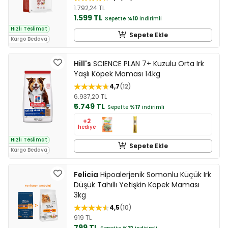
1.792,24 TL
1.599 TL
Sepette
%10
indirimli
Hızlı Teslimat
Sepete Ekle
Kargo Bedava
Hill's
SCIENCE PLAN 7+ Kuzulu Orta Irk
Yaşlı Köpek Maması 14kg
4,7
12
6.937,20 TL
5.749 TL
Sepette
%17
indirimli
+2
hediye
Hızlı Teslimat
Sepete Ekle
Kargo Bedava
Felicia
Hipoalerjenik Somonlu Küçük Irk
Düşük Tahıllı Yetişkin Köpek Maması
3kg
4,5
10
919 TL
799 TL