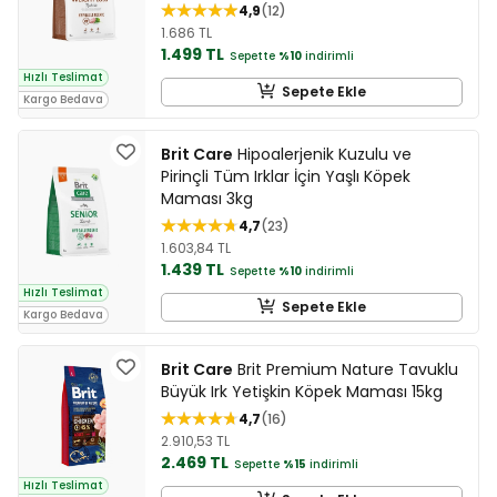
4,9
12
1.686 TL
1.499 TL
Sepette
%10
indirimli
Hızlı Teslimat
Sepete Ekle
Kargo Bedava
Brit Care
Hipoalerjenik Kuzulu ve
Pirinçli Tüm Irklar İçin Yaşlı Köpek
Maması 3kg
4,7
23
1.603,84 TL
1.439 TL
Sepette
%10
indirimli
Hızlı Teslimat
Sepete Ekle
Kargo Bedava
Brit Care
Brit Premium Nature Tavuklu
Büyük Irk Yetişkin Köpek Maması 15kg
4,7
16
2.910,53 TL
2.469 TL
Sepette
%15
indirimli
Hızlı Teslimat