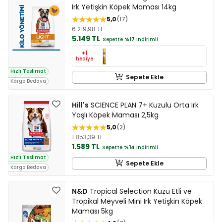
Irk Yetişkin Köpek Maması 14kg
5,0
17
6.219,98 TL
5.149 TL
Sepette
%17
indirimli
+1
hediye
Hızlı Teslimat
Sepete Ekle
Kargo Bedava
Hill's
SCIENCE PLAN 7+ Kuzulu Orta Irk
Yaşlı Köpek Maması 2,5kg
5,0
2
1.853,39 TL
1.589 TL
Sepette
%14
indirimli
Hızlı Teslimat
Sepete Ekle
Kargo Bedava
N&D
Tropical Selection Kuzu Etli ve
Tropikal Meyveli Mini Irk Yetişkin Köpek
Maması 5kg