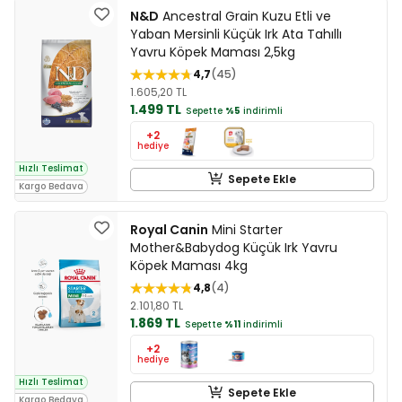
N&D
Ancestral Grain Kuzu Etli ve
Yaban Mersinli Küçük Irk Ata Tahıllı
Yavru Köpek Maması 2,5kg
4,7
45
1.605,20 TL
1.499 TL
Sepette
%5
indirimli
+2
hediye
Hızlı Teslimat
Sepete Ekle
Kargo Bedava
Royal Canin
Mini Starter
Mother&Babydog Küçük Irk Yavru
Köpek Maması 4kg
4,8
4
2.101,80 TL
1.869 TL
Sepette
%11
indirimli
+2
hediye
Hızlı Teslimat
Sepete Ekle
Kargo Bedava