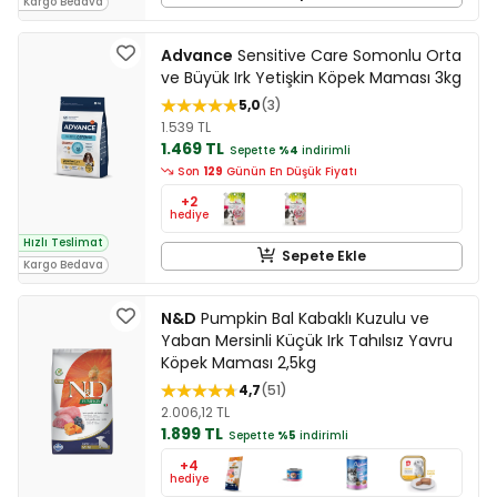
Kargo Bedava
Advance
Sensitive Care Somonlu Orta
ve Büyük Irk Yetişkin Köpek Maması 3kg
5,0
3
1.539 TL
1.469 TL
Sepette
%4
indirimli
Son
129
Günün En Düşük Fiyatı
+2
hediye
Hızlı Teslimat
Sepete Ekle
Kargo Bedava
N&D
Pumpkin Bal Kabaklı Kuzulu ve
Yaban Mersinli Küçük Irk Tahılsız Yavru
Köpek Maması 2,5kg
4,7
51
2.006,12 TL
1.899 TL
Sepette
%5
indirimli
+4
hediye