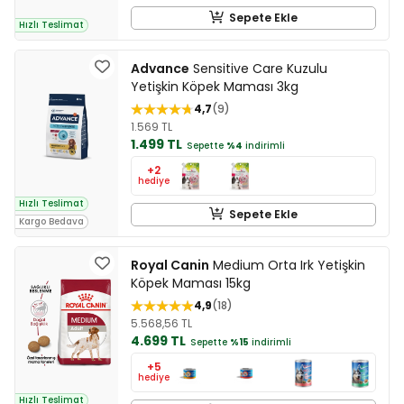
Sepete Ekle
Hızlı Teslimat
Advance
Sensitive Care Kuzulu
Yetişkin Köpek Maması 3kg
4,7
9
1.569 TL
1.499 TL
Sepette
%4
indirimli
+2
hediye
Hızlı Teslimat
Sepete Ekle
Kargo Bedava
Royal Canin
Medium Orta Irk Yetişkin
Köpek Maması 15kg
4,9
18
5.568,56 TL
4.699 TL
Sepette
%15
indirimli
+5
hediye
Hızlı Teslimat