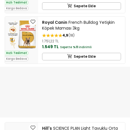
Hızlı Teslimat
Sepete Ekle
Kargo Bedava
Royal Canin
French Bulldog Yetişkin
Köpek Maması 3kg
4,9
18
1.751,22 TL
1.549 TL
Sepette
%11
indirimli
Hızlı Teslimat
Sepete Ekle
Kargo Bedava
Hill's
SCIENCE PLAN Light Tavuklu Orta