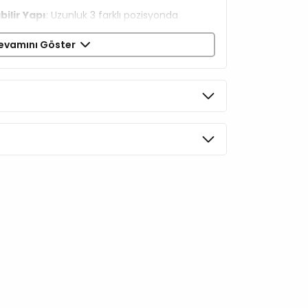
ilir Yapı
: Uzunluk 3 farklı pozisyonda
evamını Göster
ları:
Dayanıklı metal halkalarla sabitleme
li:
Curli göğüs tasmalarıyla tam uyum
i:
En iyi kavrama, kontrol ve güvenlik için özel
:
Tasmanın üzerinde entegre olarak yer alır,
da.
a uygundur.
uru temizleme yapmayın.