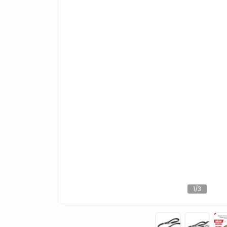
1
/
3