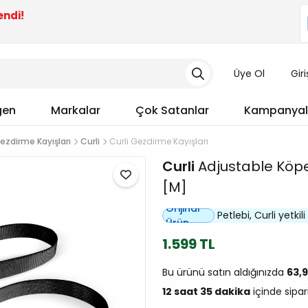
endi!
Üye Ol
Gir
gen
Markalar
Çok Satanlar
Kampanyal
ezdirme Kayışları
Curli
Curli Gezdirme Kayışları
Curli
Adjustable Köpe
[M]
Orijinal
Petlebi, Curli yetkili 
Ürün
1.599 TL
Bu ürünü satın aldığınızda
63,
12 saat 35 dakika
içinde sipar