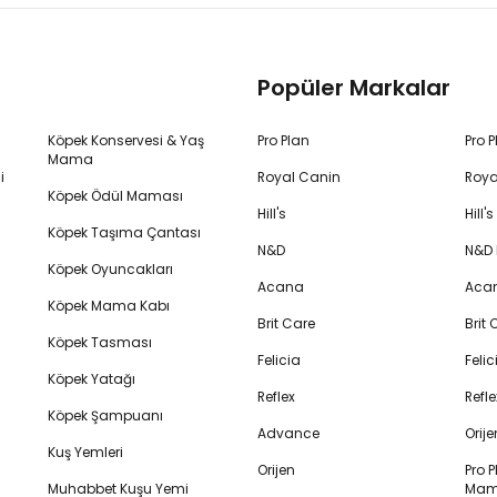
Popüler Markalar
Köpek Konservesi & Yaş
Pro Plan
Pro 
Mama
i
Royal Canin
Roya
Köpek Ödül Maması
Hill's
Hill
Köpek Taşıma Çantası
N&D
N&D
Köpek Oyuncakları
Acana
Aca
Köpek Mama Kabı
Brit Care
Brit
Köpek Tasması
Felicia
Feli
Köpek Yatağı
Reflex
Refl
Köpek Şampuanı
Advance
Orij
Kuş Yemleri
Orijen
Pro P
Muhabbet Kuşu Yemi
Mam