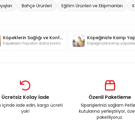
ışları
Bahçe Ürünleri
Eğitim Ürünleri ve Ekipmanları
K
Köpeklerin Sağlığı ve Konforu için En Gerekli Ürünler
Köpeklerin hayatını daha konforlu ve güzel kılmaya yardımcı olan ürünler hakkında detaylı bilgileri bu yazımızda bulabilirsiniz.
Ücretsiz Kolay İade
Özenli Paketleme
 içinde iade edin, kargo ücreti
Siparişlerinizi sağlam Petl
yok!
kutularına yerleştiriyor, öz
paketliyoruz.