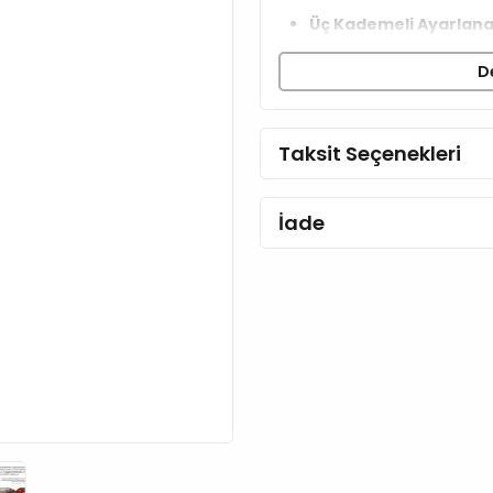
Üç Kademeli Ayarlanab
ayarlanabilir.
D
Metal Sabitleme Halka
imkanı sunar.
Uyumlu Emniyet Çenge
Taksit Seçenekleri
sağlar.
Tube Nylon Teknolojis
dokuma.
İade
Çöp Poşeti Dispanseri
her zaman elinizin altın
Ürün yalnızca elde yıkamay
Yumuşatıcı kullanmayın, k
Ürün Ölçüleri:
En: 1,5 cm
Uzunluk: 200 cm