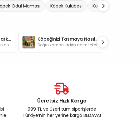
öpek Ödül Maması
Köpek Kulübesi
Köpek Taşıma Ekipman
Köpeğinizle Kamp Yaparken Dikkat Etmeniz Gerekenler
Köpeğinizi Tasmaya Nasıl Alıştırabilirsiniz?
Köpeğinizle kamp yaparken dikkat etmeniz gerekenler nelerdir? Sağlık hazırlıkları, güvenlik önlemleri ve keyifli bir kamp deneyimi için ipuçları.
Doğru zaman, adım adım teknikler ve olumlu takviyelerle köpeğinizi tasmaya alıştırma yöntemlerini öğrenin.
Ücretsiz Hızlı Kargo
ebi
999 TL ve üzeri tüm siparişlerde
enle
Türkiye’nin her yerine kargo BEDAVA!