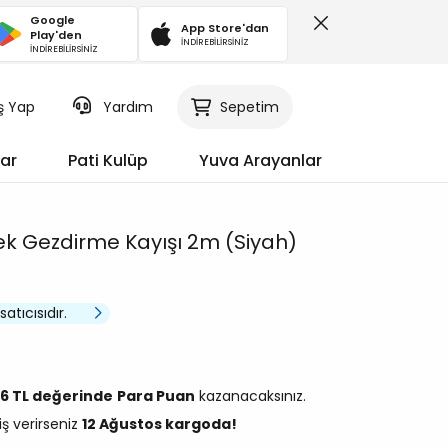
Google
App Store'dan
Play'den
İNDİREBİLİRSİNİZ
İNDİREBİLİRSİNİZ
iş Yap
Sepetim
Yardım
ar
Pati Kulüp
Yuva Arayanlar
k Gezdirme Kayışı 2m (Siyah)
satıcısıdır.
96 TL değerinde
Para Puan
kazanacaksınız.
iş verirseniz
12 Ağustos kargoda!