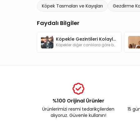
Köpek Tasmaları ve Kayışları
Gezdirme Kay
Faydalı Bilgiler
Köpekle Gezintileri Kolaylaştıracak Şeyler
Köpekler diğer canlılara göre bakımları açısından bizlere daha bağımlı hayvanlardır. Gezintilere çıkarken dikkat etmemiz gerekenleri biliyor muyuz?
%100 Orijinal Ürünler
Ürünlerimizi resmi tedarikçilerden
15 gün
alıyoruz. Güvenle kullanın!