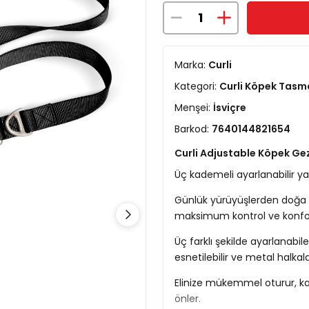
Marka:
Curli
Kategori:
Curli Köpek Tasma
Menşei:
İsviçre
Barkod:
7640144821654
Curli Adjustable Köpek Ge
Üç kademeli ayarlanabilir y
Günlük yürüyüşlerden doğa k
maksimum kontrol ve konfo
Üç farklı şekilde ayarlanabi
esnetilebilir ve metal halkala
Elinize mükemmel oturur, k
önler.