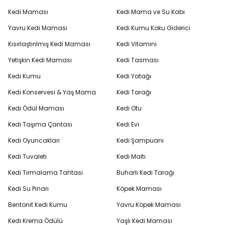
Kedi Maması
Kedi Mama ve Su Kabı
Yavru Kedi Maması
Kedi Kumu Koku Giderici
Kısırlaştırılmış Kedi Maması
Kedi Vitamini
Yetişkin Kedi Maması
Kedi Tasması
Kedi Kumu
Kedi Yatağı
Kedi Konservesi & Yaş Mama
Kedi Tarağı
Kedi Ödül Maması
Kedi Otu
Kedi Taşıma Çantası
Kedi Evi
Kedi Oyuncakları
Kedi Şampuanı
Kedi Tuvaleti
Kedi Maltı
Kedi Tırmalama Tahtası
Buharlı Kedi Tarağı
Kedi Su Pınarı
Köpek Maması
Bentonit Kedi Kumu
Yavru Köpek Maması
Kedi Krema Ödülü
Yaşlı Kedi Maması