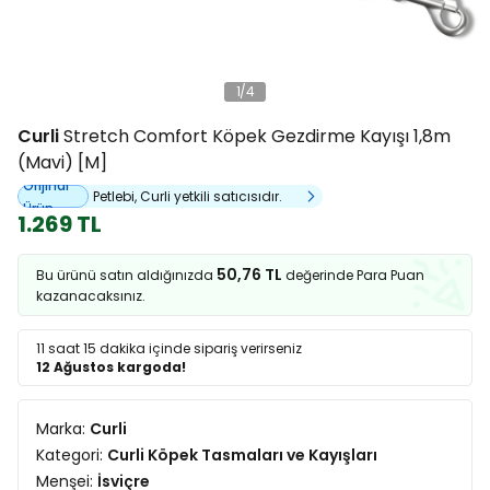
1
/
4
Curli
Stretch Comfort Köpek Gezdirme Kayışı 1,8m
(Mavi) [M]
Orijinal
Petlebi, Curli yetkili satıcısıdır.
Ürün
1.269 TL
50,76 TL
Bu ürünü satın aldığınızda
değerinde Para Puan
kazanacaksınız.
11 saat 15 dakika
içinde sipariş verirseniz
12 Ağustos kargoda!
Marka:
Curli
Kategori:
Curli Köpek Tasmaları ve Kayışları
Menşei:
İsviçre