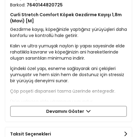
Barkod:
7640144820725
Curli Stretch Comfort Köpek Gezdirme Kayışı 1,8m
(Mavi) [M]
Gezdirme kayışı, köpeğinizle yaptığınız yürüyüşleri daha
konforlu ve kontrollü hale getirir.
Kalın ve ultra yumuşak naylon ip yapısı sayesinde elde
rahatlıkla kavranır ve köpeğinizin ani hareketlerinde
oluşan sarsıntıları minimuma indirir.
İçindeki özel yapı, esneme sağlayarak ani çekişleri
yumuşatır ve hem sizin hem de dostunuz için stressiz
bir yürüyüş deneyimi sunar.
Çöp poşeti dispanseri tasma üzerinde entegredir.
Ürün yalnızca elde yıkamaya uygundur.
Devamını Göster
Dikkat yumuşatıcı kullanmayın, kuru temizleme
yapmayın.
Ürün Ölçüleri:
Taksit Seçenekleri