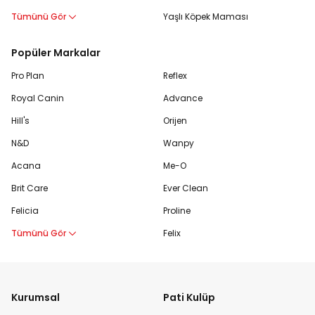
Tümünü Gör
Yaşlı Köpek Maması
Popüler Markalar
Pro Plan
Reflex
Royal Canin
Advance
Hill's
Orijen
N&D
Wanpy
Acana
Me-O
Brit Care
Ever Clean
Felicia
Proline
Tümünü Gör
Felix
Kurumsal
Pati Kulüp