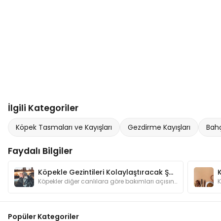
İlgili Kategoriler
Köpek Tasmaları ve Kayışları
Gezdirme Kayışları
Bahç
Faydalı Bilgiler
Köpekle Gezintileri Kolaylaştıracak Şeyler
Köpekler diğer canlılara göre bakımları açısından bizlere daha bağımlı hayvanlardır. Gezintilere çıkarken dikkat etmemiz gerekenleri biliyor muyuz?
Popüler Kategoriler