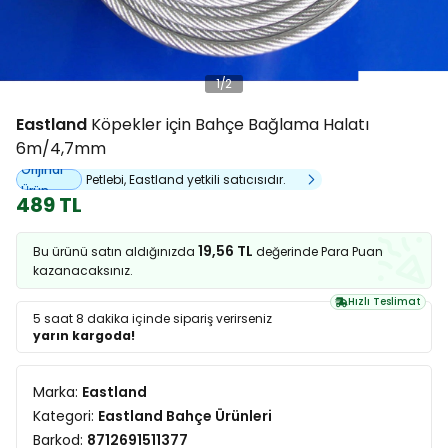
1
/
2
Eastland
Köpekler için Bahçe Bağlama Halatı
6m/4,7mm
Orijinal
Petlebi, Eastland yetkili satıcısıdır.
Ürün
489 TL
19,56 TL
Bu ürünü satın aldığınızda
değerinde Para Puan
kazanacaksınız.
Hızlı Teslimat
5 saat 8 dakika
içinde sipariş verirseniz
yarın kargoda!
Marka:
Eastland
Kategori:
Eastland Bahçe Ürünleri
Barkod:
8712691511377