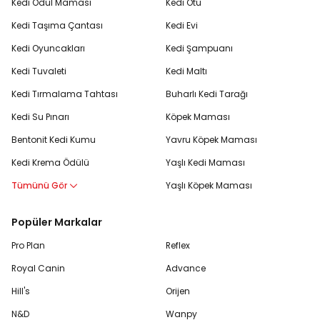
Kedi Ödül Maması
Kedi Otu
Kedi Taşıma Çantası
Kedi Evi
Kedi Oyuncakları
Kedi Şampuanı
Kedi Tuvaleti
Kedi Maltı
Kedi Tırmalama Tahtası
Buharlı Kedi Tarağı
Kedi Su Pınarı
Köpek Maması
Bentonit Kedi Kumu
Yavru Köpek Maması
Kedi Krema Ödülü
Yaşlı Kedi Maması
Tümünü Gör
Yaşlı Köpek Maması
Popüler Markalar
Pro Plan
Reflex
Royal Canin
Advance
Hill's
Orijen
N&D
Wanpy