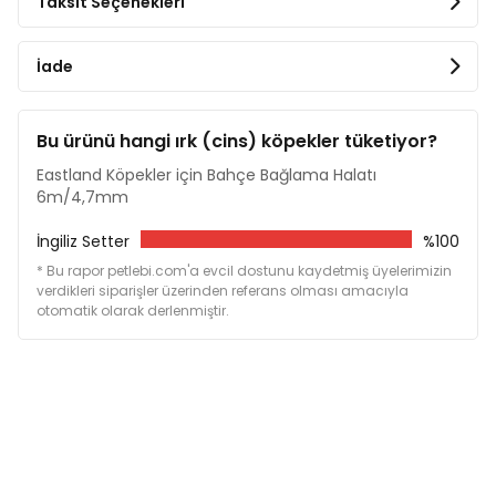
Taksit Seçenekleri
İade
Bu ürünü hangi ırk (cins) köpekler tüketiyor?
Eastland Köpekler için Bahçe Bağlama Halatı
6m/4,7mm
İngiliz Setter
%100
* Bu rapor petlebi.com'a evcil dostunu kaydetmiş üyelerimizin
verdikleri siparişler üzerinden referans olması amacıyla
otomatik olarak derlenmiştir.