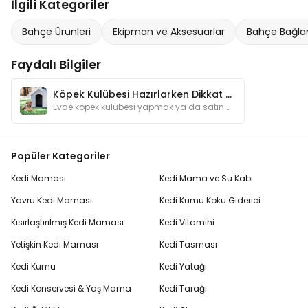
İlgili Kategoriler
Bahçe Ürünleri
Ekipman ve Aksesuarlar
Bahçe Bağlam
Faydalı Bilgiler
Köpek Kulübesi Hazırlarken Dikkat Edilmesi Gerekenler
Evde köpek kulübesi yapmak ya da satın aldığınız kulübeyi köpeğinizin gereksinimleri özelinde değiştirmek isterseniz bu yazımız tam size göre.
Popüler Kategoriler
Kedi Maması
Kedi Mama ve Su Kabı
Yavru Kedi Maması
Kedi Kumu Koku Giderici
Kısırlaştırılmış Kedi Maması
Kedi Vitamini
Yetişkin Kedi Maması
Kedi Tasması
Kedi Kumu
Kedi Yatağı
Kedi Konservesi & Yaş Mama
Kedi Tarağı