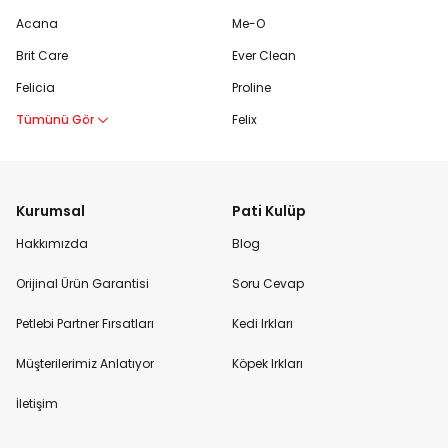
Acana
Me-O
Brit Care
Ever Clean
Felicia
Proline
Tümünü Gör
Felix
Kurumsal
Pati Kulüp
Hakkımızda
Blog
Orijinal Ürün Garantisi
Soru Cevap
Petlebi Partner Fırsatları
Kedi Irkları
Müşterilerimiz Anlatıyor
Köpek Irkları
İletişim