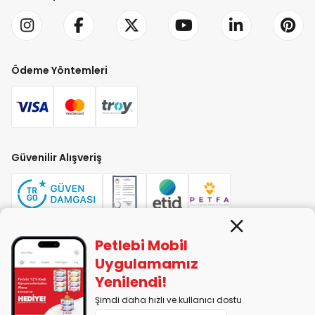
Ödeme Yöntemleri
Güvenilir Alışveriş
Petlebi Mobil
PETLEBİ EVCİL HAYVAN ÜRÜNLERİ PAZ. SAN. TİC. LTD. ŞTİ. Alaşarköy Mah.
Uygulamamız
1. Alaşar Cad. No: 9 Osmangazi/Bursa
Yenilendi!
7290599225 vergi numarasıyla Uludağ Vergi Dairesi'ne bağlıdır.
Şimdi daha hızlı ve kullanıcı dostu