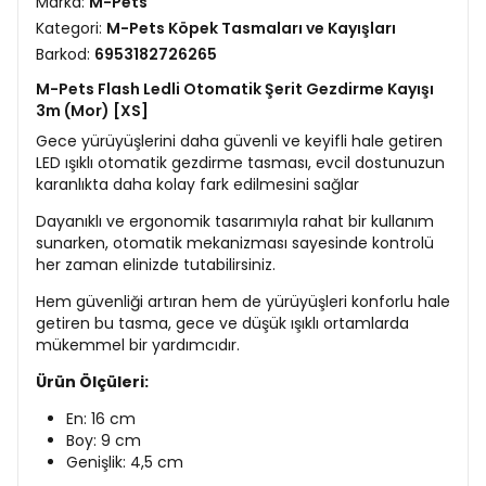
Marka:
M-Pets
Kategori:
M-Pets Köpek Tasmaları ve Kayışları
Barkod:
6953182726265
M-Pets Flash Ledli Otomatik Şerit Gezdirme Kayışı
3m (Mor) [XS]
Gece yürüyüşlerini daha güvenli ve keyifli hale getiren
LED ışıklı otomatik gezdirme tasması, evcil dostunuzun
karanlıkta daha kolay fark edilmesini sağlar
Dayanıklı ve ergonomik tasarımıyla rahat bir kullanım
sunarken, otomatik mekanizması sayesinde kontrolü
her zaman elinizde tutabilirsiniz.
Hem güvenliği artıran hem de yürüyüşleri konforlu hale
getiren bu tasma, gece ve düşük ışıklı ortamlarda
mükemmel bir yardımcıdır.
Ürün Ölçüleri:
En: 16 cm
Boy: 9 cm
Genişlik: 4,5 cm