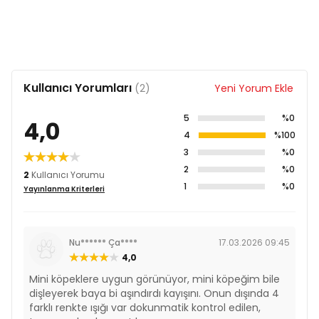
Kullanıcı Yorumları
(2)
Yeni Yorum Ekle
5
%0
4,0
4
%100
3
%0
2
%0
2
Kullanıcı Yorumu
1
%0
Yayınlanma Kriterleri
Nu****** Ça****
17.03.2026 09:45
4,0
Mini köpeklere uygun görünüyor, mini köpeğim bile
dişleyerek baya bi aşındırdı kayışını. Onun dışında 4
farklı renkte ışığı var dokunmatik kontrol edilen,