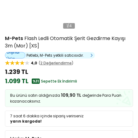
1
/
4
M-Pets
Flash Ledli Otomatik Şerit Gezdirme Kayışı
3m (Mor) [XS]
Orijinal
Petlebi, M-Pets yetkili satıcısıdır.
Ürün
4,0
2 Değerlendirme
1.239 TL
1.099 TL
%11
Sepette Ek İndirimli
109,90 TL
Bu ürünü satın aldığınızda
değerinde Para Puan
kazanacaksınız.
7 saat 6 dakika
içinde sipariş verirseniz
yarın kargoda!