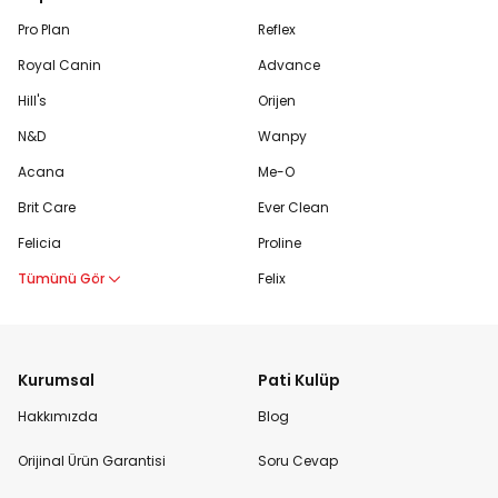
Pro Plan
Reflex
Royal Canin
Advance
Hill's
Orijen
N&D
Wanpy
Acana
Me-O
Brit Care
Ever Clean
Felicia
Proline
Tümünü Gör
Felix
Kurumsal
Pati Kulüp
Hakkımızda
Blog
Orijinal Ürün Garantisi
Soru Cevap