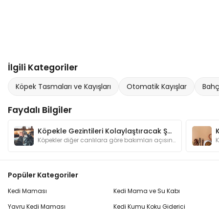
İlgili Kategoriler
Köpek Tasmaları ve Kayışları
Otomatik Kayışlar
Bahç
Faydalı Bilgiler
Köpekle Gezintileri Kolaylaştıracak Şeyler
Köpekler diğer canlılara göre bakımları açısından bizlere daha bağımlı hayvanlardır. Gezintilere çıkarken dikkat etmemiz gerekenleri biliyor muyuz?
Popüler Kategoriler
Kedi Maması
Kedi Mama ve Su Kabı
Yavru Kedi Maması
Kedi Kumu Koku Giderici