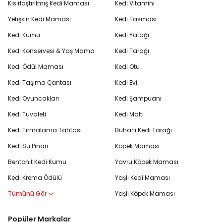
Kısırlaştırılmış Kedi Maması
Kedi Vitamini
Yetişkin Kedi Maması
Kedi Tasması
Kedi Kumu
Kedi Yatağı
Kedi Konservesi & Yaş Mama
Kedi Tarağı
Kedi Ödül Maması
Kedi Otu
Kedi Taşıma Çantası
Kedi Evi
Kedi Oyuncakları
Kedi Şampuanı
Kedi Tuvaleti
Kedi Maltı
Kedi Tırmalama Tahtası
Buharlı Kedi Tarağı
Kedi Su Pınarı
Köpek Maması
Bentonit Kedi Kumu
Yavru Köpek Maması
Kedi Krema Ödülü
Yaşlı Kedi Maması
Tümünü Gör
Yaşlı Köpek Maması
Popüler Markalar