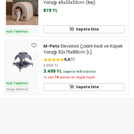
Yatağı 45x33x33cm (Bej)
879 TL
Sepete Ekle
Hızlı Teslimat
M-Pets
Elevated Çadırlı Kedi ve Köpek
Yatağı 92x76x88cm [L]
5,0
1
3.959 TL
3.499 TL
Sepette
%11
indirimli
Son
76
Günün En Düşük Fiyatı
Hızlı Teslimat
Sepete Ekle
Kargo Bedava