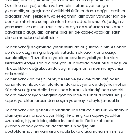
rahatlığı kadar genel sağlık durumunu da düşünmelisiniz.
Özellikle ileri yaşta olan ve tuvaletini tutamayanlar için
yıkanabilir, su geçirmez özellikteki ürünler daha doğru tercihler
olacaktır. Aynı şekilde tuvalet eğitimini almayan yavrular için de
benzer kriterlere sahip olanları tercih edebilirsiniz. Yaşadığınız
yerin iklimi ve dostunuzun sıcaklara ya da soğuklara ne kadar
dayanıklı olduğu gibi önemli bilgileri de köpek yatakları satın
alırken hesaba katabilirsiniz.
Köpek yatağı seçiminde yatak stilini de düşünmelisiniz. Az önce
de ifade ettiğimiz gibi köpek yatakları ek özelliklerle satışa
sunulabiliyor. Bazı köpek yatakları ısıyı koruyabiliyor bazıları
serinletici etkiye sahip olabiliyor. Bu noktada dostunuzun yaşı ve
ırk özellikleri doğrultusunda seçim yapmanız memnuniyetinizi
arttıracaktır.
Köpek yatakları çeşitli renk, desen ve şekilde olabildiğinden
konumlandırılacakları alanların dekorasyonu da düşünülmelidir.
Köpek yatağı modelleri arasında kararsız kalındığında evdeki
hâkim dekorasyon renginin göz önünde bulundurulması, en şık
köpek yatakları arasından seçim yapmayı kolaylaştıracaktır.
Köpek yatakları genellikle yıkanabilir özellikte sunulur. Yıkanabilir
olan aynı zamanda dayanıklılığı ile öne çıkan köpek yatakları
uzun süre, hijyenik bir şekilde kullanılabilir. Belli aralıklarla
yıkanan köpek yatakları dostlarımızın sağlığının
desteklenmesinin yanı sıra evdeki koku oluşumunun minimize