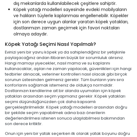
dış mekanlarda kullanılabilecek çeşitlere sahiptir.
Köpek yatağı modelleri sayesinde evdeki mobilyaların
ve halıların tüylerle kaplanması engellenebilir. Köpekler
için son derece uygun alanlar yaratan köpek yatakları,
dostlarımızın zaman geçirmek için favori noktaları
olmaya adaydır.
Köpek Yatağı Seçimi Nasıl Yapılmalı?
Evinizi yeni bir yavru köpek ya da sahiplendiğiniz bir yetişkinle
paylaşacağınız andan itibaren büyük bir sorumluluk alırsınız.
Hangi mamayı yiyecekler, nasıl mama ve su kaplarını
kullanacaklar, aşıları ne zaman yapılacak, güvenlikleri için hangi
tedbirler alınacak, veteriner kontrolleri nasıl olacak gibi birçok
sorunun üstesinden gelmeniz gerekir. Tüm bunların yanı sıra
konforlarını sağlamak istemeniz de oldukça normaldir.
Dostlarınızın kendilerine ait bir alanda uyumaları için köpek
yatakları arasından seçim yapmanız gerekir. Köpek yatakları
seçimi düşündüğünüzden çok daha kapsamlı
gerçekleştirilmelidir. Köpek yatağı modelleri arasından doğru
bir şekilde seçim yapabilmek adına bazı önerilerin
değerlendirilmesi istenen sonuca ulaşılabilmesi bakımından
son derece kritiktir.
Onun için yeni bir yatak seçerken ilk olarak yatak boyunu doğru