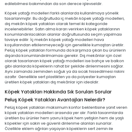
edilebilmesi bakımından da son derece işlevseldir.
Köpek yatağı modelleri farklı alanlarda kullanılmaya yönelik
tasarlanmıştır. Bu doğrultuda iç mekân köpek yatağı modelleri,
dış mekân köpek yatakları olarak temel iki kategoride
incelenebilirler. Satın alma kararı verirken köpek yataklarının
konumlandırılacakları alanlar doğrultusunda seçim yapılması
tavsiye edilir. İç mekân köpek yatağı modelleri hava
koşullarından etkilenmeyeceği için genellikle kumaştan üretilir.
Pelüş köpek yatakları formunda da karşımıza çıkan bu ürünlerin
dışarıda konumlandırılmaması gerekir. Dış mekânlar için özel
olarak tasarlanan köpek yatağı modelleri ise bahçe ve balkon
gibi alanlarda köpeklerin rahat bir şekilde dinlenmesini sağlar.
Aynı zamanda zeminden soğuk ya da sıcak hissedilmesi riskini
azaltır. Genellikle sert plastikten ya da polyester kumaştan
üretilen köpek yatakları dış mekânlar için idealdir.
Köpek Yatakları Hakkında Sık Sorulan Sorular
Peluş Köpek Yatakları Avantajları Nelerdir?
Pelüş köpek yatakları maksimum konfor beklentisine yanıt veren
köpek yatakları modelleri arasında yer alır. Farklı tasarımlarda
üretilen bu ürünler hem yavru köpek hem yetişkin hem de yaşlı
köpekler için sakin ve güvenli dinlenme alanları sunarlar.
Özellikle eklem ağrıları yaşayan köpeklerin sert zemin ile