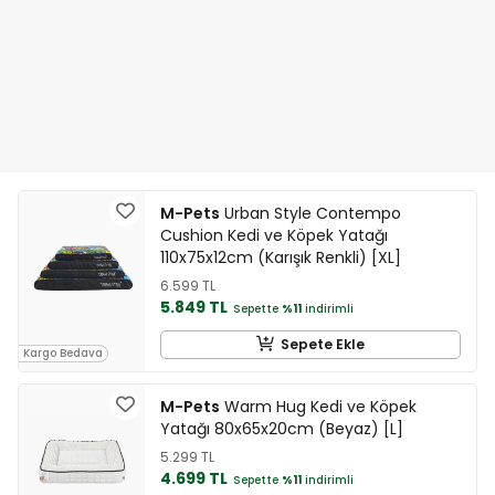
M-Pets
Urban Style Contempo
Cushion Kedi ve Köpek Yatağı
110x75x12cm (Karışık Renkli) [XL]
6.599 TL
5.849 TL
Sepette
%11
indirimli
Sepete Ekle
Kargo Bedava
M-Pets
Warm Hug Kedi ve Köpek
Yatağı 80x65x20cm (Beyaz) [L]
5.299 TL
4.699 TL
Sepette
%11
indirimli