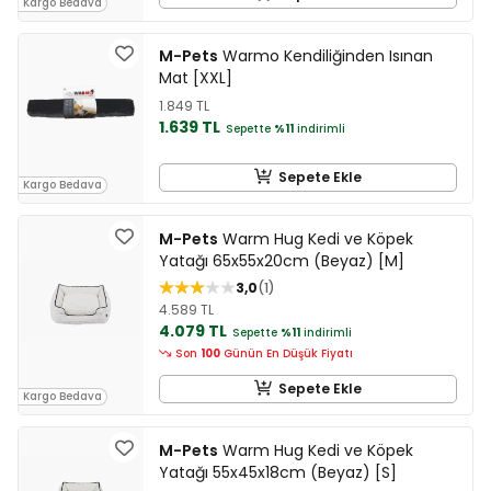
Kargo Bedava
M-Pets
Warmo Kendiliğinden Isınan
Mat [XXL]
1.849 TL
1.639 TL
Sepette
%11
indirimli
Sepete Ekle
Kargo Bedava
M-Pets
Warm Hug Kedi ve Köpek
Yatağı 65x55x20cm (Beyaz) [M]
3,0
1
4.589 TL
4.079 TL
Sepette
%11
indirimli
Son
100
Günün En Düşük Fiyatı
Sepete Ekle
Kargo Bedava
M-Pets
Warm Hug Kedi ve Köpek
Yatağı 55x45x18cm (Beyaz) [S]