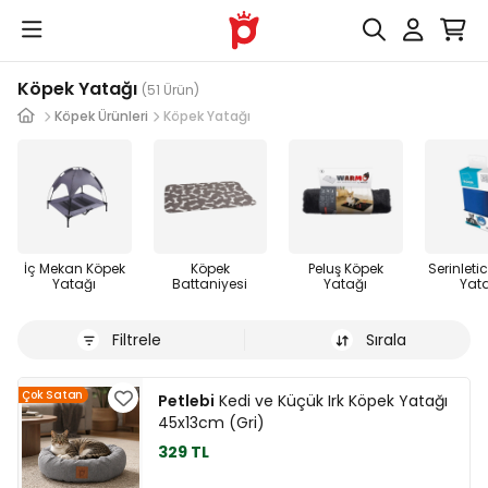
Köpek Yatağı
(51 Ürün)
Köpek Ürünleri
Köpek Yatağı
İç Mekan Köpek
Köpek
Peluş Köpek
Serinleti
Yatağı
Battaniyesi
Yatağı
Yat
Filtrele
Sırala
Çok Satan
Petlebi
Kedi ve Küçük Irk Köpek Yatağı
45x13cm (Gri)
329 TL