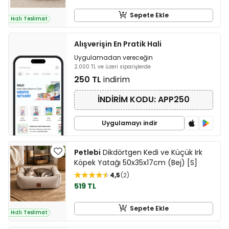
Sepete Ekle
Hızlı Teslimat
Alışverişin En Pratik Hali
Uygulamadan vereceğin
2.000 TL ve üzeri siparişlerde
250 TL
indirim
İNDİRİM KODU: APP250
Uygulamayı indir
Petlebi
Dikdörtgen Kedi ve Küçük Irk
Köpek Yatağı 50x35x17cm (Bej) [S]
4,5
2
519 TL
Sepete Ekle
Hızlı Teslimat