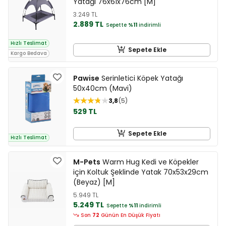
Yatağı 76x61x76cm [M]
3.249 TL
2.889 TL
Sepette
%11
indirimli
Hızlı Teslimat
Sepete Ekle
Kargo Bedava
Pawise
Serinletici Köpek Yatağı
50x40cm (Mavi)
3,8
5
529 TL
Sepete Ekle
Hızlı Teslimat
M-Pets
Warm Hug Kedi ve Köpekler
için Koltuk Şeklinde Yatak 70x53x29cm
(Beyaz) [M]
5.949 TL
5.249 TL
Sepette
%11
indirimli
Son
72
Günün En Düşük Fiyatı