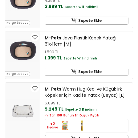
4.399 TL
3.899 TL
Sepette
%11
indirimli
Sepete Ekle
Kargo Bedava
M-Pets
Java Plastik Köpek Yatağı
61x41cm [M]
1.599 TL
1.399 TL
Sepette
%11
indirimli
Sepete Ekle
Kargo Bedava
M-Pets
Warm Hug Kedi ve Küçük Irk
Köpekler için Kadife Yatak (Beyaz) [L]
5.899 TL
5.249 TL
Sepette
%11
indirimli
Son
100
Günün En Düşük Fiyatı
+2
hediye