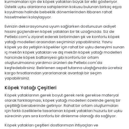
kurmamaları için de köpek yatakları büyük bir etki gösteriyor.
Üstelik uyku alanlarına sahiplerinin kokusu bulunan birkaç eşya
koyulması halinde bebeklik dönemlerinden itibaren rahat
hissetmeleri kolaylaşıyor.
Evinizin dekorasyonuna uyum sağlarken dostunuzun aidiyet
hissini güçlendiren köpek yatakları bir tık uzağınızda. Siz de
Petlebi.com'u ziyaret ederek birbirinden şık ve konforlu köpek
yatağı modelleri arasından seçiminizi yapabilirsiniz. Yavru
köpek ya da yetişkin köpekler için rahat bir uyku deneyimi sunan
iç mekân köpek yatakları ve dış mekân köpek yatağı modelleri
haricinde köpek battaniyesi gibi konforlu bir ortam
oluşturulmasına yardımcı ürünleri de Petlebi.com'da
keşfedebilirsiniz. Belirlenen sepet tutarına ulaştığınızda ücretsiz
kargo fırsatlarından yararlanarak avantajlı bir seçim
yapabilirsiniz.
Köpek Yatağı Çeşitleri
Köpek yataklarının gerek boyut gerek renk gerekse materyal
olarak farklılaşması, köpek yatağı modelleri özelinde geniş bir
çeşitliliği beraberinde getiriyor. Rahat bir ortam oluşturmaları
için farklı özelliklerle tasarlanan köpek yatakları huzurlu bir uyku
sürecinin yanı sıra konforlu bir dinlenme olanağı da sağlıyor.
Köpek yatakları çeşitleri dostlarımızın ihtiyaçları ve