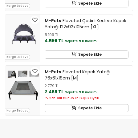
Sepete Ekle
Kargo Bedava
M-Pets
Elevated Çadırlı Kedi ve Köpek
Yatağı 122x92x105cm [XL]
5.199 TL
4.599 TL
Sepette
%11
indirimli
Sepete Ekle
Kargo Bedava
M-Pets
Elevated Köpek Yatağı
76x61x18cm [M]
2.779 TL
2.469 TL
Sepette
%11
indirimli
Son
100
Günün En Düşük Fiyatı
Sepete Ekle
Kargo Bedava