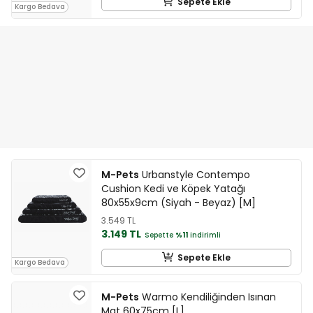
Sepete Ekle
Kargo Bedava
M-Pets
Urbanstyle Contempo
Cushion Kedi ve Köpek Yatağı
80x55x9cm (Siyah - Beyaz) [M]
3.549 TL
3.149 TL
Sepette
%11
indirimli
Sepete Ekle
Kargo Bedava
M-Pets
Warmo Kendiliğinden Isınan
Mat 60x75cm [L]