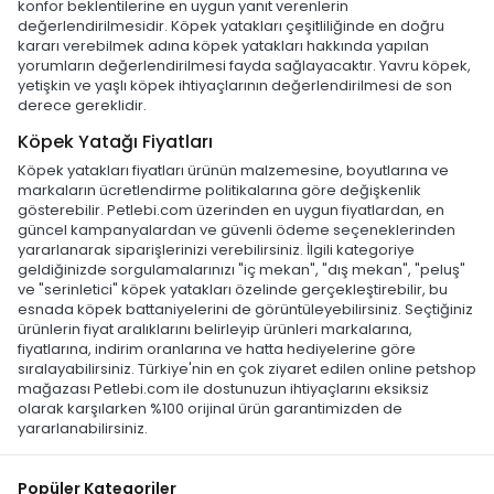
konfor beklentilerine en uygun yanıt verenlerin
değerlendirilmesidir. Köpek yatakları çeşitliliğinde en doğru
kararı verebilmek adına köpek yatakları hakkında yapılan
yorumların değerlendirilmesi fayda sağlayacaktır. Yavru köpek,
yetişkin ve yaşlı köpek ihtiyaçlarının değerlendirilmesi de son
derece gereklidir.
Köpek Yatağı Fiyatları
Köpek yatakları fiyatları ürünün malzemesine, boyutlarına ve
markaların ücretlendirme politikalarına göre değişkenlik
gösterebilir. Petlebi.com üzerinden en uygun fiyatlardan, en
güncel kampanyalardan ve güvenli ödeme seçeneklerinden
yararlanarak siparişlerinizi verebilirsiniz. İlgili kategoriye
geldiğinizde sorgulamalarınızı "iç mekan", "dış mekan", "peluş"
ve "serinletici" köpek yatakları özelinde gerçekleştirebilir, bu
esnada köpek battaniyelerini de görüntüleyebilirsiniz. Seçtiğiniz
ürünlerin fiyat aralıklarını belirleyip ürünleri markalarına,
fiyatlarına, indirim oranlarına ve hatta hediyelerine göre
sıralayabilirsiniz. Türkiye'nin en çok ziyaret edilen online petshop
mağazası Petlebi.com ile dostunuzun ihtiyaçlarını eksiksiz
olarak karşılarken %100 orijinal ürün garantimizden de
yararlanabilirsiniz.
Popüler Kategoriler