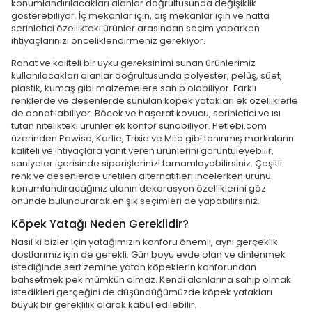
konumlandırılacakları alanlar doğrultusunda değişiklik
gösterebiliyor. İç mekanlar için, dış mekanlar için ve hatta
serinletici özellikteki ürünler arasından seçim yaparken
ihtiyaçlarınızı önceliklendirmeniz gerekiyor.
Rahat ve kaliteli bir uyku gereksinimi sunan ürünlerimiz
kullanılacakları alanlar doğrultusunda polyester, pelüş, süet,
plastik, kumaş gibi malzemelere sahip olabiliyor. Farklı
renklerde ve desenlerde sunulan köpek yatakları ek özelliklerle
de donatılabiliyor. Böcek ve haşerat kovucu, serinletici ve ısı
tutan nitelikteki ürünler ek konfor sunabiliyor. Petlebi.com
üzerinden Pawise, Karlie, Trixie ve Mita gibi tanınmış markaların
kaliteli ve ihtiyaçlara yanıt veren ürünlerini görüntüleyebilir,
saniyeler içerisinde siparişlerinizi tamamlayabilirsiniz. Çeşitli
renk ve desenlerde üretilen alternatifleri incelerken ürünü
konumlandıracağınız alanın dekorasyon özelliklerini göz
önünde bulundurarak en şık seçimleri de yapabilirsiniz.
Köpek Yatağı Neden Gereklidir?
Nasıl ki bizler için yatağımızın konforu önemli, aynı gerçeklik
dostlarımız için de gerekli. Gün boyu evde olan ve dinlenmek
istediğinde sert zemine yatan köpeklerin konforundan
bahsetmek pek mümkün olmaz. Kendi alanlarına sahip olmak
istedikleri gerçeğini de düşündüğümüzde köpek yatakları
büyük bir gereklilik olarak kabul edilebilir.