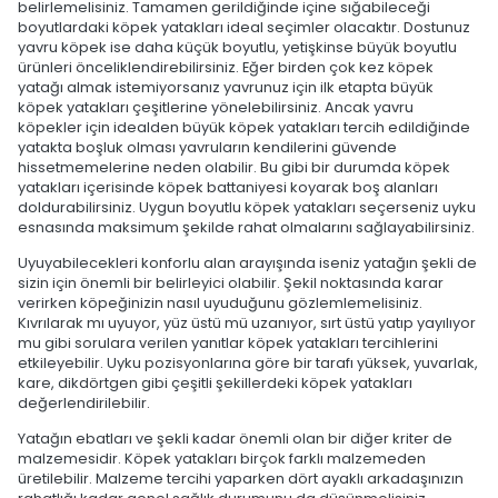
belirlemelisiniz. Tamamen gerildiğinde içine sığabileceği
boyutlardaki köpek yatakları ideal seçimler olacaktır. Dostunuz
yavru köpek ise daha küçük boyutlu, yetişkinse büyük boyutlu
ürünleri önceliklendirebilirsiniz. Eğer birden çok kez köpek
yatağı almak istemiyorsanız yavrunuz için ilk etapta büyük
köpek yatakları çeşitlerine yönelebilirsiniz. Ancak yavru
köpekler için idealden büyük köpek yatakları tercih edildiğinde
yatakta boşluk olması yavruların kendilerini güvende
hissetmemelerine neden olabilir. Bu gibi bir durumda köpek
yatakları içerisinde köpek battaniyesi koyarak boş alanları
doldurabilirsiniz. Uygun boyutlu köpek yatakları seçerseniz uyku
esnasında maksimum şekilde rahat olmalarını sağlayabilirsiniz.
Uyuyabilecekleri konforlu alan arayışında iseniz yatağın şekli de
sizin için önemli bir belirleyici olabilir. Şekil noktasında karar
verirken köpeğinizin nasıl uyuduğunu gözlemlemelisiniz.
Kıvrılarak mı uyuyor, yüz üstü mü uzanıyor, sırt üstü yatıp yayılıyor
mu gibi sorulara verilen yanıtlar köpek yatakları tercihlerini
etkileyebilir. Uyku pozisyonlarına göre bir tarafı yüksek, yuvarlak,
kare, dikdörtgen gibi çeşitli şekillerdeki köpek yatakları
değerlendirilebilir.
Yatağın ebatları ve şekli kadar önemli olan bir diğer kriter de
malzemesidir. Köpek yatakları birçok farklı malzemeden
üretilebilir. Malzeme tercihi yaparken dört ayaklı arkadaşınızın