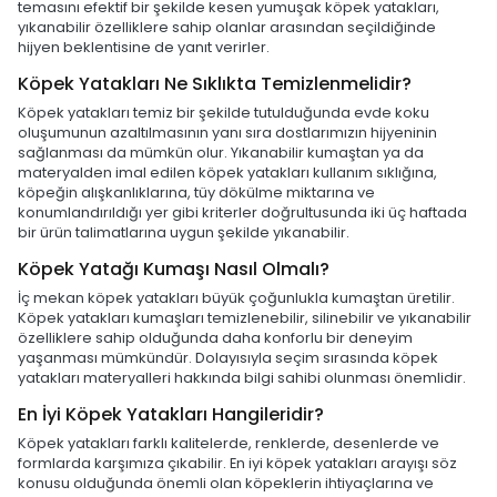
temasını efektif bir şekilde kesen yumuşak köpek yatakları,
yıkanabilir özelliklere sahip olanlar arasından seçildiğinde
hijyen beklentisine de yanıt verirler.
Köpek Yatakları Ne Sıklıkta Temizlenmelidir?
Köpek yatakları temiz bir şekilde tutulduğunda evde koku
oluşumunun azaltılmasının yanı sıra dostlarımızın hijyeninin
sağlanması da mümkün olur. Yıkanabilir kumaştan ya da
materyalden imal edilen köpek yatakları kullanım sıklığına,
köpeğin alışkanlıklarına, tüy dökülme miktarına ve
konumlandırıldığı yer gibi kriterler doğrultusunda iki üç haftada
bir ürün talimatlarına uygun şekilde yıkanabilir.
Köpek Yatağı Kumaşı Nasıl Olmalı?
İç mekan köpek yatakları büyük çoğunlukla kumaştan üretilir.
Köpek yatakları kumaşları temizlenebilir, silinebilir ve yıkanabilir
özelliklere sahip olduğunda daha konforlu bir deneyim
yaşanması mümkündür. Dolayısıyla seçim sırasında köpek
yatakları materyalleri hakkında bilgi sahibi olunması önemlidir.
En İyi Köpek Yatakları Hangileridir?
Köpek yatakları farklı kalitelerde, renklerde, desenlerde ve
formlarda karşımıza çıkabilir. En iyi köpek yatakları arayışı söz
konusu olduğunda önemli olan köpeklerin ihtiyaçlarına ve