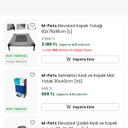
M-Pets
Elevated Köpek Yatağı
92x76x18cm [L]
3.599 TL
3.199 TL
Sepette
%11
indirimli
Son
100
Günün En Düşük Fiyatı
Hızlı Teslimat
Sepete Ekle
Kargo Bedava
M-Pets
Serinletici Kedi ve Köpek Mat
Yatak 30x40cm [XS]
649 TL
569 TL
Sepette
%11
indirimli
Sepete Ekle
Hızlı Teslimat
M-Pets
Elevated Çadırlı Kedi ve Köpek