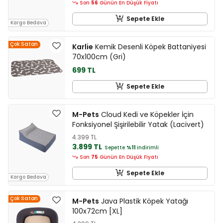
Son
56
Günün En Düşük Fiyatı
Sepete Ekle
Kargo Bedava
Çok Satan
Karlie
Kemik Desenli Köpek Battaniyesi
70x100cm (Gri)
699 TL
Sepete Ekle
M-Pets
Cloud Kedi ve Köpekler İçin
Fonksiyonel Şişirilebilir Yatak (Lacivert)
4.399 TL
3.899 TL
Sepette
%11
indirimli
Son
75
Günün En Düşük Fiyatı
Sepete Ekle
Kargo Bedava
Çok Satan
M-Pets
Java Plastik Köpek Yatağı
100x72cm [XL]