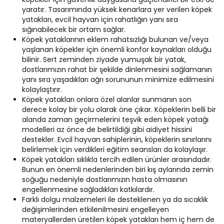
yaratır. Tasarımında yüksek kenarlara yer verilen köpek
yatakları, evcil hayvan için rahatlığın yanı sıra
sığınabilecek bir ortam sağlar.
Köpek yataklarının eklem rahatsızlığı bulunan ve/veya
yaşlanan köpekler için önemli konfor kaynakları olduğu
bilinir. Sert zeminden ziyade yumuşak bir yatak,
dostlarımızın rahat bir şekilde dinlenmesini sağlamanın
yanı sıra yaşadıkları ağrı sorununun minimize edilmesini
kolaylaştırır.
Köpek yatakları onlara özel alanlar sunmanın son
derece kolay bir yolu olarak öne çıkar. Köpeklerin belli bir
alanda zaman geçirmelerini teşvik eden köpek yatağı
modelleri az önce de belirtildiği gibi aidiyet hissini
destekler. Evcil hayvan sahiplerinin, köpeklerin sınırlarını
belirlemek için verdikleri eğitim seansları da kolaylaşır.
Köpek yatakları sıklıkla tercih edilen ürünler arasındadır.
Bunun en önemli nedenlerinden biri kış aylarında zemin
soğuğu nedeniyle dostlarımızın hasta olmasının
engellenmesine sağladıkları katkılardır.
Farklı dolgu malzemeleri ile desteklenen ya da sıcaklık
değişimlerinden etkilenilmesini engelleyen
materyallerden üretilen köpek yatakları hem iç hem de