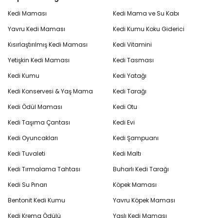
Kedi Maması
Kedi Mama ve Su Kabı
Yavru Kedi Maması
Kedi Kumu Koku Giderici
Kısırlaştırılmış Kedi Maması
Kedi Vitamini
Yetişkin Kedi Maması
Kedi Tasması
Kedi Kumu
Kedi Yatağı
Kedi Konservesi & Yaş Mama
Kedi Tarağı
Kedi Ödül Maması
Kedi Otu
Kedi Taşıma Çantası
Kedi Evi
Kedi Oyuncakları
Kedi Şampuanı
Kedi Tuvaleti
Kedi Maltı
Kedi Tırmalama Tahtası
Buharlı Kedi Tarağı
Kedi Su Pınarı
Köpek Maması
Bentonit Kedi Kumu
Yavru Köpek Maması
Kedi Krema Ödülü
Yaşlı Kedi Maması