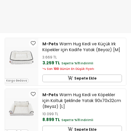
M-Pets
Warm Hug Kedi ve Küçük Irk
Köpekler için Kadife Yatak (Beyaz) [M]
3.669 TL
3.259 TL
Sepette
%11
indirimli
Son
100
Günün En Düşük Fiyatı
Sepete Ekle
Kargo Bedava
M-Pets
Warm Hug Kedi ve Köpekler
için Koltuk Şeklinde Yatak 90x70x32cm
(Beyaz) [L]
10.099 TL
8.899 TL
Sepette
%11
indirimli
Sepete Ekle