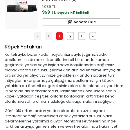
1.089 TL
959 TL
Sepette
%11
indirimli
Sepete Ekle
«
<
1
2
>
»
Köpek Yatakları
Kaliteli uyku bizler kadar hayatımızı paylaştığımız sadık
dostlarımızın da hakkı. Kendilerine ait bir alanda zaman
geçirmek, yazları veya kışları hava koşullarından bağımsız
olarak konforlu bir uyku çekmek onların da en temel ihtiyaçları
arasında yer alıyor. Evimize geldikleri ilk andan itibaren tüm
ihtiyaçlarını karşılamaya çalıştığımız dostlarımız için köpek
yatakları da önemli bir gereksinim olarak ön plana çıkıyor. Hem
iç hem de dış mekanlarda kullanılabilecek özelliklere sahip
köpek yatakları çeşitleri onların konforlarını arttırırken kendi
alanlarına sahip olma mutluluğu da yaşamalarını sağlıyor.
Gürültülü ortamlardan ya da kalabalıktan uzaklaşmak
istediklerinde sığınabildikleri köpek yatakları huzurlu vakit
geçirmelerine yardımcı oluyor. Alanlarını sevmeleri halinde
farklı bir arayışa girmemeleri ve evin her alanında hakimiyet