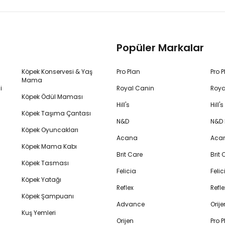
Popüler Markalar
Köpek Konservesi & Yaş
Pro Plan
Pro 
Mama
i
Royal Canin
Roya
Köpek Ödül Maması
Hill's
Hill
Köpek Taşıma Çantası
N&D
N&D
Köpek Oyuncakları
Acana
Aca
Köpek Mama Kabı
Brit Care
Brit
Köpek Tasması
Felicia
Feli
Köpek Yatağı
Reflex
Refl
Köpek Şampuanı
Advance
Orij
Kuş Yemleri
Orijen
Pro P