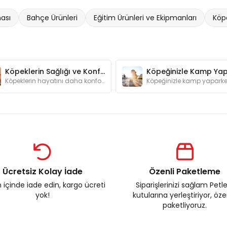
ası
Bahçe Ürünleri
Eğitim Ürünleri ve Ekipmanları
Köp
Köpeklerin Sağlığı ve Konforu için En Gerekli Ürünler
Köpeklerin hayatını daha konforlu ve güzel kılmaya yardımcı olan ürünler hakkında detaylı bilgileri bu yazımızda bulabilirsiniz.
Ücretsiz Kolay İade
Özenli Paketleme
 içinde iade edin, kargo ücreti
Siparişlerinizi sağlam Petl
yok!
kutularına yerleştiriyor, öz
paketliyoruz.