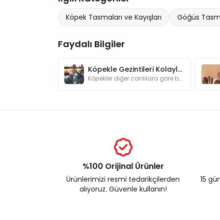
Köpek Tasmaları ve Kayışları
Göğüs Tasm
Faydalı Bilgiler
Köpekle Gezintileri Kolaylaştıracak Şeyler
Köpekler diğer canlılara göre bakımları açısından bizlere daha bağımlı hayvanlardır. Gezintilere çıkarken dikkat etmemiz gerekenleri biliyor muyuz?
%100 Orijinal Ürünler
Ürünlerimizi resmi tedarikçilerden
15 gün
alıyoruz. Güvenle kullanın!