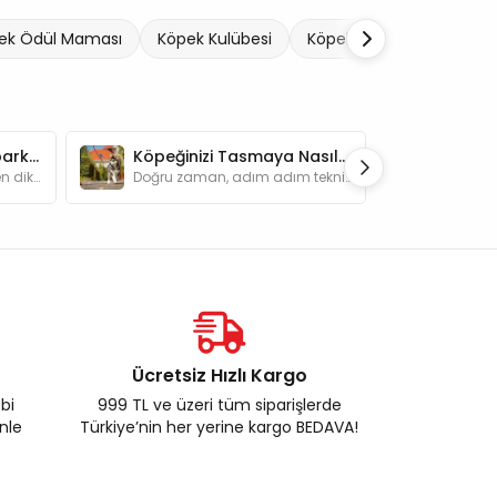
ek Ödül Maması
Köpek Kulübesi
Köpek Taşıma Ekipmanla
Köpeğinizle Kamp Yaparken Dikkat Etmeniz Gerekenler
Köpeğinizi Tasmaya Nasıl Alıştırabilirsiniz?
Köpeğinizle kamp yaparken dikkat etmeniz gerekenler nelerdir? Sağlık hazırlıkları, güvenlik önlemleri ve keyifli bir kamp deneyimi için ipuçları.
Doğru zaman, adım adım teknikler ve olumlu takviyelerle köpeğinizi tasmaya alıştırma yöntemlerini öğrenin.
Ücretsiz Hızlı Kargo
ebi
999 TL ve üzeri tüm siparişlerde
enle
Türkiye’nin her yerine kargo BEDAVA!