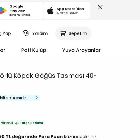
Google
App Store'dan
Play'den
İNDİREBİLİRSİNİZ
İNDİREBİLİRSİNİZ
iş Yap
Sepetim
Yardım
ar
Pati Kulüp
Yuva Arayanlar
törlü Köpek Göğüs Tasması 40-
li satıcısıdır.
dirimli
Kargo Bedava
,90 TL değerinde
Para Puan
kazanacaksınız.