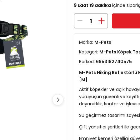
9 saat 19 dakika
içinde sipariş
Marka:
M-Pets
Kategori:
M-Pets Köpek Tasm
Barkod:
6953182740575
M-Pets Hiking Reflektörl
[M]
Aktif köpekler ve açık havayı
yürüyüşün güvenli ve keyifli
dayanıklılık, konfor ve işlevsel
Su geçirmez tasarımı sayes
Çift yansıtıcı şeritleri ile 
Emniyet kemeri özelliği güven