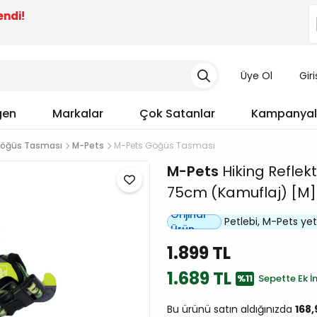
endi!
Üye Ol
Gir
gen
Markalar
Çok Satanlar
Kampanyal
öğüs Tasması
M-Pets
M-Pets Göğüs Tasması
M-Pets
Hiking Reflek
75cm (Kamuflaj) [M]
Orijinal
Petlebi, M-Pets yetki
Ürün
1.899 TL
1.689 TL
%11
Sepette Ek İn
Bu ürünü satın aldığınızda
168