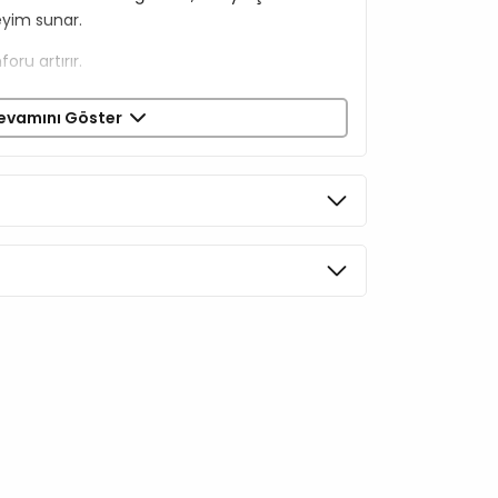
eyim sunar.
oru artırır.
evamını Göster