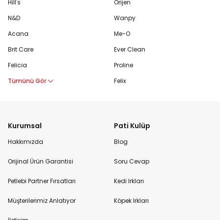
Hill's
Orijen
N&D
Wanpy
Acana
Me-O
Brit Care
Ever Clean
Felicia
Proline
Tümünü Gör
Felix
Kurumsal
Pati Kulüp
Hakkımızda
Blog
Orijinal Ürün Garantisi
Soru Cevap
Petlebi Partner Fırsatları
Kedi Irkları
Müşterilerimiz Anlatıyor
Köpek Irkları