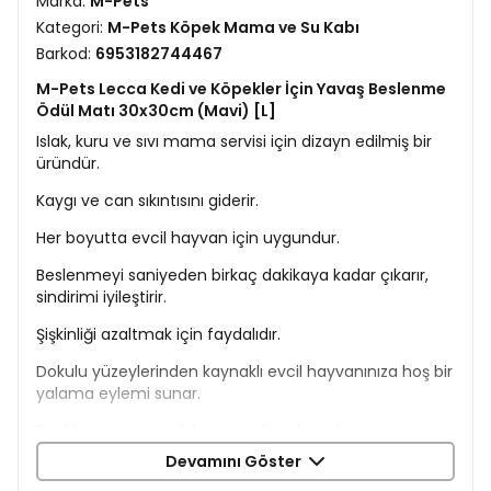
Marka:
M-Pets
Kategori:
M-Pets Köpek Mama ve Su Kabı
Barkod:
6953182744467
M-Pets Lecca Kedi ve Köpekler İçin Yavaş Beslenme
Ödül Matı 30x30cm (Mavi) [L]
Islak, kuru ve sıvı mama servisi için dizayn edilmiş bir
üründür.
Kaygı ve can sıkıntısını giderir.
Her boyutta evcil hayvan için uygundur.
Beslenmeyi saniyeden birkaç dakikaya kadar çıkarır,
sindirimi iyileştirir.
Şişkinliği azaltmak için faydalıdır.
Dokulu yüzeylerinden kaynaklı evcil hayvanınıza hoş bir
yalama eylemi sunar.
Evcil hayvanınızın dişlerini ve diş etlerini korumaya
yardımcı olur.
Devamını Göster
Daha sağlıklı dişler, diş etleri ve daha taze bir nefes