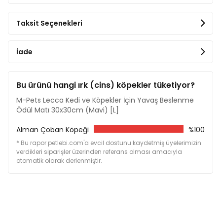
sağlar.
Taksit Seçenekleri
Bulaşık makinesinde yıkanabilir.
Ürün Ölçüleri:
İade
En: 30 cm
Boy: 30 cm
Genişlik: 1 cm
Bu ürünü hangi ırk (cins) köpekler tüketiyor?
M-Pets Lecca Kedi ve Köpekler İçin Yavaş Beslenme
Ödül Matı 30x30cm (Mavi) [L]
Alman Çoban Köpeği
%100
* Bu rapor petlebi.com'a evcil dostunu kaydetmiş üyelerimizin
verdikleri siparişler üzerinden referans olması amacıyla
otomatik olarak derlenmiştir.