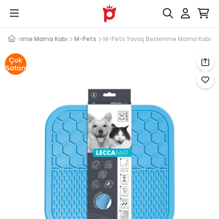
ş Beslenme Mama Kabı
M-Pets
M-Pets Yavaş Beslenme Mama Kabı