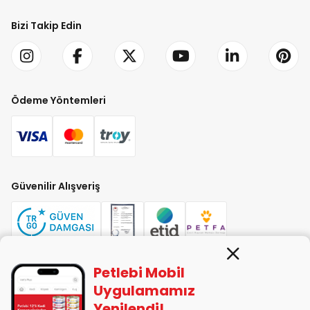
Bizi Takip Edin
Ödeme Yöntemleri
Güvenilir Alışveriş
Petlebi Mobil
PETLEBİ EVCİL HAYVAN ÜRÜNLERİ PAZ. SAN. TİC. LTD. ŞTİ. Alaşarköy Mah.
Uygulamamız
1. Alaşar Cad. No: 9 Osmangazi/Bursa
Yenilendi!