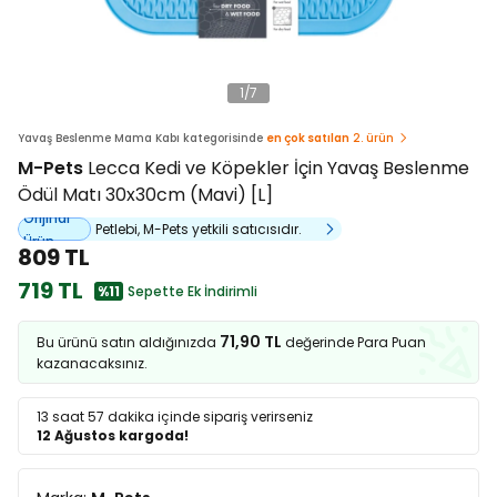
1
/
7
Yavaş Beslenme Mama Kabı kategorisinde
en çok satılan
2. ürün
M-Pets
Lecca Kedi ve Köpekler İçin Yavaş Beslenme
Ödül Matı 30x30cm (Mavi) [L]
Orijinal
Petlebi, M-Pets yetkili satıcısıdır.
Ürün
809 TL
719 TL
%11
Sepette Ek İndirimli
71,90 TL
Bu ürünü satın aldığınızda
değerinde Para Puan
kazanacaksınız.
13 saat 57 dakika
içinde sipariş verirseniz
12 Ağustos kargoda!