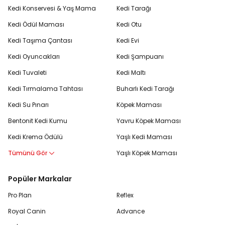
Kedi Konservesi & Yaş Mama
Kedi Tarağı
Kedi Ödül Maması
Kedi Otu
Kedi Taşıma Çantası
Kedi Evi
Kedi Oyuncakları
Kedi Şampuanı
Kedi Tuvaleti
Kedi Maltı
Kedi Tırmalama Tahtası
Buharlı Kedi Tarağı
Kedi Su Pınarı
Köpek Maması
Bentonit Kedi Kumu
Yavru Köpek Maması
Kedi Krema Ödülü
Yaşlı Kedi Maması
Tümünü Gör
Yaşlı Köpek Maması
Popüler Markalar
Pro Plan
Reflex
Royal Canin
Advance