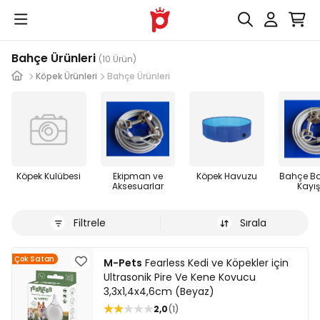
Bahçe Ürünleri
(10 Ürün)
Köpek Ürünleri
Bahçe Ürünleri
Köpek Kulübesi
Ekipman ve
Köpek Havuzu
Bahçe B
Aksesuarlar
Kayış
Filtrele
Sırala
Çok Satan
M-Pets
Fearless Kedi ve Köpekler için
Ultrasonik Pire Ve Kene Kovucu
3,3x1,4x4,6cm (Beyaz)
2,0
1