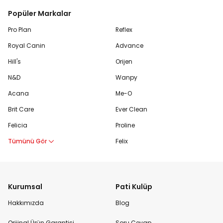
Popüler Markalar
Pro Plan
Reflex
Royal Canin
Advance
Hill's
Orijen
N&D
Wanpy
Acana
Me-O
Brit Care
Ever Clean
Felicia
Proline
Tümünü Gör
Felix
Kurumsal
Pati Kulüp
Hakkımızda
Blog
Orijinal Ürün Garantisi
Soru Cevap