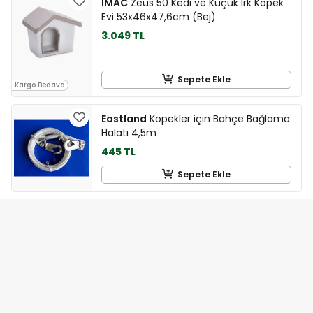
IMAC
Zeus 50 Kedi ve Küçük Irk Köpek
Evi 53x46x47,6cm (Bej)
3.049 TL
Sepete Ekle
Kargo Bedava
Eastland
Köpekler için Bahçe Bağlama
Halatı 4,5m
445 TL
Sepete Ekle