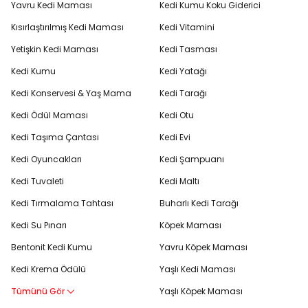
Yavru Kedi Maması
Kedi Kumu Koku Giderici
Kısırlaştırılmış Kedi Maması
Kedi Vitamini
Yetişkin Kedi Maması
Kedi Tasması
Kedi Kumu
Kedi Yatağı
Kedi Konservesi & Yaş Mama
Kedi Tarağı
Kedi Ödül Maması
Kedi Otu
Kedi Taşıma Çantası
Kedi Evi
Kedi Oyuncakları
Kedi Şampuanı
Kedi Tuvaleti
Kedi Maltı
Kedi Tırmalama Tahtası
Buharlı Kedi Tarağı
Kedi Su Pınarı
Köpek Maması
Bentonit Kedi Kumu
Yavru Köpek Maması
Kedi Krema Ödülü
Yaşlı Kedi Maması
Tümünü Gör
Yaşlı Köpek Maması