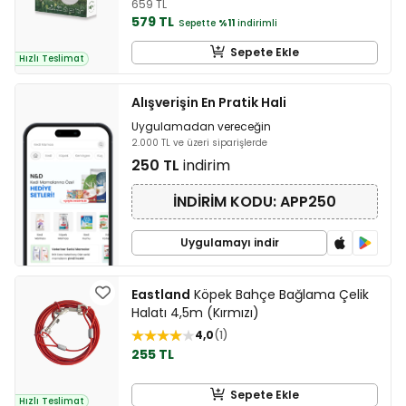
659 TL
579 TL
Sepette
%11
indirimli
Sepete Ekle
Hızlı Teslimat
Alışverişin En Pratik Hali
Uygulamadan vereceğin
2.000 TL ve üzeri siparişlerde
250 TL
indirim
İNDİRİM KODU: APP250
Uygulamayı indir
Eastland
Köpek Bahçe Bağlama Çelik
Halatı 4,5m (Kırmızı)
4,0
1
255 TL
Sepete Ekle
Hızlı Teslimat