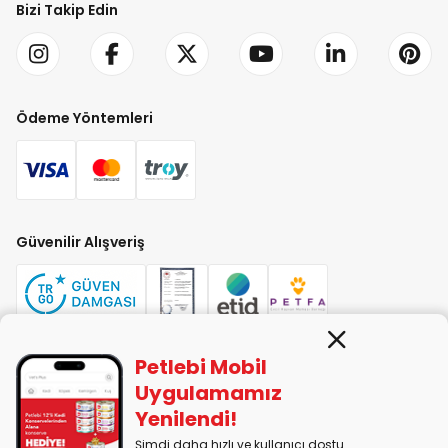
Bizi Takip Edin
Ödeme Yöntemleri
Güvenilir Alışveriş
Petlebi Mobil
PETLEBİ EVCİL HAYVAN ÜRÜNLERİ PAZ. SAN. TİC. LTD. ŞTİ. Alaşarköy Mah.
Uygulamamız
1. Alaşar Cad. No: 9 Osmangazi/Bursa
Yenilendi!
7290599225 vergi numarasıyla Uludağ Vergi Dairesi'ne bağlıdır.
Şimdi daha hızlı ve kullanıcı dostu