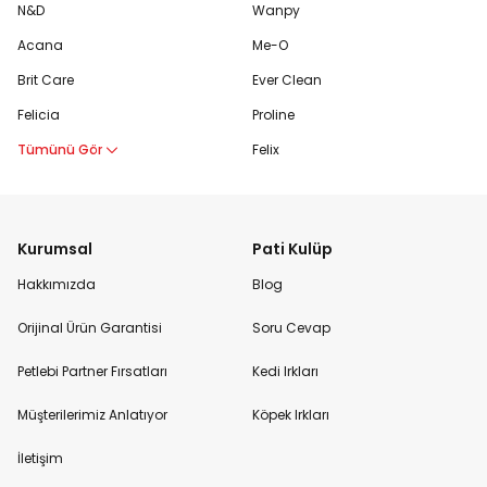
N&D
Wanpy
Acana
Me-O
Brit Care
Ever Clean
Felicia
Proline
Tümünü Gör
Felix
Kurumsal
Pati Kulüp
Hakkımızda
Blog
Orijinal Ürün Garantisi
Soru Cevap
Petlebi Partner Fırsatları
Kedi Irkları
Müşterilerimiz Anlatıyor
Köpek Irkları
İletişim