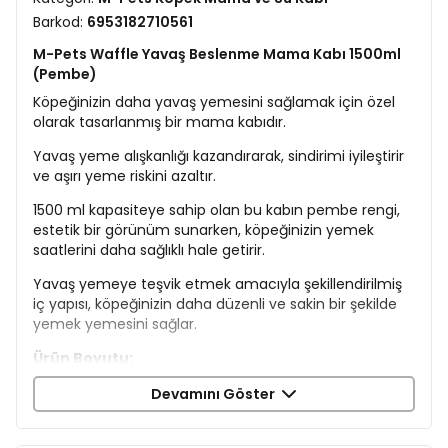
Barkod:
6953182710561
M-Pets Waffle Yavaş Beslenme Mama Kabı 1500ml
(Pembe)
Köpeğinizin daha yavaş yemesini sağlamak için özel
olarak tasarlanmış bir mama kabıdır.
Yavaş yeme alışkanlığı kazandırarak, sindirimi iyileştirir
ve aşırı yeme riskini azaltır.
1500 ml kapasiteye sahip olan bu kabın pembe rengi,
estetik bir görünüm sunarken, köpeğinizin yemek
saatlerini daha sağlıklı hale getirir.
Yavaş yemeye teşvik etmek amacıyla şekillendirilmiş
iç yapısı, köpeğinizin daha düzenli ve sakin bir şekilde
yemek yemesini sağlar.
Ürün Boyutu:
En: 25 cm
Devamını Göster
Boy: 25 cm
Genişlik: 5,5 cm