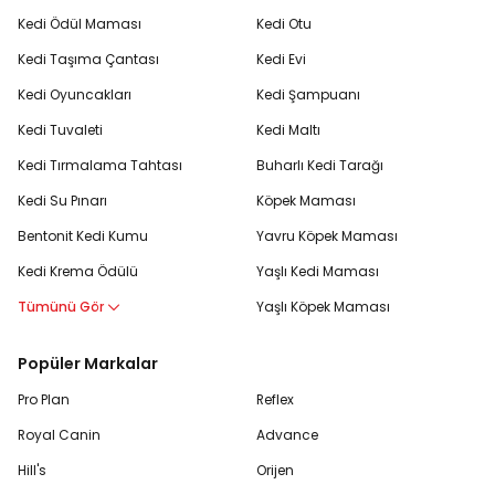
Kedi Ödül Maması
Kedi Otu
Kedi Taşıma Çantası
Kedi Evi
Kedi Oyuncakları
Kedi Şampuanı
Kedi Tuvaleti
Kedi Maltı
Kedi Tırmalama Tahtası
Buharlı Kedi Tarağı
Kedi Su Pınarı
Köpek Maması
Bentonit Kedi Kumu
Yavru Köpek Maması
Kedi Krema Ödülü
Yaşlı Kedi Maması
Tümünü Gör
Yaşlı Köpek Maması
Popüler Markalar
Pro Plan
Reflex
Royal Canin
Advance
Hill's
Orijen