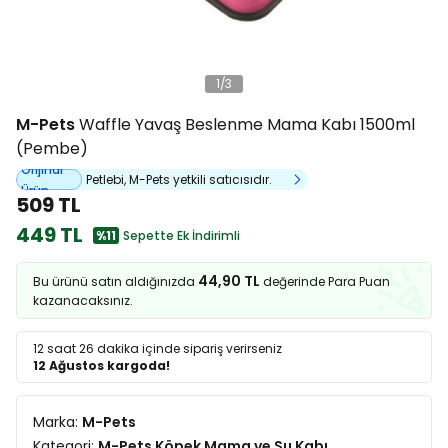
1
/
3
M-Pets
Waffle Yavaş Beslenme Mama Kabı 1500ml
(Pembe)
Orijinal
Petlebi, M-Pets yetkili satıcısıdır.
Ürün
509 TL
449 TL
%11
Sepette Ek İndirimli
44,90 TL
Bu ürünü satın aldığınızda
değerinde Para Puan
kazanacaksınız.
12 saat 26 dakika
içinde sipariş verirseniz
12 Ağustos kargoda!
Marka:
M-Pets
Kategori:
M-Pets Köpek Mama ve Su Kabı