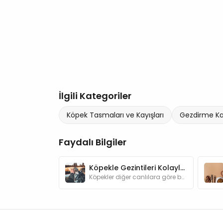
İlgili Kategoriler
Köpek Tasmaları ve Kayışları
Gezdirme Kay
Faydalı Bilgiler
Köpekle Gezintileri Kolaylaştıracak Şeyler
Köpekler diğer canlılara göre bakımları açısından bizlere daha bağımlı hayvanlardır. Gezintilere çıkarken dikkat etmemiz gerekenleri biliyor muyuz?