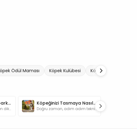
öpek Ödül Maması
Köpek Kulübesi
Köpek Taşıma Ekipman
Köpeğinizle Kamp Yaparken Dikkat Etmeniz Gerekenler
Köpeğinizi Tasmaya Nasıl Alıştırabilirsiniz?
Köpeğinizle kamp yaparken dikkat etmeniz gerekenler nelerdir? Sağlık hazırlıkları, güvenlik önlemleri ve keyifli bir kamp deneyimi için ipuçları.
Doğru zaman, adım adım teknikler ve olumlu takviyelerle köpeğinizi tasmaya alıştırma yöntemlerini öğrenin.