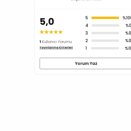
5,0
5
%10
4
%
3
%
2
%
1
Kullanıcı Yorumu
1
%
Yayınlanma Kriterleri
Yorum Yaz