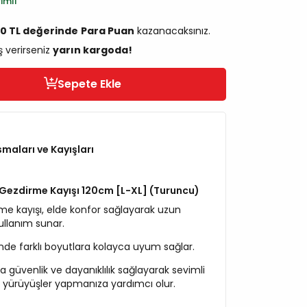
imli
90 TL değerinde
Para Puan
kazanacaksınız.
ş verirseniz
yarın kargoda!
Sepete Ekle
aları ve Kayışları
Gezdirme Kayışı 120cm [L-XL] (Turuncu)
e kayışı, elde konfor sağlayarak uzun
ullanım sunar.
inde farklı boyutlara kolayca uyum sağlar.
ra güvenlik ve dayanıklılık sağlayarak sevimli
i yürüyüşler yapmanıza yardımcı olur.