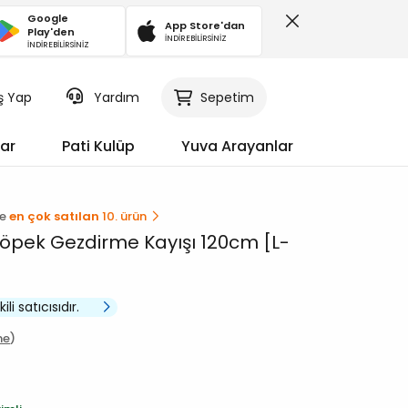
Google
App Store'dan
Play'den
İNDİREBİLİRSİNİZ
İNDİREBİLİRSİNİZ
iş Yap
Sepetim
Yardım
ar
Pati Kulüp
Yuva Arayanlar
de
en çok satılan
10. ürün
öpek Gezdirme Kayışı 120cm [L-
li satıcısıdır.
me