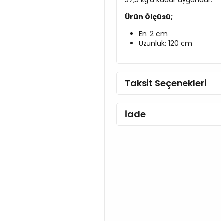
37,5 kg'a kadar uygundur.
Ürün Ölçüsü;
En: 2 cm
Uzunluk: 120 cm
Taksit Seçenekleri
İade