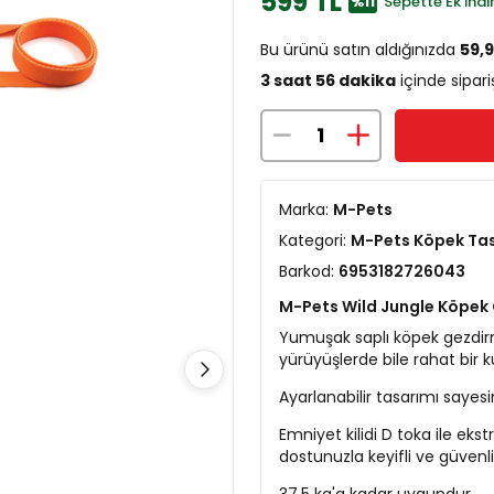
599 TL
%11
Sepette Ek İndir
Bu ürünü satın aldığınızda
59,
3 saat 56 dakika
içinde sipari
Marka:
M-Pets
Kategori:
M-Pets Köpek Tasm
Barkod:
6953182726043
M-Pets Wild Jungle Köpek 
Yumuşak saplı köpek gezdirm
yürüyüşlerde bile rahat bir k
Ayarlanabilir tasarımı sayes
Emniyet kilidi D toka ile ekst
dostunuzla keyifli ve güvenl