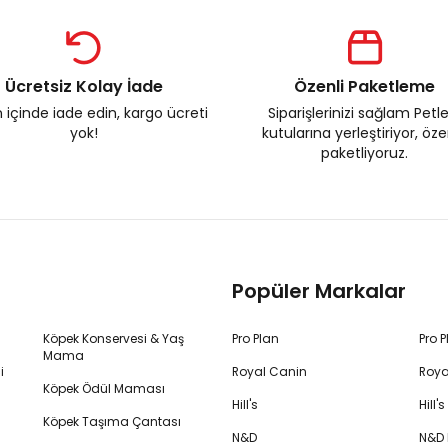
Ücretsiz Kolay İade
Özenli Paketleme
 içinde iade edin, kargo ücreti
Siparişlerinizi sağlam Petl
yok!
kutularına yerleştiriyor, öz
paketliyoruz.
Popüler Markalar
Köpek Konservesi & Yaş
Pro Plan
Pro 
Mama
i
Royal Canin
Roya
Köpek Ödül Maması
Hill's
Hill
Köpek Taşıma Çantası
N&D
N&D