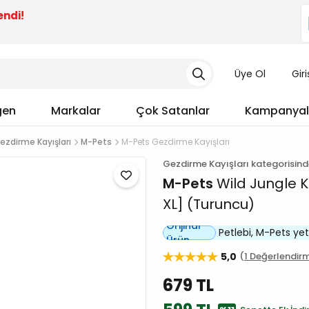
endi!
Üye Ol
Gir
gen
Markalar
Çok Satanlar
Kampanyal
ezdirme Kayışları
M-Pets
M-Pets Gezdirme Kayışları
Gezdirme Kayışları kategorisin
M-Pets
Wild Jungle K
XL] (Turuncu)
Orijinal
Petlebi, M-Pets yetki
Ürün
5,0
1 Değerlendir
679 TL