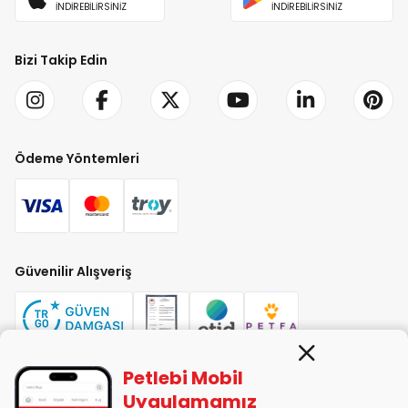
İNDİREBİLİRSİNİZ
İNDİREBİLİRSİNİZ
Bizi Takip Edin
Ödeme Yöntemleri
Güvenilir Alışveriş
Petlebi Mobil
Uygulamamız
PETLEBİ EVCİL HAYVAN ÜRÜNLERİ PAZ. SAN. TİC. LTD. ŞTİ. Alaşarköy Mah.