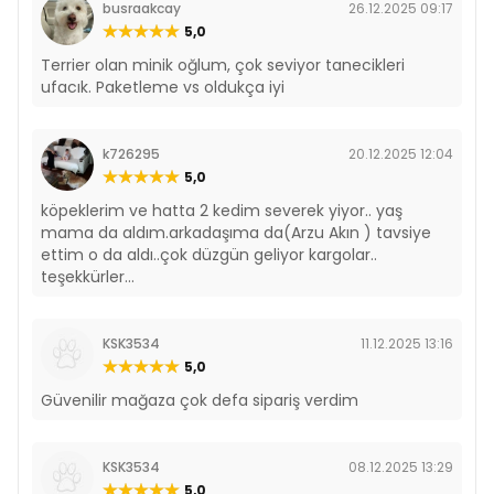
busraakcay
26.12.2025 09:17
5,0
Terrier olan minik oğlum, çok seviyor tanecikleri
ufacık. Paketleme vs oldukça iyi
k726295
20.12.2025 12:04
5,0
köpeklerim ve hatta 2 kedim severek yiyor.. yaş
mama da aldım.arkadaşıma da(Arzu Akın ) tavsiye
ettim o da aldı..çok düzgün geliyor kargolar..
teşekkürler...
KSK3534
11.12.2025 13:16
5,0
Güvenilir mağaza çok defa sipariş verdim
KSK3534
08.12.2025 13:29
5,0