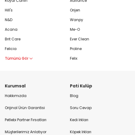
Royal Canin
Advance
Hill's
Orijen
N&D
Wanpy
Acana
Me-O
Brit Care
Ever Clean
Felicia
Proline
Tümünü Gör
Felix
Kurumsal
Pati Kulüp
Hakkımızda
Blog
Orijinal Ürün Garantisi
Soru Cevap
Petlebi Partner Fırsatları
Kedi Irkları
Müşterilerimiz Anlatıyor
Köpek Irkları