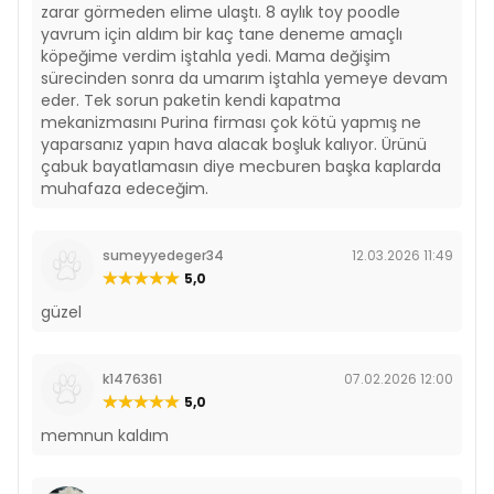
zarar görmeden elime ulaştı. 8 aylık toy poodle
yavrum için aldım bir kaç tane deneme amaçlı
köpeğime verdim iştahla yedi. Mama değişim
sürecinden sonra da umarım iştahla yemeye devam
eder. Tek sorun paketin kendi kapatma
mekanizmasını Purina firması çok kötü yapmış ne
yaparsanız yapın hava alacak boşluk kalıyor. Ürünü
çabuk bayatlamasın diye mecburen başka kaplarda
muhafaza edeceğim.
sumeyyedeger34
12.03.2026 11:49
5,0
güzel
k1476361
07.02.2026 12:00
5,0
memnun kaldım