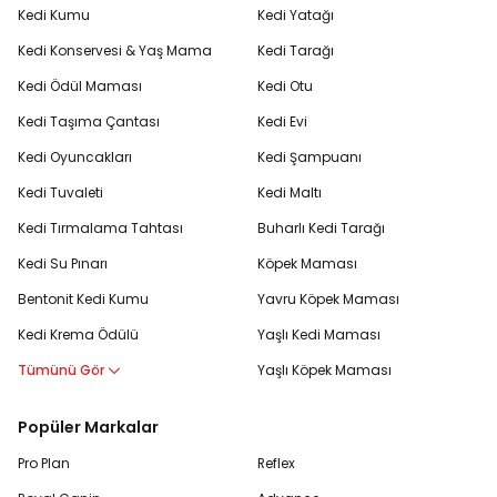
Kedi Kumu
Kedi Yatağı
Kedi Konservesi & Yaş Mama
Kedi Tarağı
Kedi Ödül Maması
Kedi Otu
Kedi Taşıma Çantası
Kedi Evi
Kedi Oyuncakları
Kedi Şampuanı
Kedi Tuvaleti
Kedi Maltı
Kedi Tırmalama Tahtası
Buharlı Kedi Tarağı
Kedi Su Pınarı
Köpek Maması
Bentonit Kedi Kumu
Yavru Köpek Maması
Kedi Krema Ödülü
Yaşlı Kedi Maması
Tümünü Gör
Yaşlı Köpek Maması
Popüler Markalar
Pro Plan
Reflex