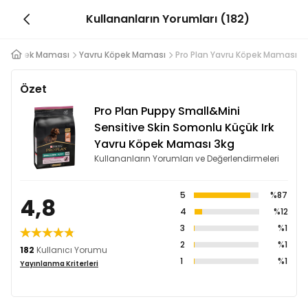
Kullananların Yorumları (182)
Köpek Maması
Yavru Köpek Maması
Pro Plan Yavru Köpek Maması
Özet
Pro Plan Puppy Small&Mini
Sensitive Skin Somonlu Küçük Irk
Yavru Köpek Maması 3kg
Kullananların Yorumları ve Değerlendirmeleri
5
%87
4,8
4
%12
3
%1
2
%1
182
Kullanıcı Yorumu
1
%1
Yayınlanma Kriterleri