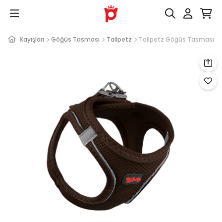
rı ve Kayışları
Göğüs Tasması
Tailpetz
Tailpetz Göğüs Tasması