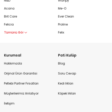
N&D
Wanpy
Acana
Me-O
Brit Care
Ever Clean
Felicia
Proline
Tümünü Gör
Felix
Kurumsal
Pati Kulüp
Hakkımızda
Blog
Orijinal Ürün Garantisi
Soru Cevap
Petlebi Partner Fırsatları
Kedi Irkları
Müşterilerimiz Anlatıyor
Köpek Irkları
İletişim