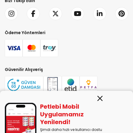
Bizi Takip Edin
Ödeme Yöntemleri
Güvenilir Alışveriş
Petlebi Mobil
PETLEBİ EVCİL HAYVAN ÜRÜNLERİ PAZ. SAN. TİC. LTD. ŞTİ. Alaşarköy Mah.
Uygulamamız
1. Alaşar Cad. No: 9 Osmangazi/Bursa
Yenilendi!
7290599225 vergi numarasıyla Uludağ Vergi Dairesi'ne bağlıdır.
Şimdi daha hızlı ve kullanıcı dostu