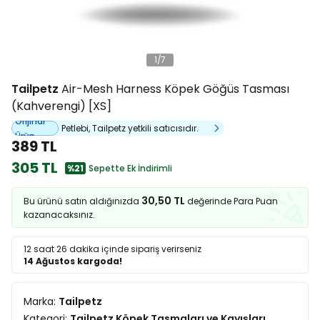
1
/
7
Tailpetz
Air-Mesh Harness Köpek Göğüs Tasması
(Kahverengi) [XS]
Orijinal
Petlebi, Tailpetz yetkili satıcısıdır.
Ürün
389 TL
305 TL
%21
Sepette Ek İndirimli
30,50 TL
Bu ürünü satın aldığınızda
değerinde Para Puan
kazanacaksınız.
12 saat 26 dakika
içinde sipariş verirseniz
14 Ağustos kargoda!
Marka:
Tailpetz
Kategori:
Tailpetz Köpek Tasmaları ve Kayışları