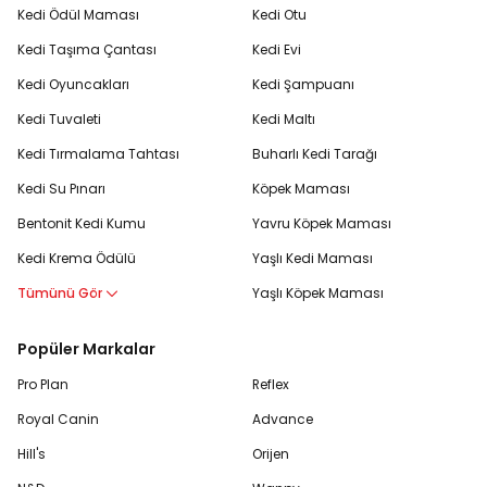
Kedi Ödül Maması
Kedi Otu
Kedi Taşıma Çantası
Kedi Evi
Kedi Oyuncakları
Kedi Şampuanı
Kedi Tuvaleti
Kedi Maltı
Kedi Tırmalama Tahtası
Buharlı Kedi Tarağı
Kedi Su Pınarı
Köpek Maması
Bentonit Kedi Kumu
Yavru Köpek Maması
Kedi Krema Ödülü
Yaşlı Kedi Maması
Tümünü Gör
Yaşlı Köpek Maması
Popüler Markalar
Pro Plan
Reflex
Royal Canin
Advance
Hill's
Orijen