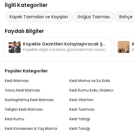
İlgili Kategoriler
Köpek Tasmaları ve Kayışları
Göğüs Tasması
Bahçe 
Faydalı Bilgiler
Köpekle Gezintileri Kolaylaştıracak Şeyler
Köpekler diğer canlılara göre bakımları açısından bizlere daha bağımlı hayvanlardır. Gezintilere çıkarken dikkat etmemiz gerekenleri biliyor muyuz?
Popüler Kategoriler
Kedi Maması
Kedi Mama ve Su Kabı
Yavru Kedi Maması
Kedi Kumu Koku Giderici
Kısırlaştırılmış Kedi Maması
Kedi Vitamini
Yetişkin Kedi Maması
Kedi Tasması
Kedi Kumu
Kedi Yatağı
Kedi Konservesi & Yaş Mama
Kedi Tarağı