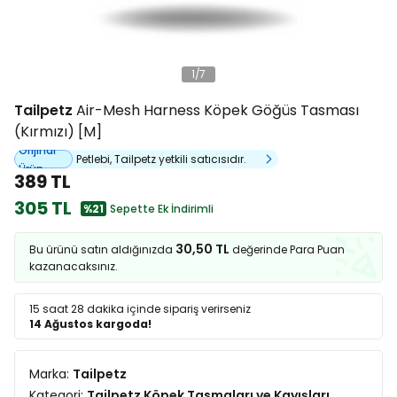
1
/
7
Tailpetz
Air-Mesh Harness Köpek Göğüs Tasması
(Kırmızı) [M]
Orijinal
Petlebi, Tailpetz yetkili satıcısıdır.
Ürün
389 TL
305 TL
%21
Sepette Ek İndirimli
30,50 TL
Bu ürünü satın aldığınızda
değerinde Para Puan
kazanacaksınız.
15 saat 28 dakika
içinde sipariş verirseniz
14 Ağustos kargoda!
Marka:
Tailpetz
Kategori:
Tailpetz Köpek Tasmaları ve Kayışları