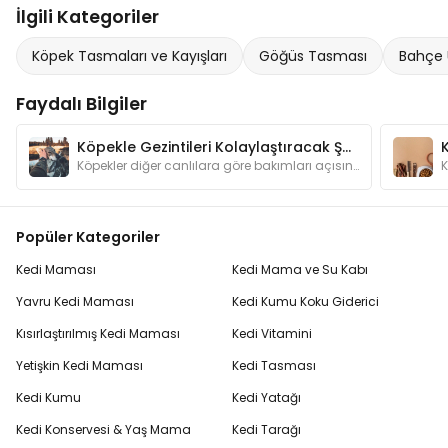
İlgili Kategoriler
Köpek Tasmaları ve Kayışları
Göğüs Tasması
Bahçe 
Faydalı Bilgiler
Köpekle Gezintileri Kolaylaştıracak Şeyler
Köpekler diğer canlılara göre bakımları açısından bizlere daha bağımlı hayvanlardır. Gezintilere çıkarken dikkat etmemiz gerekenleri biliyor muyuz?
Popüler Kategoriler
Kedi Maması
Kedi Mama ve Su Kabı
Yavru Kedi Maması
Kedi Kumu Koku Giderici
Kısırlaştırılmış Kedi Maması
Kedi Vitamini
Yetişkin Kedi Maması
Kedi Tasması
Kedi Kumu
Kedi Yatağı
Kedi Konservesi & Yaş Mama
Kedi Tarağı