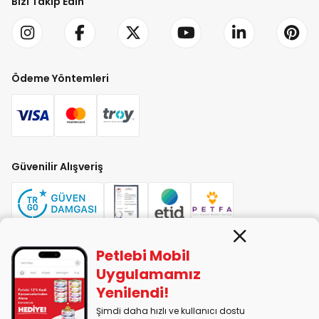
Bizi Takip Edin
Ödeme Yöntemleri
Güvenilir Alışveriş
Petlebi Mobil
PETLEBİ EVCİL HAYVAN ÜRÜNLERİ PAZ. SAN. TİC. LTD. ŞTİ. Alaşarköy Mah.
Uygulamamız
1. Alaşar Cad. No: 9 Osmangazi/Bursa
Yenilendi!
7290599225 vergi numarasıyla Uludağ Vergi Dairesi'ne bağlıdır.
Şimdi daha hızlı ve kullanıcı dostu