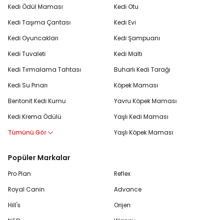
Kedi Ödül Maması
Kedi Otu
Kedi Taşıma Çantası
Kedi Evi
Kedi Oyuncakları
Kedi Şampuanı
Kedi Tuvaleti
Kedi Maltı
Kedi Tırmalama Tahtası
Buharlı Kedi Tarağı
Kedi Su Pınarı
Köpek Maması
Bentonit Kedi Kumu
Yavru Köpek Maması
Kedi Krema Ödülü
Yaşlı Kedi Maması
Tümünü Gör
Yaşlı Köpek Maması
Popüler Markalar
Pro Plan
Reflex
Royal Canin
Advance
Hill's
Orijen