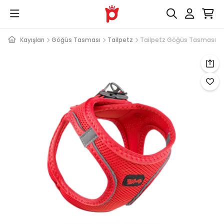
rı ve Kayışları
Göğüs Tasması
Tailpetz
Tailpetz Göğüs Tasması