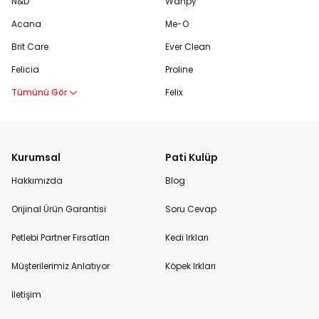
N&D
Wanpy
Acana
Me-O
Brit Care
Ever Clean
Felicia
Proline
Tümünü Gör
Felix
Kurumsal
Pati Kulüp
Hakkımızda
Blog
Orijinal Ürün Garantisi
Soru Cevap
Petlebi Partner Fırsatları
Kedi Irkları
Müşterilerimiz Anlatıyor
Köpek Irkları
İletişim